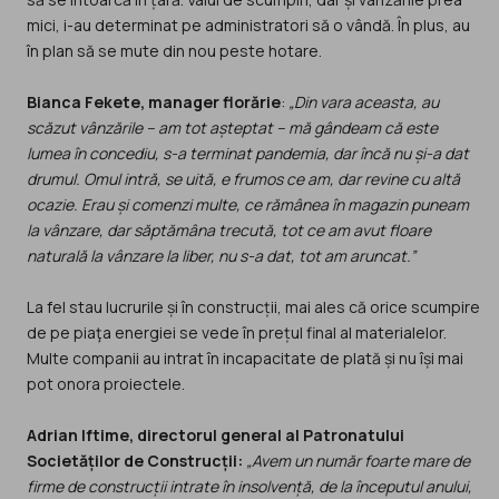
mici, i-au determinat pe administratori să o vândă. În plus, au
în plan să se mute din nou peste hotare.
Bianca Fekete, manager florărie
:
„Din vara aceasta, au
scăzut vânzările – am tot așteptat – mă gândeam că este
lumea în concediu, s-a terminat pandemia, dar încă nu și-a dat
drumul. Omul intră, se uită, e frumos ce am, dar revine cu altă
ocazie. Erau și comenzi multe, ce rămânea în magazin puneam
la vânzare, dar săptămâna trecută, tot ce am avut floare
naturală la vânzare la liber, nu s-a dat, tot am aruncat.”
La fel stau lucrurile și în construcții, mai ales că orice scumpire
de pe piaţa energiei se vede în prețul final al materialelor.
Multe companii au intrat în incapacitate de plată și nu își mai
pot onora proiectele.
Adrian Iftime, directorul general al Patronatului
Societăților de Construcții:
„Avem un număr foarte mare de
firme de construcții intrate în insolvență, de la începutul anului,