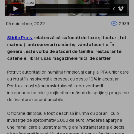
05 noiembrie, 2022
2939
Stirile Protv
relatează că, sufocați de taxe și facturi, tot
mai mulţi antreprenori români își vând afacerile. În
general, este vorba de afaceri de familie: restaurante,
cafenele, librării, sau magazinele mici, de cartier.
Potrivit autorităților, numărul firmelor, și dar și al PFA-urilor care
au intrat în insolvență a crescut cu peste 10% în acest an.
Pentru a reuși să supraviețuiască, reprezentanții
întreprinderilor mici și mijlocii cer măsuri de sprijin și programe
de finanțare nerambursabile.
O florărie din Sibiu a fost deschisă în urmă cu doi ani, cu o
investiție de aproximativ 5.000 de euro. Afacerea aparține
unei familii care a lucrat mai mulți ani în străinătate și a decis
să se întoarcă în țară. Valul de scumpiri, dar și vânzările prea