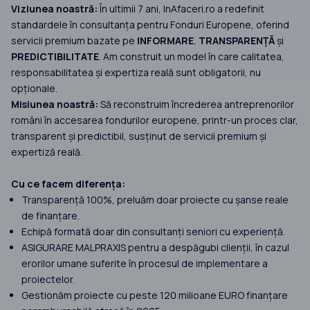
Viziunea noastră:
În ultimii 7 ani, InAfaceri.ro a redefinit
standardele în consultanța pentru Fonduri Europene, oferind
servicii premium bazate pe
INFORMARE
,
TRANSPARENȚĂ
și
PREDICTIBILITATE
. Am construit un model în care calitatea,
responsabilitatea și expertiza reală sunt obligatorii, nu
opționale.
Misiunea noastră:
Să reconstruim încrederea antreprenorilor
români în accesarea fondurilor europene, printr-un proces clar,
transparent și predictibil, susținut de servicii premium și
expertiză reală.
Cu ce facem diferența:
Transparență 100%, preluăm doar proiecte cu șanse reale
de finanțare.
Echipă formată doar din consultanți seniori cu experiență.
ASIGURARE MALPRAXIS pentru a despăgubi clienții, în cazul
erorilor umane suferite în procesul de implementare a
proiectelor.
Gestionăm proiecte cu peste 120 milioane EURO finanțare