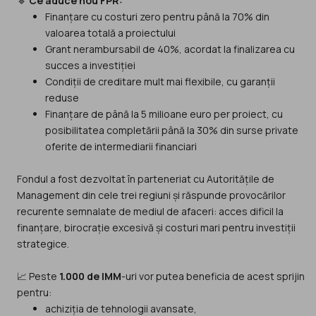
🔹
Ce aduce nou FPR:
Finanțare cu costuri zero pentru până la 70% din
valoarea totală a proiectului
Grant nerambursabil de 40%, acordat la finalizarea cu
succes a investiției
Condiții de creditare mult mai flexibile, cu garanții
reduse
Finanțare de până la 5 milioane euro per proiect, cu
posibilitatea completării până la 30% din surse private
oferite de intermediarii financiari
Fondul a fost dezvoltat în parteneriat cu Autoritățile de
Management din cele trei regiuni și răspunde provocărilor
recurente semnalate de mediul de afaceri: acces dificil la
finanțare, birocrație excesivă și costuri mari pentru investiții
strategice.
📈 Peste
1.000 de IMM
-uri vor putea beneficia de acest sprijin
pentru:
achiziția de tehnologii avansate,