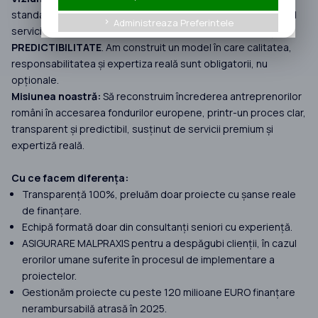
standardele în consultanța pentru Fonduri Europene, oferind
Administreaza Preferintele
keyboard_arrow_right
servicii premium bazate pe
INFORMARE
,
TRANSPARENȚĂ
și
PREDICTIBILITATE
. Am construit un model în care calitatea,
responsabilitatea și expertiza reală sunt obligatorii, nu
opționale.
Misiunea noastră:
Să reconstruim încrederea antreprenorilor
români în accesarea fondurilor europene, printr-un proces clar,
transparent și predictibil, susținut de servicii premium și
expertiză reală.
Cu ce facem diferența:
Transparență 100%, preluăm doar proiecte cu șanse reale
de finanțare.
Echipă formată doar din consultanți seniori cu experiență.
ASIGURARE MALPRAXIS pentru a despăgubi clienții, în cazul
erorilor umane suferite în procesul de implementare a
proiectelor.
Gestionăm proiecte cu peste 120 milioane EURO finanțare
nerambursabilă atrasă în 2025.