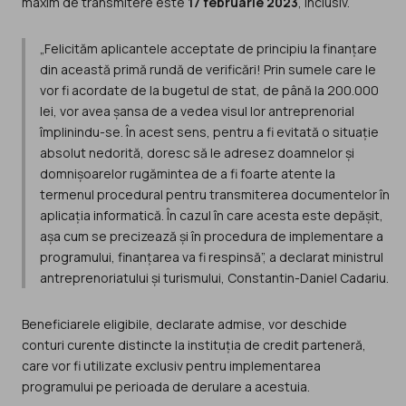
maxim de transmitere este
17 februarie 2023
, inclusiv.
„Felicităm aplicantele acceptate de principiu la finanțare
din această primă rundă de verificări! Prin sumele care le
vor fi acordate de la bugetul de stat, de până la 200.000
lei, vor avea șansa de a vedea visul lor antreprenorial
împlinindu-se. În acest sens, pentru a fi evitată o situație
absolut nedorită, doresc să le adresez doamnelor și
domnișoarelor rugămintea de a fi foarte atente la
termenul procedural pentru transmiterea documentelor în
aplicația informatică. În cazul în care acesta este depășit,
așa cum se precizează și în procedura de implementare a
programului, finanțarea va fi respinsă”, a declarat ministrul
antreprenoriatului și turismului, Constantin-Daniel Cadariu.
Beneficiarele eligibile, declarate admise, vor deschide
conturi curente distincte la instituția de credit parteneră,
care vor fi utilizate exclusiv pentru implementarea
programului pe perioada de derulare a acestuia.