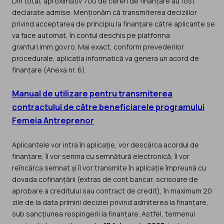
Din total, aproximativ 700 de cereri de finanțare au fost
declarate admise. Menționăm că transmiterea deciziilor
privind acceptarea de principiu la finanțare către aplicante se
va face automat, în contul deschis pe platforma
granturi.imm.gov.ro. Mai exact, conform prevederilor
procedurale, aplicația informatică va genera un acord de
finanțare (Anexa nr. 6).
Manual de utilizare pentru transmiterea
contractului de către beneficiarele programului
Femeia Antreprenor
Aplicantele vor intra în aplicație, vor descărca acordul de
finanțare, îl vor semna cu semnătură electronică, îl vor
reîncărca semnat și îl vor transmite în aplicație împreună cu
dovada cofinanțării (extras de cont bancar, scrisoare de
aprobare a creditului sau contract de credit), în maximum 20
zile de la data primirii deciziei privind admiterea la finanțare,
sub sancțiunea respingerii la finanțare. Astfel, termenul