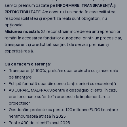
servicii premium bazate pe
INFORMARE
,
TRANSPARENȚĂ
și
PREDICTIBILITATE
. Am construit un model în care calitatea,
responsabilitatea și expertiza reală sunt obligatorii, nu
opționale.
Misiunea noastră:
Să reconstruim încrederea antreprenorilor
români în accesarea fondurilor europene, printr-un proces clar,
transparent și predictibil, susținut de servicii premium și
expertiză reală.
Cu ce facem diferența:
Transparență 100%, preluăm doar proiecte cu șanse reale
de finanțare.
Echipă formată doar din consultanți seniori cu experiență.
ASIGURARE MALPRAXIS pentru a despăgubi clienții, în cazul
erorilor umane suferite în procesul de implementare a
proiectelor.
Gestionăm proiecte cu peste 120 milioane EURO finanțare
nerambursabilă atrasă în 2025.
Peste 400 de clienți în anul 2025.