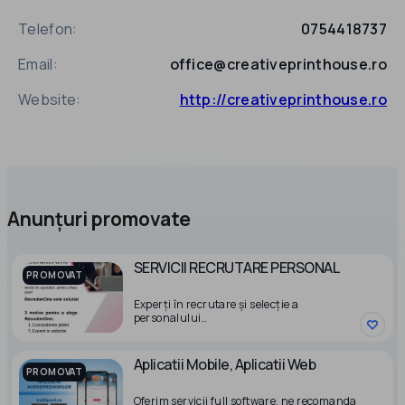
Telefon:
0754418737
Email:
office@creativeprinthouse.ro
Website:
http://creativeprinthouse.ro
Anunțuri promovate
SERVICII RECRUTARE PERSONAL
PROMOVAT
Experți în recrutare și selecție a
personalului
RecruiterOne, precum și numele îi
sugerează, este o companie de recrutare
Aplicatii Mobile, Aplicatii Web
din domeniul Resurselor Umane care oferă
PROMOVAT
servicii de recrutare și selecție personal.
Oferim servicii full software, ne recomanda