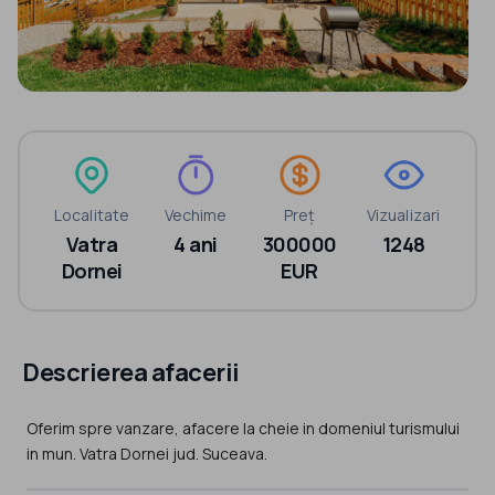
Localitate
Vechime
Preț
Vizualizari
Vatra
4 ani
300000
1248
Dornei
EUR
Descrierea afacerii
Oferim spre vanzare, afacere la cheie in domeniul turismului
in mun. Vatra Dornei jud. Suceava.