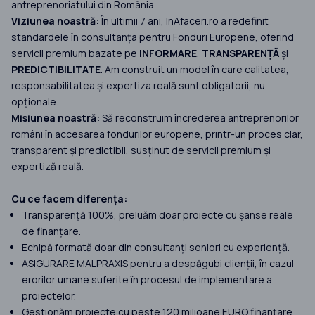
antreprenoriatului din România.
Viziunea noastră:
În ultimii 7 ani, InAfaceri.ro a redefinit
standardele în consultanța pentru Fonduri Europene, oferind
servicii premium bazate pe
INFORMARE
,
TRANSPARENȚĂ
și
PREDICTIBILITATE
. Am construit un model în care calitatea,
responsabilitatea și expertiza reală sunt obligatorii, nu
opționale.
Misiunea noastră:
Să reconstruim încrederea antreprenorilor
români în accesarea fondurilor europene, printr-un proces clar,
transparent și predictibil, susținut de servicii premium și
expertiză reală.
Cu ce facem diferența:
Transparență 100%, preluăm doar proiecte cu șanse reale
de finanțare.
Echipă formată doar din consultanți seniori cu experiență.
ASIGURARE MALPRAXIS pentru a despăgubi clienții, în cazul
erorilor umane suferite în procesul de implementare a
proiectelor.
Gestionăm proiecte cu peste 120 milioane EURO finanțare