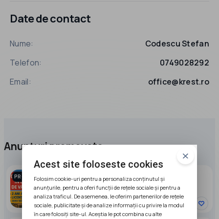
Date de contact
Nume:
Codescu Stefan
Telefon:
0749028292
Email:
office@krest.ro
Anunțuri promovate
Acest site foloseste cookies
Companie in DUBAI de vanzare
PROMOVAT
Folosim cookie-uri pentru a personaliza conținutul și
anunțurile, pentru a oferi funcții de rețele sociale și pentru a
9900 EUR
analiza traficul. De asemenea, le oferim partenerilor de rețele
sociale, publicitate și de analize informații cu privire la modul
în care folosiți site-ul. Aceștia le pot combina cu alte