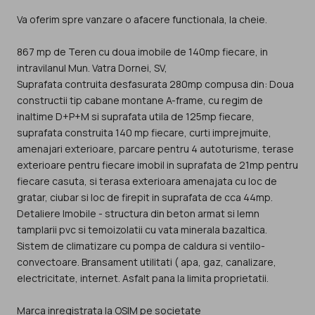
Va oferim spre vanzare o afacere functionala, la cheie.
867 mp de Teren cu doua imobile de 140mp fiecare, in
intravilanul Mun. Vatra Dornei, SV,
Suprafata contruita desfasurata 280mp compusa din: Doua
constructii tip cabane montane A-frame, cu regim de
inaltime D+P+M si suprafata utila de 125mp fiecare,
suprafata construita 140 mp fiecare, curti imprejmuite,
amenajari exterioare, parcare pentru 4 autoturisme, terase
exterioare pentru fiecare imobil in suprafata de 21mp pentru
fiecare casuta, si terasa exterioara amenajata cu loc de
gratar, ciubar si loc de firepit in suprafata de cca 44mp.
Detaliere Imobile - structura din beton armat si lemn
tamplarii pvc si temoizolatii cu vata minerala bazaltica.
Sistem de climatizare cu pompa de caldura si ventilo-
convectoare. Bransament utilitati ( apa, gaz, canalizare,
electricitate, internet. Asfalt pana la limita proprietatii.
Marca inregistrata la OSIM pe societate