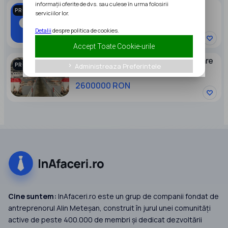
informații oferite de dvs. sau culese în urma folosirii
Vand stoc de marfa magazin mobila
PROMOVAT
serviciilor lor.
20000 EUR
Detalii
despre politica de cookies.
Accept Toate Cookie-urile
Ocazie Ferma zootehnica de ingrasare
PROMOVAT
Administreaza Preferintele
keyboard_arrow_right
porci NOUA Full dotata
2600000 RON
Cine suntem:
InAfaceri.ro este un grup de companii fondat de
antreprenorul Alin Meteșan, construit în jurul unei comunități
active de peste 400.000 de membri și dedicat dezvoltării