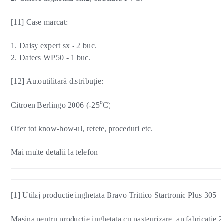
[11] Case marcat:
1. Daisy expert sx - 2 buc.
2. Datecs WP50 - 1 buc.
[12] Autoutilitară distribuție:
Citroen Berlingo 2006 (-25⁰C)
Ofer tot know-how-ul, retete, proceduri etc.
Mai multe detalii la telefon
[1] Utilaj productie inghetata Bravo Trittico Startronic Plus 305
Masina pentru productie inghetata cu pasteurizare, an fabricatie