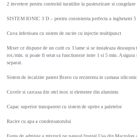
2 invertere pentru controlul turatiilor la pasteurizare si congelare
SISTEM IONIC 3 D – pentru consistenta perfecta a inghetatei 5 p
Cuva inferioara cu sistem de racire cu injectie multipunct
Mixer ce dispune de un cutit cu 3 lame si se instaleaza deasupra 
rot./min. si poate fi setat sa functioneze intre 1 si 5 min. Asigura 
separat.
Sistem de incalzire patent Bravo cu rezistenta in camasa siliconi
Cuvele si carcasa din otel inox si elemente din aluminiu
Capac superior transparent cu sistem de oprire a paletelor
Racire cu apa a condensatorului
Fanta de admisie a mixturii pe panoul frontal Usa din Macrolon at