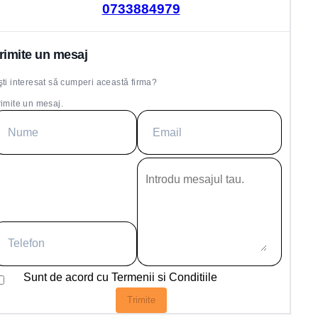
0733884979
rimite un mesaj
şti interesat să cumperi această firma?
rimite un mesaj.
Sunt de acord cu
Termenii si Conditiile
Trimite