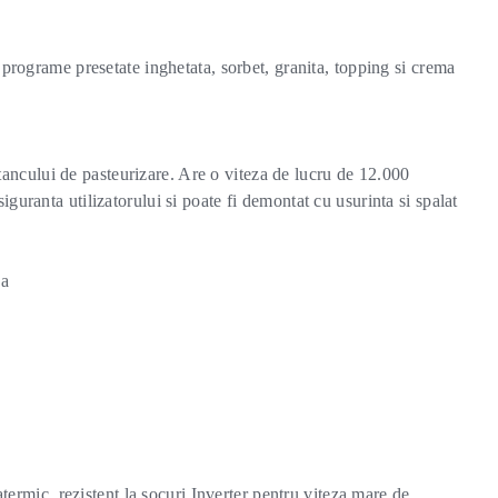
rograme presetate inghetata, sorbet, granita, topping si crema
tancului de pasteurizare. Are o viteza de lucru de 12.000
siguranta utilizatorului si poate fi demontat cu usurinta si spalat
ca
ermic, rezistent la socuri Inverter pentru viteza mare de