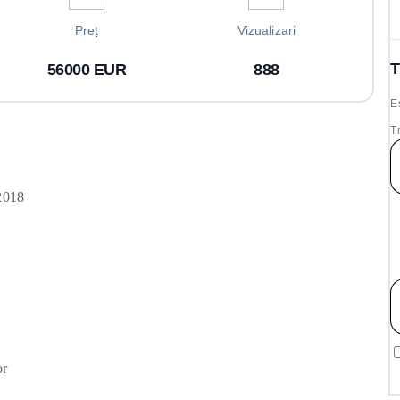
Preț
Vizualizari
T
56000 EUR
888
E
T
 2018
or