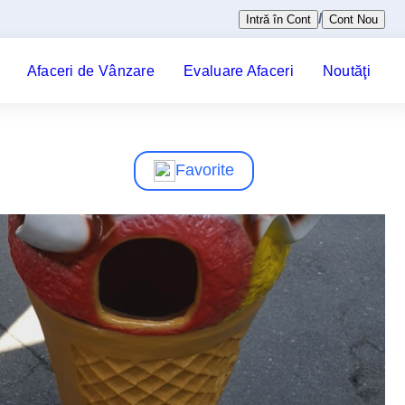
/
Intră în Cont
Cont Nou
Afaceri de Vânzare
Evaluare Afaceri
Noutăţi
Favorite