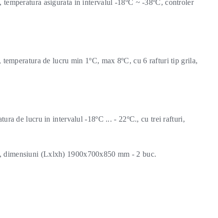
x, temperatura asigurata in intervalul -18ºC ~ -38ºC, controler
ol, temperatura de lucru min 1ºC, max 8ºC, cu 6 rafturi tip grila,
tura de lucru in intervalul -18ºC ... - 22ºC., cu trei rafturi,
ara, dimensiuni (Lxlxh) 1900x700x850 mm - 2 buc.