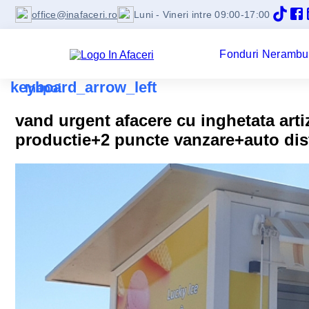
office@inafaceri.ro
Luni - Vineri intre 09:00-17:00
Fonduri Nerambu
keyboard_arrow_left
Inapoi
vand urgent afacere cu inghetata arti
productie+2 puncte vanzare+auto dist