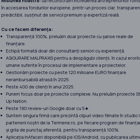
Misiunea noastră:
Să reconstruim încrederea antreprenorilor româ
în accesarea fondurilor europene, printr-un proces clar, transparent
predictibil, susținut de servicii premium și expertiză reală.
Cu ce facem diferența:
Transparență 100%, preluăm doar proiecte cu șanse reale de
finanțare.
Echipă formată doar din consultanți seniori cu experiență.
ASIGURARE MALPRAXIS pentru a despăgubi clienții, în cazul eroril
umane suferite în procesul de implementare a proiectelor.
Gestionăm proiecte cu peste 120 milioane EURO finanțare
nerambursabilă atrasă în 2025.
Peste 400 de clienți în anul 2025.
Punem focus doar pe proiecte complexe. Nu preluăm proiecte St
Up Nation.
Peste 190 review-uri Google doar cu 5★.
Suntem singura firmă care prezintă clipuri video filmate în studio 
partenerii noștri de la Termene.ro, pe fiecare program de finanța
și grila de punctaj aferentă, pentru transparență 100%.
Aplicația InAfaceri disponibilă pe IOS/Android, cu publicarea ultim