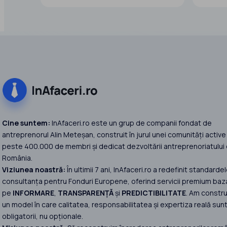
Cifra de 
Licență comercială activă și valabilă
si Profi
Istoric financiar demonstrabil de 2 ani
Cifra de
Conformitate fiscală și legală
si Profit
Cine suntem:
InAfaceri.ro este un grup de companii fondat de
antreprenorul Alin Meteșan, construit în jurul unei comunități active
peste 400.000 de membri și dedicat dezvoltării antreprenoriatului 
România.
Viziunea noastră:
În ultimii 7 ani, InAfaceri.ro a redefinit standardel
consultanța pentru Fonduri Europene, oferind servicii premium baz
pe
INFORMARE
,
TRANSPARENȚĂ
și
PREDICTIBILITATE
. Am constru
un model în care calitatea, responsabilitatea și expertiza reală sun
obligatorii, nu opționale.