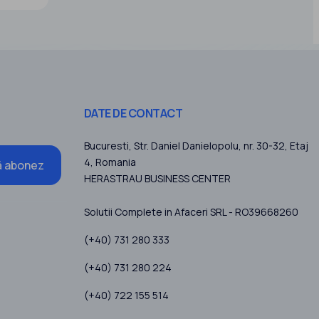
I
ea
DATE DE CONTACT
Bucuresti
, Str. Daniel Danielopolu, nr. 30-32, Etaj
4,
Romania
 abonez
HERASTRAU BUSINESS CENTER
Solutii Complete in Afaceri SRL - RO39668260
(+40) 731 280 333
(+40) 731 280 224
(+40) 722 155 514