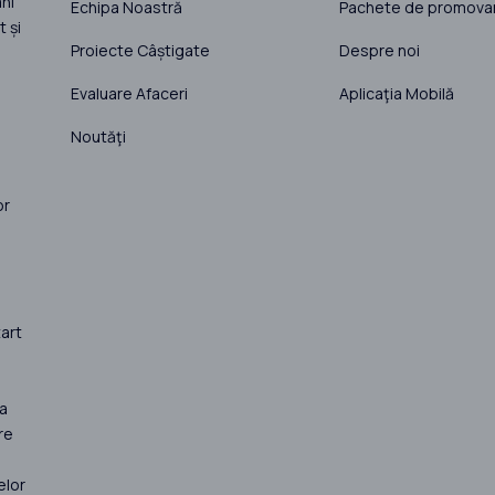
ni
Echipa Noastră
Pachete de promova
 și
Proiecte Câștigate
Despre noi
Evaluare Afaceri
Aplicaţia Mobilă
Noutăţi
or
art
la
re
elor