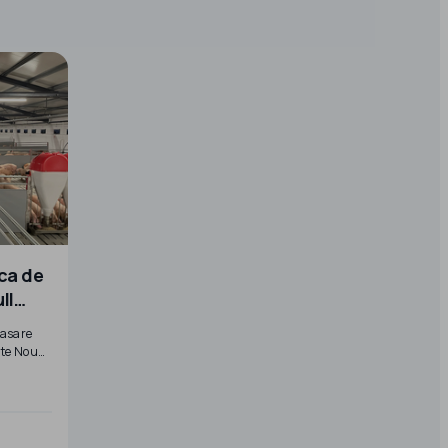
ca de
ll
rasare
ste Noua
alte
19sapte