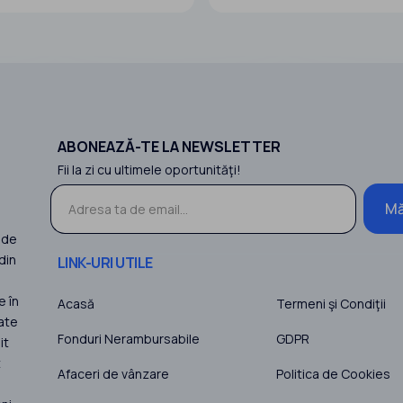
Afaceri in anul 2024: 641.047 RON
PRETUL de vanzare final al FERME
t 2024: 66.380 RON
reprezinta valoarea Societatii / Fermei cu
 Afaceri in anul 2025: 734.400 RON
toate dotarile de mai jos. Finalizar
 202
Lucrarilor Luna 09.2022
Pretul NU
ABONEAZĂ-TE LA NEWSLETTER
Fii la zi cu ultimele oportunităţi!
Mă
 de
din
LINK-URI UTILE
e în
Acasă
Termeni şi Condiţii
ate
Fonduri Nerambursabile
GDPR
it
t
Afaceri de vânzare
Politica de Cookies