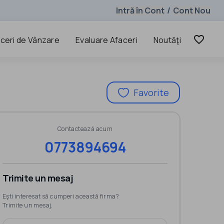
Intră în Cont
Cont Nou
/
favorite_border
ceri de Vânzare
Evaluare Afaceri
Noutăţi
Favorite
Contactează acum
0773894694
Trimite un mesaj
Eşti interesat să cumperi această firma?
Trimite un mesaj.