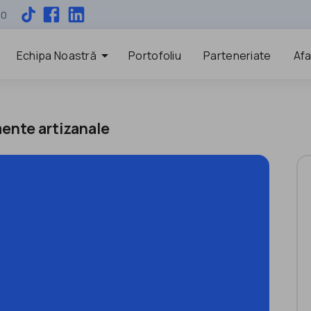
00
arrow_drop_down
Echipa Noastră
Portofoliu
Parteneriate
Afa
mente artizanale