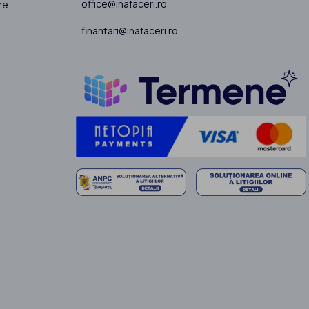
office@inafaceri.ro
re
finantari@inafaceri.ro