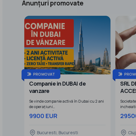
Anunțuri promovate
PROMOVAT
PROM
Companie in DUBAI de
SRL DE VANZARE PENTRU
vanzare
ACCES
FOND
Se vinde companie activă în Dubai cu 2 ani
Societate
de operațiuni
incheiati
Oferim spre vânzare o societate comercială
9900 EUR
2950
complet funcțională, înregistrată în Dubai,
Cifra de 
Emiratele Arabe Unite, cu istoric curat de
RON si P
activitate de 2 ani.
Cifra de 
Bucuresti, Bucuresti
Clu
Avantaje cheie:
RON 