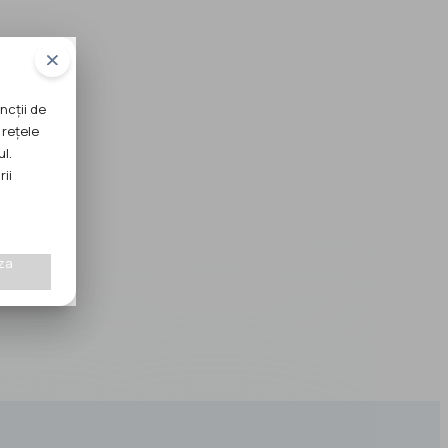
ncții de
 rețele
ul.
rii
za