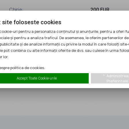
Chirie:
200 EUR
 site foloseste cookies
cookie-uri pentru a personaliza conținutul și anunțurile, pentru a oferi fu
ociale și pentru a analiza traficul. De asemenea, le oferim partenerilor de
publicitate și de analize informații cu privire la modul în care folosiți site-
le pot combina cu alte informații oferite de dvs. sau culese în urma folosi
r lor.
spre politica de cookies.
Administrea
keyboard_arrow_right
Accept Toate Cookie-urile
Preferintele
Telefon:
0773894694