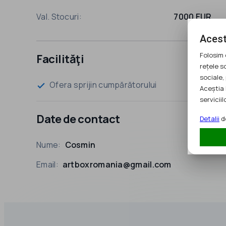
Val. Stocuri:
7000 EUR
Acest
Folosim 
Facilităţi
rețele s
sociale, 
Ofera sprijin cumpărătorului
check
Aceștia 
serviciilo
Date de contact
Detalii
de
Nume:
Cosmin
Email:
artboxromania@gmail.com