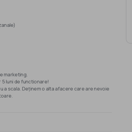
zanale)
de marketing.
 5 luni de functionare!
tru a scala. Deținem o alta afacere care are nevoie
toare.