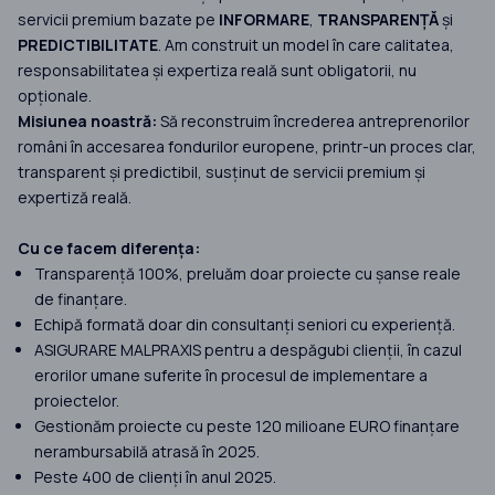
servicii premium bazate pe
INFORMARE
,
TRANSPARENȚĂ
și
PREDICTIBILITATE
. Am construit un model în care calitatea,
responsabilitatea și expertiza reală sunt obligatorii, nu
opționale.
Misiunea noastră:
Să reconstruim încrederea antreprenorilor
români în accesarea fondurilor europene, printr-un proces clar,
transparent și predictibil, susținut de servicii premium și
expertiză reală.
Cu ce facem diferența:
Transparență 100%, preluăm doar proiecte cu șanse reale
de finanțare.
Echipă formată doar din consultanți seniori cu experiență.
ASIGURARE MALPRAXIS pentru a despăgubi clienții, în cazul
erorilor umane suferite în procesul de implementare a
proiectelor.
Gestionăm proiecte cu peste 120 milioane EURO finanțare
nerambursabilă atrasă în 2025.
Peste 400 de clienți în anul 2025.