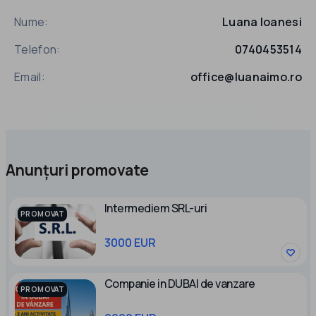
Nume:
Luana Ioanesi
Telefon:
0740453514
Email:
office@luanaimo.ro
Anunțuri promovate
Intermediem SRL-uri
PROMOVAT
3000 EUR
Companie in DUBAI de vanzare
PROMOVAT