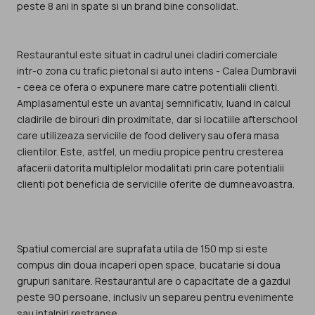
peste 8 ani in spate si un brand bine consolidat.
Restaurantul este situat in cadrul unei cladiri comerciale
intr-o zona cu trafic pietonal si auto intens - Calea Dumbravii
- ceea ce ofera o expunere mare catre potentialii clienti.
Amplasamentul este un avantaj semnificativ, luand in calcul
cladirile de birouri din proximitate, dar si locatiile afterschool
care utilizeaza serviciile de food delivery sau ofera masa
clientilor. Este, astfel, un mediu propice pentru cresterea
afacerii datorita multiplelor modalitati prin care potentialii
clienti pot beneficia de serviciile oferite de dumneavoastra.
Spatiul comercial are suprafata utila de 150 mp si este
compus din doua incaperi open space, bucatarie si doua
grupuri sanitare. Restaurantul are o capacitate de a gazdui
peste 90 persoane, inclusiv un separeu pentru evenimente
sau intalniri restranse.