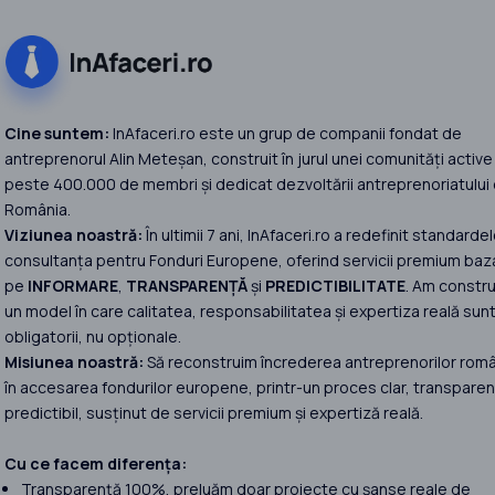
Cine suntem:
InAfaceri.ro este un grup de companii fondat de
antreprenorul Alin Meteșan, construit în jurul unei comunități active
peste 400.000 de membri și dedicat dezvoltării antreprenoriatului 
România.
Viziunea noastră:
În ultimii 7 ani, InAfaceri.ro a redefinit standardel
consultanța pentru Fonduri Europene, oferind servicii premium baz
pe
INFORMARE
,
TRANSPARENȚĂ
și
PREDICTIBILITATE
. Am constru
un model în care calitatea, responsabilitatea și expertiza reală sun
obligatorii, nu opționale.
Misiunea noastră:
Să reconstruim încrederea antreprenorilor româ
în accesarea fondurilor europene, printr-un proces clar, transparent
predictibil, susținut de servicii premium și expertiză reală.
Cu ce facem diferența:
Transparență 100%, preluăm doar proiecte cu șanse reale de