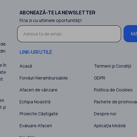
ABONEAZĂ-TE LA NEWSLETTER
Fii la zi cu ultimele oportunităţi!
Mă
 de
din
LINK-URI UTILE
e în
Acasă
Termeni şi Condiţii
ate
Fonduri Nerambursabile
GDPR
it
t
Afaceri de vânzare
Politica de Cookies
ni
Echipa Noastră
Pachete de promova
 și
Proiecte Câștigate
Despre noi
Evaluare Afaceri
Aplicaţia Mobilă