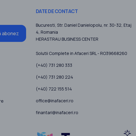
DATE DE CONTACT
Bucuresti
, Str. Daniel Danielopolu, nr. 30-32, Etaj
4,
Romania
 abonez
HERASTRAU BUSINESS CENTER
Solutii Complete in Afaceri SRL - RO39668260
(+40) 731 280 333
(+40) 731 280 224
(+40) 722 155 514
office@inafaceri.ro
re
finantari@inafaceri.ro