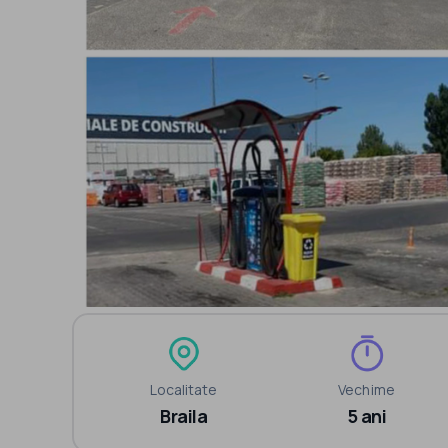
Localitate
Vechime
Braila
5 ani