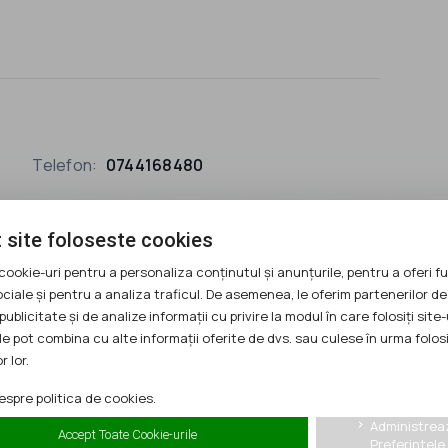
Telefon:
0744168480
 site foloseste cookies
cookie-uri pentru a personaliza conținutul și anunțurile, pentru a oferi fu
ociale și pentru a analiza traficul. De asemenea, le oferim partenerilor de
publicitate și de analize informații cu privire la modul în care folosiți site-
le pot combina cu alte informații oferite de dvs. sau culese în urma folosi
r lor.
spre politica de cookies.
Administrea
keyboard_arrow_right
Accept Toate Cookie-urile
Preferintele