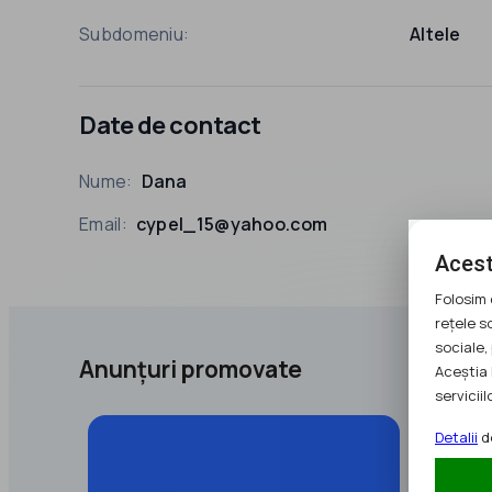
Subdomeniu:
Altele
Date de contact
Nume:
Dana
Email:
cypel_15@yahoo.com
Acest
Folosim 
rețele s
sociale, 
Anunțuri promovate
Aceștia 
serviciilo
Detalii
de