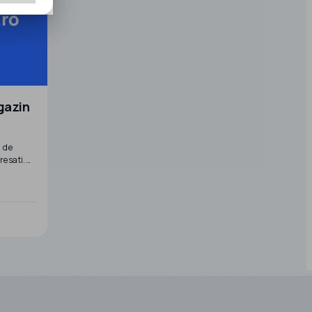
gazin
 de
resati.
t din