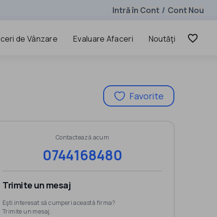
Intră în Cont
Cont Nou
/
favorite_border
ceri de Vânzare
Evaluare Afaceri
Noutăţi
Favorite
Contactează acum
0744168480
Trimite un mesaj
Eşti interesat să cumperi această firma?
Trimite un mesaj.