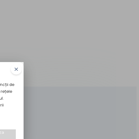
ncții de
 rețele
ul.
rii
za