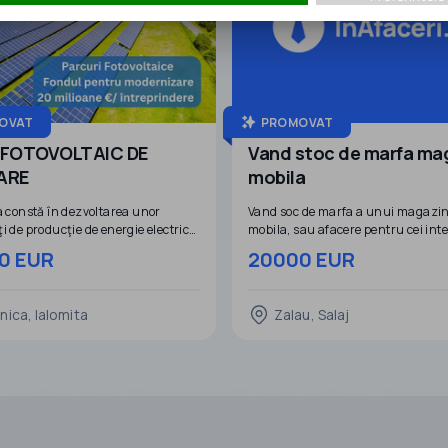
OVAT
PROMOVAT
 FOTOVOLTAIC DE
Vand stoc de marfa ma
ARE
mobila
a constă în dezvoltarea unor
Vand soc de marfa a unui magazin
i de producţie de energie electrică
mobila, sau afacere pentru cei inte
ică şi stocare a energiei electrice cu
Stocul de marfa se vinde cu discon
0 EUR
20000 EUR
 totală de aproximativ 454 MW
pretul de achizitie.
c/40 MW(162,56 MWh) stocare ,
Ialomiţa, România.
nica, Ialomita
Zalau, Salaj
ia este compusă din două proiecte:
la electrică fotovoltaică şi
e de stoca