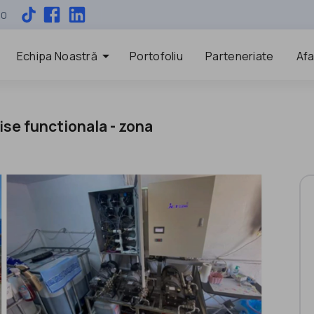
00
arrow_drop_down
Echipa Noastră
Portofoliu
Parteneriate
Afa
fise functionala - zona