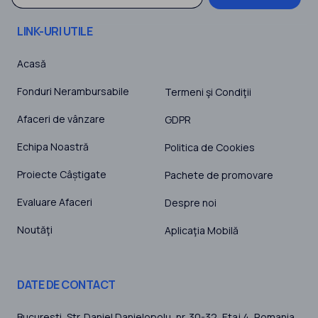
LINK-URI UTILE
Acasă
Fonduri Nerambursabile
Termeni şi Condiţii
Afaceri de vânzare
GDPR
Echipa Noastră
Politica de Cookies
Proiecte Câștigate
Pachete de promovare
Evaluare Afaceri
Despre noi
Noutăţi
Aplicaţia Mobilă
DATE DE CONTACT
Bucuresti
, Str. Daniel Danielopolu, nr. 30-32, Etaj 4,
Romania