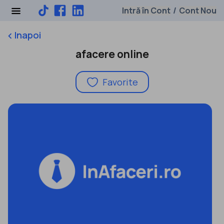
Intră în Cont
Cont Nou
/
Inapoi
keyboard_arrow_left
afacere online
Favorite