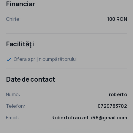
Financiar
Chirie:
100 RON
Facilităţi
Ofera sprijin cumpărătorului
check
Date de contact
Nume:
roberto
Telefon:
0729783702
Email:
Robertofranzetti66@gmail.com