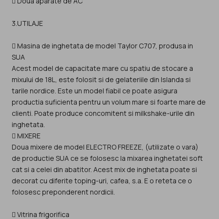
 Doua aparate de AC
3.UTILAJE
 Masina de inghetata de model Taylor C707, produsa in
SUA
Acest model de capacitate mare cu spatiu de stocare a
mixului de 18L, este folosit si de gelateriile din Islanda si
tarile nordice. Este un model fiabil ce poate asigura
productia suficienta pentru un volum mare si foarte mare de
clienti. Poate produce concomitent si milkshake-urile din
inghetata.
 MIXERE
Doua mixere de model ELECTRO FREEZE, (utilizate o vara)
de productie SUA ce se folosesc la mixarea inghetatei soft
cat si a celei din abatitor. Acest mix de inghetata poate si
decorat cu diferite toping-uri, cafea, s.a. E o reteta ce o
folosesc preponderent nordicii.
 Vitrina frigorifica