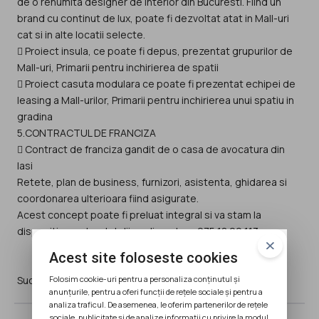
de o renumita designer de interior din Bucuresti. Fiind un
brand cu continut de lux, poate fi dezvoltat atat in Mall-uri
cat si in alte locatii selecte.
 Proiect insula, ce poate fi depus, prezentat grupurilor de
Mall-uri, Primarii pentru inchirierea de spatii
 Proiect casuta modulara ce poate fi prezentat echipei de
leasing a Mall-urilor, Primarii pentru inchirierea unui spatiu in
gradina
5.CONTRACTUL DE FRANCIZA
 Contract de franciza gandit de o casa de avocatura din
Iasi
Retete, plan de business, furnizori, asistenta, ghidarea si
coordonarea ulterioara fiind asigurate.
Acest concept poate fi preluat integral si va stam la
dispozitie pentru detalii suplimentare 075 18 29 113.
Acest site foloseste cookies
Folosim cookie-uri pentru a personaliza conținutul și
anunțurile, pentru a oferi funcții de rețele sociale și pentru a
analiza traficul. De asemenea, le oferim partenerilor de rețele
sociale, publicitate și de analize informații cu privire la modul