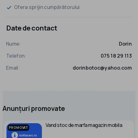
Ofera sprijin cumpărătorului
check
Date de contact
Nume:
Dorin
Telefon:
075 18 29 113
Email:
dorinbotoc@yahoo.com
Anunțuri promovate
Vand stoc de marfa magazin mobila
PROMOVAT