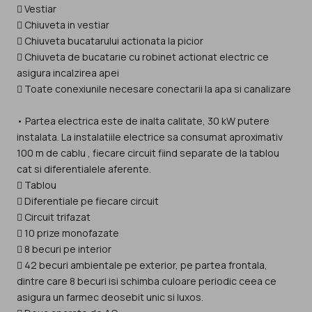
 Vestiar
 Chiuveta in vestiar
 Chiuveta bucatarului actionata la picior
 Chiuveta de bucatarie cu robinet actionat electric ce
asigura incalzirea apei
 Toate conexiunile necesare conectarii la apa si canalizare
• Partea electrica este de inalta calitate, 30 kW putere
instalata. La instalatiile electrice sa consumat aproximativ
100 m de cablu , fiecare circuit fiind separate de la tablou
cat si diferentialele aferente.
 Tablou
 Diferentiale pe fiecare circuit
 Circuit trifazat
 10 prize monofazate
 8 becuri pe interior
 42 becuri ambientale pe exterior, pe partea frontala,
dintre care 8 becuri isi schimba culoare periodic ceea ce
asigura un farmec deosebit unic si luxos.