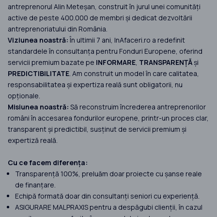
antreprenorul Alin Meteșan, construit în jurul unei comunități
active de peste 400.000 de membri și dedicat dezvoltării
antreprenoriatului din România.
Viziunea noastră:
În ultimii 7 ani, InAfaceri.ro a redefinit
standardele în consultanța pentru Fonduri Europene, oferind
servicii premium bazate pe
INFORMARE
,
TRANSPARENȚĂ
și
PREDICTIBILITATE
. Am construit un model în care calitatea,
responsabilitatea și expertiza reală sunt obligatorii, nu
opționale.
Misiunea noastră:
Să reconstruim încrederea antreprenorilor
români în accesarea fondurilor europene, printr-un proces clar,
transparent și predictibil, susținut de servicii premium și
expertiză reală.
Cu ce facem diferența:
Transparență 100%, preluăm doar proiecte cu șanse reale
de finanțare.
Echipă formată doar din consultanți seniori cu experiență.
ASIGURARE MALPRAXIS pentru a despăgubi clienții, în cazul