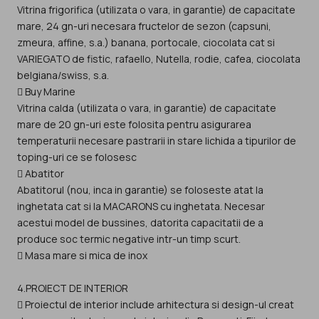
Vitrina frigorifica (utilizata o vara, in garantie) de capacitate
mare, 24 gn-uri necesara fructelor de sezon (capsuni,
zmeura, affine, s.a.) banana, portocale, ciocolata cat si
VARIEGATO de fistic, rafaello, Nutella, rodie, cafea, ciocolata
belgiana/swiss, s.a.
 Buy Marine
Vitrina calda (utilizata o vara, in garantie) de capacitate
mare de 20 gn-uri este folosita pentru asigurarea
temperaturii necesare pastrarii in stare lichida a tipurilor de
toping-uri ce se folosesc
 Abatitor
Abatitorul (nou, inca in garantie) se foloseste atat la
inghetata cat si la MACARONS cu inghetata. Necesar
acestui model de bussines, datorita capacitatii de a
produce soc termic negative intr-un timp scurt.
 Masa mare si mica de inox
4.PROIECT DE INTERIOR
 Proiectul de interior include arhitectura si design-ul creat