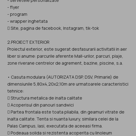
- servetele personalizate
- flyer
- program
- wrapper inghetata
 Site, pagina de facebook, Instagram, tik-tok
2.PROIECT EXTERIOR
Proiectul exterior, este sugerat desfasurarii activitatii in aer
liber si anume: parcurile aferente Mall-urilor, parcuri, plaje,
zone riverane centrelor de agrement, bazine, piscine, s.a.
• Casuta modulara (AUTORIZATA DSP, DSV, Primarie) de
dimensiunile 5,80x4,20x2,10m are urmatoarele caracteristici
tehnice:
 Structura metalica de inalta calitate
 Acoperisul din panouri sandwici
 Partea frontala este toata pliabila, din geamuri vitrate de
inalta calitate. Tenta si nuanta luxury, similara celei de la
Palas Campus, Iasi, executata de aceeasi firma.
 Podeaua solida si rezistenta acoperita cu linoleum