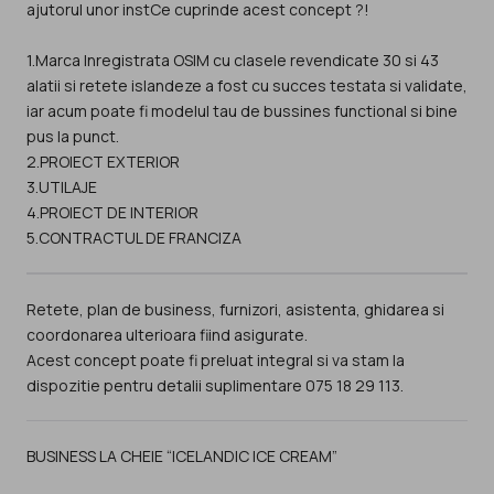
ajutorul unor instCe cuprinde acest concept ?!
1.Marca Inregistrata OSIM cu clasele revendicate 30 si 43
alatii si retete islandeze a fost cu succes testata si validate,
iar acum poate fi modelul tau de bussines functional si bine
pus la punct.
2.PROIECT EXTERIOR
3.UTILAJE
4.PROIECT DE INTERIOR
5.CONTRACTUL DE FRANCIZA
Retete, plan de business, furnizori, asistenta, ghidarea si
coordonarea ulterioara fiind asigurate.
Acest concept poate fi preluat integral si va stam la
BUSINESS LA CHEIE “ICELANDIC ICE CREAM”