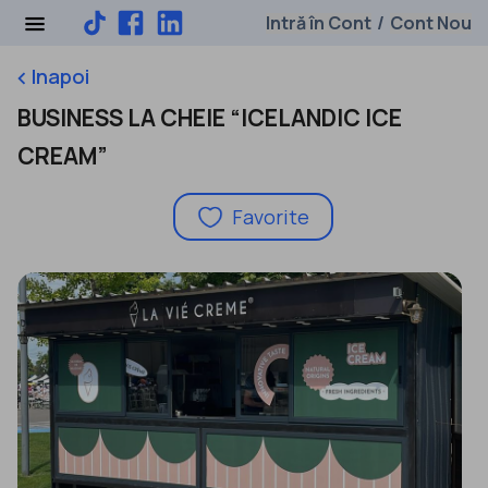
Intră în Cont
Cont Nou
/
Inapoi
keyboard_arrow_left
BUSINESS LA CHEIE “ICELANDIC ICE
CREAM”
Favorite