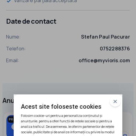
Vanzare parţială acceptata
check
Date de contact
Nume:
Stefan Paul Pacurar
Telefon:
0752288376
Email:
office@myvioris.com
Anunțuri promovate
Acest site foloseste cookies
Folosim cookie-uri pentru a personaliza conținutul și
Vand stoc de marfa magazin mobila
PROMOVAT
anunțurile, pentru a oferi funcții de rețele sociale și pentru a
analiza traficul. De asemenea, le oferim partenerilor de rețele
20000 EUR
sociale, publicitate și de analize informații cu privire la modul