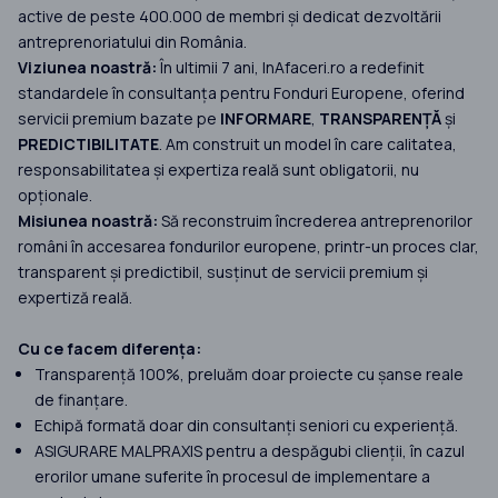
active de peste 400.000 de membri și dedicat dezvoltării
antreprenoriatului din România.
Viziunea noastră:
În ultimii 7 ani, InAfaceri.ro a redefinit
standardele în consultanța pentru Fonduri Europene, oferind
servicii premium bazate pe
INFORMARE
,
TRANSPARENȚĂ
și
PREDICTIBILITATE
. Am construit un model în care calitatea,
responsabilitatea și expertiza reală sunt obligatorii, nu
opționale.
Misiunea noastră:
Să reconstruim încrederea antreprenorilor
români în accesarea fondurilor europene, printr-un proces clar,
transparent și predictibil, susținut de servicii premium și
expertiză reală.
Cu ce facem diferența:
Transparență 100%, preluăm doar proiecte cu șanse reale
de finanțare.
Echipă formată doar din consultanți seniori cu experiență.
ASIGURARE MALPRAXIS pentru a despăgubi clienții, în cazul
erorilor umane suferite în procesul de implementare a