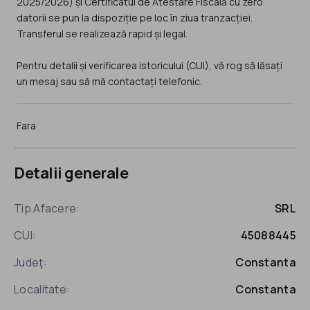
2025/2026) și Certificatul de Atestare Fiscală cu zero
datorii se pun la dispoziție pe loc în ziua tranzacției.
Transferul se realizează rapid și legal.
Pentru detalii și verificarea istoricului (CUI), vă rog să lăsați
un mesaj sau să mă contactați telefonic.
Fara
Detalii generale
Tip Afacere:
SRL
CUI:
45088445
Judeţ:
Constanta
Localitate:
Constanta