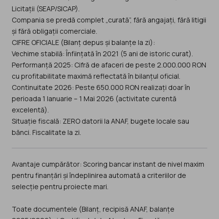
Licitații (SEAP/SICAP).
Compania se predă complet „curată”, fără angajați, fără litigii
și fără obligații comerciale.
CIFRE OFICIALE (Bilanț depus și balanțe la zi):
Vechime stabilă: Înființată în 2021 (5 ani de istoric curat).
Performanță 2025: Cifră de afaceri de peste 2.000.000 RON
cu profitabilitate maximă reflectată în bilanțul oficial.
Continuitate 2026: Peste 650.000 RON realizați doar în
perioada 1 Ianuarie – 1 Mai 2026 (activitate curentă
excelentă).
Situație fiscală: ZERO datorii la ANAF, bugete locale sau
bănci. Fiscalitate la zi.
Avantaje cumpărător: Scoring bancar instant de nivel maxim
pentru finanțări și îndeplinirea automată a criteriilor de
selecție pentru proiecte mari.
Toate documentele (Bilanț, recipisă ANAF, balanțe