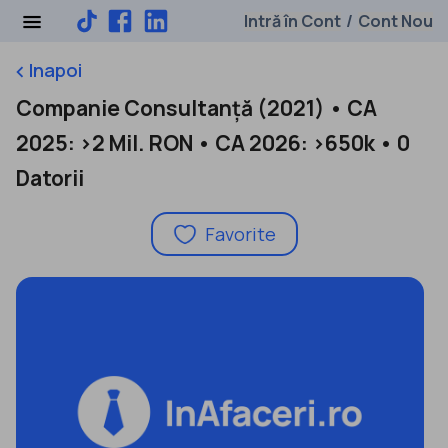
Intră în Cont
Cont Nou
/
Inapoi
keyboard_arrow_left
Companie Consultanță (2021) • CA
2025: >2 Mil. RON • CA 2026: >650k • 0
Datorii
Favorite