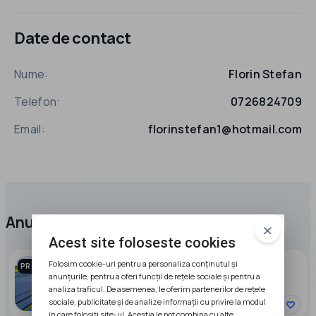
Date de contact
Nume:
Florin Stefan
Telefon:
0726824709
Email:
florinstefan1@hotmail.com
Anunțuri promovate
Acest site foloseste cookies
PARC FOTOVOLTAIC DE VANZARE
Folosim cookie-uri pentru a personaliza conținutul și
PROMOVAT
anunțurile, pentru a oferi funcții de rețele sociale și pentru a
analiza traficul. De asemenea, le oferim partenerilor de rețele
95000 EUR
sociale, publicitate și de analize informații cu privire la modul
în care folosiți site-ul. Aceștia le pot combina cu alte