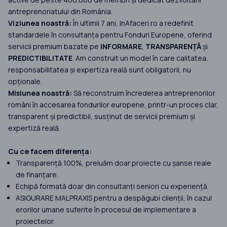
antreprenoriatului din România.
Viziunea noastră:
În ultimii 7 ani, InAfaceri.ro a redefinit
standardele în consultanța pentru Fonduri Europene, oferind
servicii premium bazate pe
INFORMARE
,
TRANSPARENȚĂ
și
PREDICTIBILITATE
. Am construit un model în care calitatea,
responsabilitatea și expertiza reală sunt obligatorii, nu
opționale.
Misiunea noastră:
Să reconstruim încrederea antreprenorilor
români în accesarea fondurilor europene, printr-un proces clar,
transparent și predictibil, susținut de servicii premium și
expertiză reală.
Cu ce facem diferența:
Transparență 100%, preluăm doar proiecte cu șanse reale
de finanțare.
Echipă formată doar din consultanți seniori cu experiență.
ASIGURARE MALPRAXIS pentru a despăgubi clienții, în cazul
erorilor umane suferite în procesul de implementare a
proiectelor.