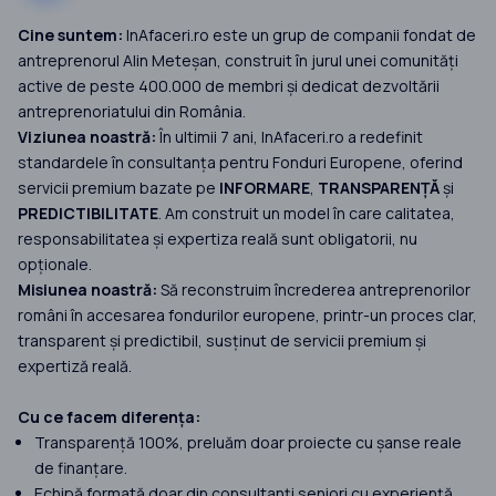
Cine suntem:
InAfaceri.ro este un grup de companii fondat de
antreprenorul Alin Meteșan, construit în jurul unei comunități
active de peste 400.000 de membri și dedicat dezvoltării
antreprenoriatului din România.
Viziunea noastră:
În ultimii 7 ani, InAfaceri.ro a redefinit
standardele în consultanța pentru Fonduri Europene, oferind
servicii premium bazate pe
INFORMARE
,
TRANSPARENȚĂ
și
PREDICTIBILITATE
. Am construit un model în care calitatea,
responsabilitatea și expertiza reală sunt obligatorii, nu
opționale.
Misiunea noastră:
Să reconstruim încrederea antreprenorilor
români în accesarea fondurilor europene, printr-un proces clar,
transparent și predictibil, susținut de servicii premium și
expertiză reală.
Cu ce facem diferența:
Transparență 100%, preluăm doar proiecte cu șanse reale
de finanțare.
Echipă formată doar din consultanți seniori cu experiență.