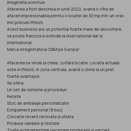
imaginatia acestuia.
Afacerea a fost deschisa in iunie 2022, avand o cifra de
afaceri impresionabila pentru o locatie de 30 mp intr-un oras
mic precum Pitesti.
Acest business are un potential foarte mare de dezvoltare,
se poate franciza si extinde la nivel national dar si
international.
Marca inregistrata la OSIM pe Europa!
Afacerea se vinde la cheie, cu/fara locatie. Locatia actuala
este in Pitesti, in zona centrala, avand o chirie la un pret
foarte avantajos.
Se ofera:
Un set de sisteme și proceduri
Retete
Stoc de ambalaje personalizate
Echipament personal (8 buc)
O locație recent renovata și utilata
Produse validate și testate
Toate echipamentele necesare producerii si vanzarii