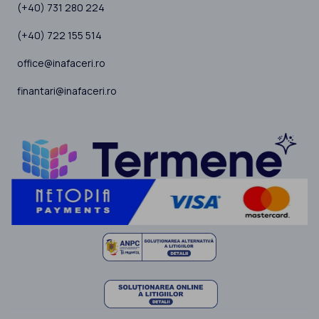
(+40) 731 280 224
(+40) 722 155 514
office@inafaceri.ro
finantari@inafaceri.ro