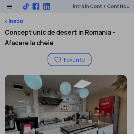
Intră în Cont
Cont Nou
/
Inapoi
keyboard_arrow_left
Concept unic de desert in Romania -
Afacere la cheie
Favorite