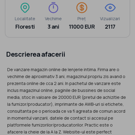
Localitate
Vechime
Preț
Vizualizari
Floresti
3 ani
11000 EUR
2117
Descrierea afacerii
De vanzare magazin online de lenjerie intima. Firma are o
vechime de aproximativ 3 ani, magazinul propriu zis avand o
prezenta online de cca 2 ani. In pachetul de vanzare este
inclus magazinul online, paginile de bussines de social
media, stoc in valoare de 20000 EUR (pretul de achizitie de
la furnizor/producator), imprimante de AWB-uri si etichete,
consultanta pe o perioada ce va fi agreata de comun acord
in momentul vanzarii, datele de contact si accesul pe
platformele furnizorilor/producatorilor. Practic este o
afacere la cheie de la A la Z. Website-ul este perfect