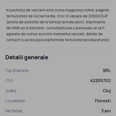
In pachetul de vanzare este inclus magazinul online, paginile
de bussines de social media, stoc in valoare de 20000 EUR
(pretul de achizitie de la furnizor/producator), imprimante
de AWB-uri si etichete, consultanta pe o perioada ce va fi
agreata de comun acord in momentul vanzarii, datele de
contact si accesul pe platformele furnizorilor/producatorilor.
Detalii generale
Tip Afacere:
SRL
CUI:
42205702
Judeţ:
Cluj
Localitate:
Floresti
Vechime:
3 ani