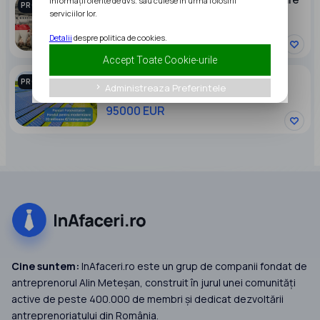
informații oferite de dvs. sau culese în urma folosirii
PROMOVAT
porci NOUA Full dotata
serviciilor lor.
2600000 RON
Detalii
despre politica de cookies.
Accept Toate Cookie-urile
PARC FOTOVOLTAIC DE VANZARE
PROMOVAT
Administreaza Preferintele
keyboard_arrow_right
95000 EUR
Cine suntem:
InAfaceri.ro este un grup de companii fondat de
antreprenorul Alin Meteșan, construit în jurul unei comunități
active de peste 400.000 de membri și dedicat dezvoltării
antreprenoriatului din România.