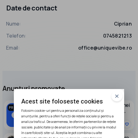
Date de contact
Nume:
Ciprian
Telefon:
0745821213
Email:
office@uniquevibe.ro
Anunțuri promovate
Acest site foloseste cookies
Caut partener pentru dezvoltarea unei
PROMOVAT
afaceri in domeniul stocarii energiei
Folosim cookie-uri pentru a personaliza conținutul și
electrice
anunțurile, pentru a oferi funcții de rețele sociale și pentru a
analiza traficul. De asemenea, le oferim partenerilor de rețele
sociale, publicitate și de analize informații cu privire la modul
în care folosiți site-ul. Aceștia le pot combina cu alte
Ocazie Ferma zootehnica de ingrasare