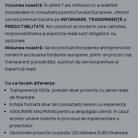
Viziunea noastră:
În ultimii 7 ani, InAfaceri.ro a redefinit
standardele în consultanța pentru Fonduri Europene, oferind
servicii premium bazate pe
INFORMARE
,
TRANSPARENȚĂ
și
PREDICTIBILITATE
. Am construit un model în care calitatea,
responsabilitatea și expertiza reală sunt obligatorii, nu
opționale.
Misiunea noastră:
Să reconstruim încrederea antreprenorilor
români în accesarea fondurilor europene, printr-un proces clar,
transparent și predictibil, susținut de servicii premium și
expertiză reală.
Cu ce facem diferența:
Transparență 100%, preluăm doar proiecte cu șanse reale
de finanțare.
Echipă formată doar din consultanți seniori cu experiență.
ASIGURARE MALPRAXIS pentru a despăgubi clienții, în cazul
erorilor umane suferite în procesul de implementare a
proiectelor.
Gestionăm proiecte cu peste 120 milioane EURO finanțare