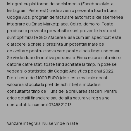
integrat cu platforme de social media (Facebook/Meta,
Instagram, Pinterest) unde avem o prezenta foarte buna,
Google Ads, program de facturare automat si de asemenea
integrare cu Emag Marketplace, Cel.ro, domo.ro. Toate
produsele prezente pe website sunt prezente in stoc si
sunt optimizate SEO. Afacerea, asa cum am specificat este
o afacere la cheie si prezinta un potential mare de
dezvoltare pentru cineva care poate aloca timpul necesar.
Se vinde doar din motive personale. Firma nu prezinta nici o
datorie catre stat, toate fiind achitate la timp. In poze se
vedea si o statistica din Google Analytics pe anul 2022.
Pretul este de 11000 EURO (deci este mai mic decat
valoarea stocului la pret de achizitie) si include si
consultanta timp de 1 luna de la preluarea afacerii. Pentru
orice detalii financiare sau de alta natura va rog sa ne
contactati la numarul 0745821213
Vanzare integrala. Nu se vinde in rate