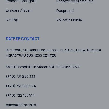
Proiecte Câștigate
Pachete de promovare
Evaluare Afaceri
Despre noi
Noutăţi
Aplicaţia Mobilă
DATE DE CONTACT
Bucuresti
, Str. Daniel Danielopolu, nr. 30-32, Etaj 4,
Romania
HERASTRAU BUSINESS CENTER
Solutii Complete in Afaceri SRL - RO39668260
(+40) 731 280 333
(+40) 731 280 224
(+40) 722 155 514
office@inafaceri.ro