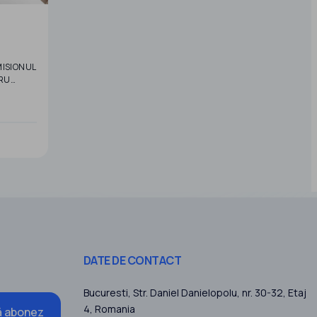
MISIONUL
RU
 pentru
pentru
DATE DE CONTACT
Bucuresti
, Str. Daniel Danielopolu, nr. 30-32, Etaj
4,
Romania
 abonez