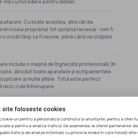
ă-mă cu încredere pentru detalii!
a afacerii. Cu toate acestea, știm cât de
rim noului proprietar tot sprijinul necesar: vom fi
ru oricât timp va fi nevoie, până când vei stăpâni
are include o mașină de înghețată profesională (în
zitoare, absolut toate aparatele și echipamentele
uptoare și multe altele. Totul este perfect
 nicio zi de întrerupere.
 site foloseste cookies
cookie-uri pentru a personaliza conținutul și anunțurile, pentru a oferi fu
CUI:
41758097
ociale și pentru a analiza traficul. De asemenea, le oferim partenerilor de
publicitate și de analize informații cu privire la modul în care folosiți site-
Localitate:
Targu Mures