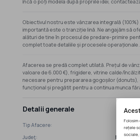
încă o poți modela după propriile idei, contacteaz
Obiectivul nostru este vânzarea integrală (100%) 
importantă este o tranziție lină. Ne angajăm să ofe
alături de tine în procesul de predare-primire pent
complet toate detaliile și procesele operaționale.
Afacerea se predă complet utilată. Prețul de vânz
valoare de 6.000 €), frigidere, vitrine calde/încăl
necesare pentru prepararea gogoșilor (donuts), c
funcțional și pregătit pentru a continua munca fără
Detalii generale
Acest
Folosim 
Tip Afacere:
SRL
rețele s
sociale, 
Judeţ:
Mures