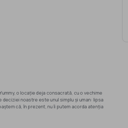
Yummy, o locație deja consacrată, cu o vechime
e deciziei noastre este unul simplu și uman: lipsa
noaștem că, în prezent, nu îi putem acorda atenția