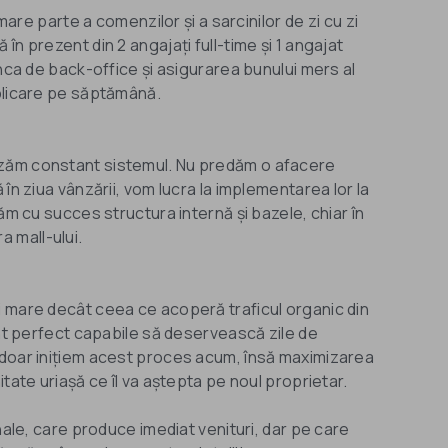
mare parte a comenzilor și a sarcinilor de zi cu zi
n prezent din 2 angajați full-time și 1 angajat
unca de back-office și asigurarea bunului mers al
plicare pe săptămână.
zăm constant sistemul. Nu predăm o afacere
în ziua vânzării, vom lucra la implementarea lor la
ăm cu succes structura internă și bazele, chiar în
ra mall-ului.
i mare decât ceea ce acoperă traficul organic din
unt perfect capabile să deservească zile de
 doar inițiem acest proces acum, însă maximizarea
tate uriașă ce îl va aștepta pe noul proprietar.
nale, care produce imediat venituri, dar pe care