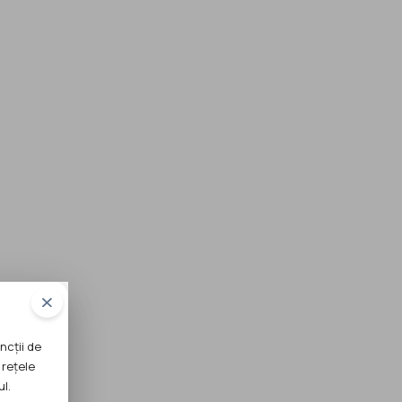
ncții de
 rețele
ul.