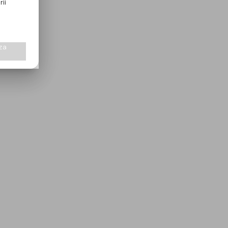
rii
za