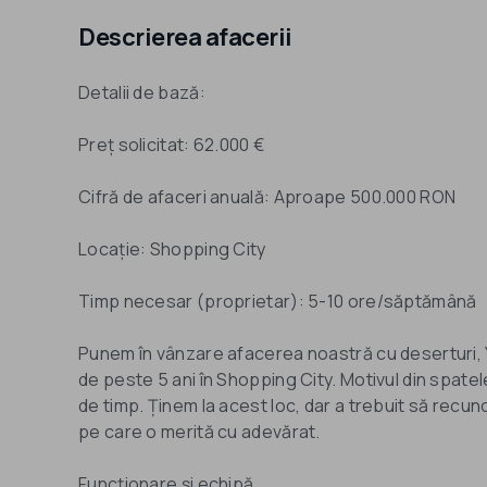
Descrierea afacerii
Detalii de bază:
Preț solicitat: 62.000 €
Cifră de afaceri anuală: Aproape 500.000 RON
Locație: Shopping City
Timp necesar (proprietar): 5-10 ore/săptămână
Punem în vânzare afacerea noastră cu deserturi, 
de peste 5 ani în Shopping City. Motivul din spatel
de timp. Ținem la acest loc, dar a trebuit să recu
pe care o merită cu adevărat.
Funcționare și echipă