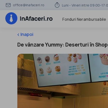
office@inafaceri.ro
Luni - Vineri intre 09:00-17:
Fonduri Nerambursabile
Inapoi
keyboard_arrow_left
De vânzare Yummy: Deserturi în Shop