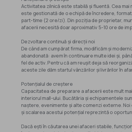
Activitatea zilnică este stabilă și fluentă. Cea mai 
este gestionată de o echipă de încredere, formată î
part-time (2 ore/zi). Din poziția de proprietar, m
afacerii necesită doar aproximativ 5-10 ore de im
Dezvoltare continuă și direcții noi
De când am cumpărat firma, modificăm și moderni
abandonată: avem în continuare multe idei și, până 
fel de activ. Pentru că am reușit deja să reorganiz
aceste zile dăm startul vânzărilor și livrărilor în afa
Potențialul de creștere
Capacitatea de preparare a afacerii este mult ma
interiorul mall-ului. Bucătăria și echipamentele s
naștere, evenimente și alte comenzi externe. Noi
și scalarea acestui potențial reprezintă o oportuni
Dacă ești în căutarea unei afaceri stabile, funcțio