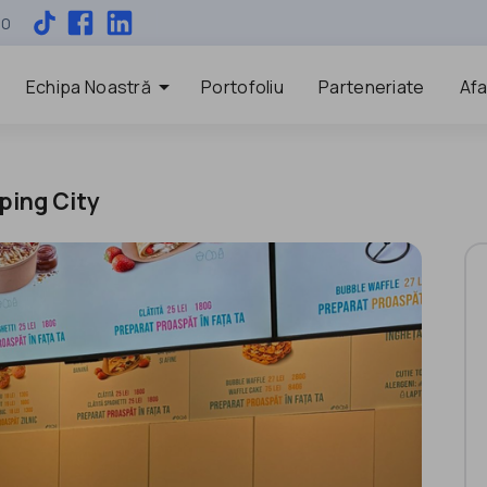
00
arrow_drop_down
Echipa Noastră
Portofoliu
Parteneriate
Afa
ping City