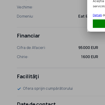
Aceștia 
serviciilo
Vechime:
6 ani
Detalii
de
Domeniu:
Eat & Drink
Financiar
Cifra de Afaceri:
95000 EUR
Chirie:
1600 EUR
Facilităţi
Ofera sprijin cumpărătorului
check
Date de contact