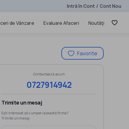
Intră în Cont
Cont Nou
/
favorite_border
ceri de Vânzare
Evaluare Afaceri
Noutăţi
Favorite
Contactează acum
0727914942
Trimite un mesaj
Eşti interesat să cumperi această firma?
Trimite un mesaj.