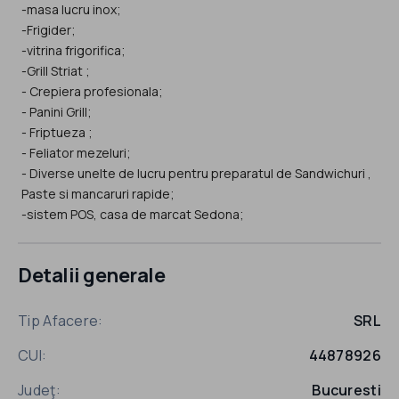
-masa lucru inox;
-Frigider;
-vitrina frigorifica;
-Grill Striat ;
- Crepiera profesionala;
- Panini Grill;
- Friptueza ;
- Feliator mezeluri;
- Diverse unelte de lucru pentru preparatul de Sandwichuri ,
Paste si mancaruri rapide;
-sistem POS, casa de marcat Sedona;
Detalii generale
Tip Afacere:
SRL
CUI:
44878926
Judeţ:
Bucuresti