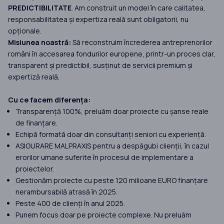
PREDICTIBILITATE
. Am construit un model în care calitatea,
responsabilitatea și expertiza reală sunt obligatorii, nu
opționale.
Misiunea noastră:
Să reconstruim încrederea antreprenorilor
români în accesarea fondurilor europene, printr-un proces clar,
transparent și predictibil, susținut de servicii premium și
expertiză reală.
Cu ce facem diferența:
Transparență 100%, preluăm doar proiecte cu șanse reale
de finanțare.
Echipă formată doar din consultanți seniori cu experiență.
ASIGURARE MALPRAXIS pentru a despăgubi clienții, în cazul
erorilor umane suferite în procesul de implementare a
proiectelor.
Gestionăm proiecte cu peste 120 milioane EURO finanțare
nerambursabilă atrasă în 2025.
Peste 400 de clienți în anul 2025.
Punem focus doar pe proiecte complexe. Nu preluăm