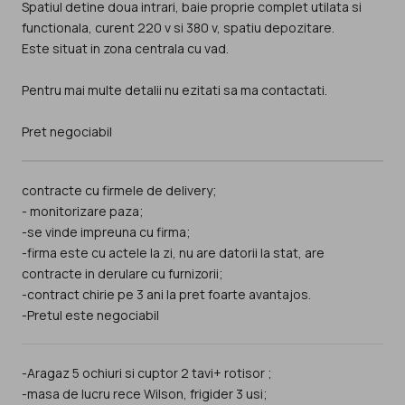
Spatiul detine doua intrari, baie proprie complet utilata si
functionala, curent 220 v si 380 v, spatiu depozitare.
Este situat in zona centrala cu vad.
Pentru mai multe detalii nu ezitati sa ma contactati.
Pret negociabil
contracte cu firmele de delivery;
- monitorizare paza;
-se vinde impreuna cu firma;
-firma este cu actele la zi, nu are datorii la stat, are
contracte in derulare cu furnizorii;
-contract chirie pe 3 ani la pret foarte avantajos.
-Pretul este negociabil
-Aragaz 5 ochiuri si cuptor 2 tavi+ rotisor ;
-masa de lucru rece Wilson, frigider 3 usi;