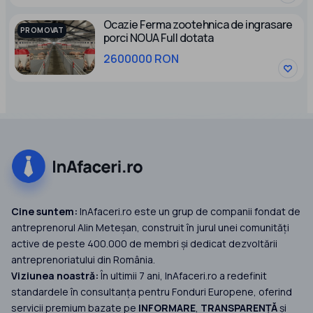
Ocazie Ferma zootehnica de ingrasare
PROMOVAT
porci NOUA Full dotata
2600000 RON
Cine suntem:
InAfaceri.ro este un grup de companii fondat de
antreprenorul Alin Meteșan, construit în jurul unei comunități
active de peste 400.000 de membri și dedicat dezvoltării
antreprenoriatului din România.
Viziunea noastră:
În ultimii 7 ani, InAfaceri.ro a redefinit
standardele în consultanța pentru Fonduri Europene, oferind
servicii premium bazate pe
INFORMARE
,
TRANSPARENȚĂ
și