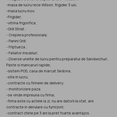
-masa de lucru rece Wilson, frigider 3 usi;
-masa lucru inox;
-Frigider;
-vitrina frigorifica;
-Grill Striat ;
- Crepiera profesionala;
- Panini Grill;
- Friptueza ;
- Feliator mezeluri;
- Diverse unelte de lucru pentru preparatul de Sandwichuri ,
Paste si mancaruri rapide;
-sistem POS, casa de marcat Sedona;
-site in lucru;
-contracte cu firmele de delivery;
- monitorizare paza;
-se vinde impreuna cu firma;
-firma este cu actele la zi, nu are datorii la stat, are
contracte in derulare cu furnizorii;
-contract chirie pe 3 ani la pret foarte avantajos.