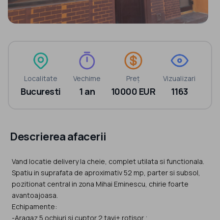
Localitate
Vechime
Preț
Vizualizari
Bucuresti
1 an
10000 EUR
1163
Descrierea afacerii
Vand locatie delivery la cheie, complet utilata si functionala.
Spatiu in suprafata de aproximativ 52 mp, parter si subsol,
pozitionat central in zona Mihai Eminescu, chirie foarte
avantoajoasa.
Echipamente:
-Aragaz 5 ochiuri si cuptor 2 tavi+ rotisor ;