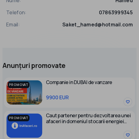
Nume:
Hamed
Telefon:
07863999345
Email:
Saket_hamed@hotmail.com
Anunțuri promovate
Companie in DUBAI de vanzare
PROMOVAT
9900 EUR
Caut partener pentru dezvoltarea unei
PROMOVAT
afaceri in domeniul stocarii energiei
electrice