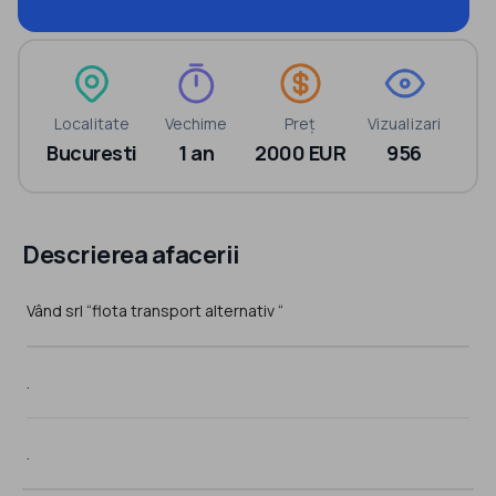
Localitate
Vechime
Preț
Vizualizari
Bucuresti
1 an
2000 EUR
956
Descrierea afacerii
Vând srl “flota transport alternativ “
.
.