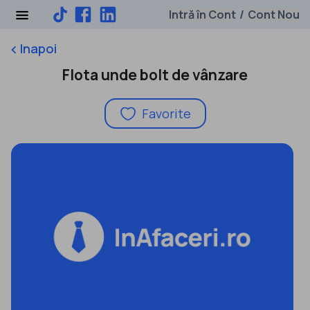
Intră în Cont
Cont Nou
/
Inapoi
keyboard_arrow_left
Flota unde bolt de vânzare
Favorite