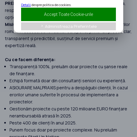
PREDICTIBILITATE
. Am construit un model în care calitatea,
Detalii
despre politica de cookies.
responsabilitatea și expertiza reală sunt obligatorii, nu
Accept Toate Cookie-urile
opționale.
Misiunea noastră:
Să reconstruim încrederea antreprenorilor
Administreaza Preferintele
keyboard_arrow_right
români în accesarea fondurilor europene, printr-un proces clar,
transparent și predictibil, susținut de servicii premium și
expertiză reală.
Cu ce facem diferența:
Transparență 100%, preluăm doar proiecte cu șanse reale
de finanțare.
Echipă formată doar din consultanți seniori cu experiență.
ASIGURARE MALPRAXIS pentru a despăgubi clienții, în cazul
erorilor umane suferite în procesul de implementare a
proiectelor.
Gestionăm proiecte cu peste 120 milioane EURO finanțare
nerambursabilă atrasă în 2025.
Peste 400 de clienți în anul 2025.
Punem focus doar pe proiecte complexe. Nu preluăm
proiecte Start Up Nation.