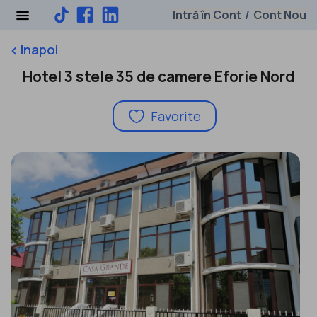
Intră în Cont
Cont Nou
/
Inapoi
keyboard_arrow_left
Hotel 3 stele 35 de camere Eforie Nord
Favorite