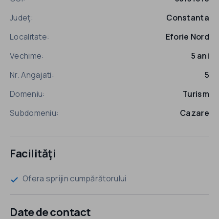
Judeţ:
Constanta
Localitate:
Eforie Nord
Vechime:
5 ani
Nr. Angajati:
5
Domeniu:
Turism
Subdomeniu:
Cazare
Facilităţi
Ofera sprijin cumpărătorului
check
Date de contact