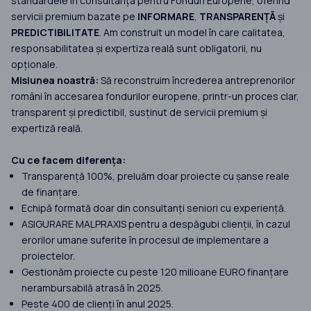
standardele în consultanța pentru Fonduri Europene, oferind
servicii premium bazate pe
INFORMARE
,
TRANSPARENȚĂ
și
PREDICTIBILITATE
. Am construit un model în care calitatea,
responsabilitatea și expertiza reală sunt obligatorii, nu
opționale.
Misiunea noastră:
Să reconstruim încrederea antreprenorilor
români în accesarea fondurilor europene, printr-un proces clar,
transparent și predictibil, susținut de servicii premium și
expertiză reală.
Cu ce facem diferența:
Transparență 100%, preluăm doar proiecte cu șanse reale
de finanțare.
Echipă formată doar din consultanți seniori cu experiență.
ASIGURARE MALPRAXIS pentru a despăgubi clienții, în cazul
erorilor umane suferite în procesul de implementare a
proiectelor.
Gestionăm proiecte cu peste 120 milioane EURO finanțare
nerambursabilă atrasă în 2025.
Peste 400 de clienți în anul 2025.