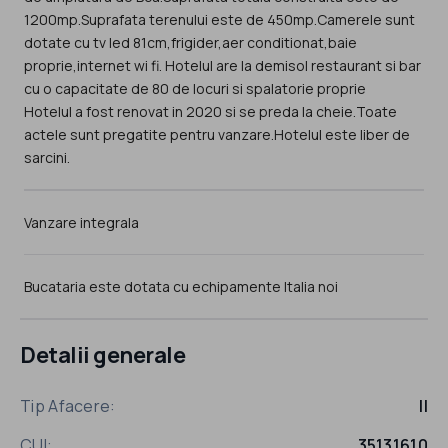
1200mp.Suprafata terenului este de 450mp.Camerele sunt
dotate cu tv led 81cm,frigider,aer conditionat,baie
proprie,internet wi fi. Hotelul are la demisol restaurant si bar
cu o capacitate de 80 de locuri si spalatorie proprie
Hotelul a fost renovat in 2020 si se preda la cheie.Toate
actele sunt pregatite pentru vanzare.Hotelul este liber de
sarcini.
Vanzare integrala
Bucataria este dotata cu echipamente Italia noi
Detalii generale
Tip Afacere:
II
CUI:
35131610