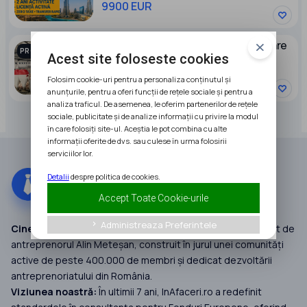
9900 EUR
Ocazie Ferma zootehnica de ingrasare
PROMOVAT
Acest site foloseste cookies
porci NOUA Full dotata
2600000 RON
Folosim cookie-uri pentru a personaliza conținutul și
anunțurile, pentru a oferi funcții de rețele sociale și pentru a
analiza traficul. De asemenea, le oferim partenerilor de rețele
sociale, publicitate și de analize informații cu privire la modul
în care folosiți site-ul. Aceștia le pot combina cu alte
informații oferite de dvs. sau culese în urma folosirii
serviciilor lor.
Detalii
despre politica de cookies.
Accept Toate Cookie-urile
Administreaza Preferintele
keyboard_arrow_right
Cine suntem:
InAfaceri.ro este un grup de companii fondat de
antreprenorul Alin Meteșan, construit în jurul unei comunități
active de peste 400.000 de membri și dedicat dezvoltării
antreprenoriatului din România.
Viziunea noastră:
În ultimii 7 ani, InAfaceri.ro a redefinit