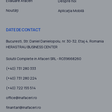
Evaluare Afaceri
Despre noi
Noutăţi
Aplicaţia Mobilă
DATE DE CONTACT
Bucuresti
, Str. Daniel Danielopolu, nr. 30-32, Etaj 4,
Romania
HERASTRAU BUSINESS CENTER
Solutii Complete in Afaceri SRL - RO39668260
(+40) 731 280 333
(+40) 731 280 224
(+40) 722 155 514
office@inafaceri.ro
finantari@inafaceri.ro