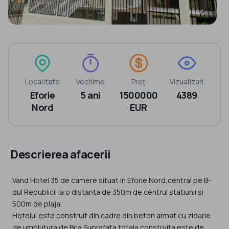
Localitate
Vechime
Preț
Vizualizari
Eforie
5 ani
1500000
4389
Nord
EUR
Descrierea afacerii
Vand Hotel 35 de camere situat in Eforie Nord,central pe B-
dul Republicii la o distanta de 350m de centrul statiunii si
500m de plaja.
Hotelul este construit din cadre din beton armat cu zidarie
de umplutura de Bca.Suprafata totala construita este de