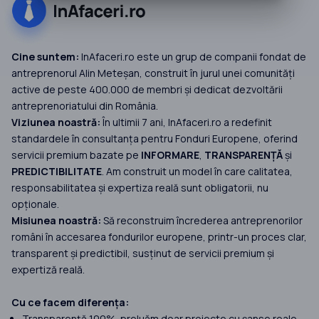
Cine suntem:
InAfaceri.ro este un grup de companii fondat de
antreprenorul Alin Meteșan, construit în jurul unei comunități
active de peste 400.000 de membri și dedicat dezvoltării
antreprenoriatului din România.
Viziunea noastră:
În ultimii 7 ani, InAfaceri.ro a redefinit
standardele în consultanța pentru Fonduri Europene, oferind
servicii premium bazate pe
INFORMARE
,
TRANSPARENȚĂ
și
PREDICTIBILITATE
. Am construit un model în care calitatea,
responsabilitatea și expertiza reală sunt obligatorii, nu
opționale.
Misiunea noastră:
Să reconstruim încrederea antreprenorilor
români în accesarea fondurilor europene, printr-un proces clar,
transparent și predictibil, susținut de servicii premium și
expertiză reală.
Cu ce facem diferența:
Transparență 100%, preluăm doar proiecte cu șanse reale