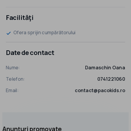
Facilităţi
Ofera sprijin cumpărătorului
check
Date de contact
Nume:
Damaschin Oana
Telefon:
0741221060
Email:
contact@pacokids.ro
Anunțuri promovate