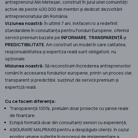
antreprenorul Alin Meteșan, construit în jurul unei comunități
active de peste 400.000 de membri și dedicat dezvoltării
antreprenoriatului din România.
Viziunea noastră:
În ultimii 7 ani, InAfaceri.ro a redefinit
standardele în consultanța pentru Fonduri Europene, oferind
servicii premium bazate pe
INFORMARE
,
TRANSPARENȚĂ
și
PREDICTIBILITATE
. Am construit un model în care calitatea,
responsabilitatea și expertiza reală sunt obligatorii, nu
opționale.
Misiunea noastră:
Să reconstruim încrederea antreprenorilor
români în accesarea fondurilor europene, printr-un proces clar,
transparent și predictibil, susținut de servicii premium și
expertiză reală.
Cu ce facem diferența:
Transparență 100%, preluăm doar proiecte cu șanse reale
de finanțare.
Echipă formată doar din consultanți seniori cu experiență.
ASIGURARE MALPRAXIS pentru a despăgubi clienții, în cazul
erorilor umane suferite în procesul de implementare a