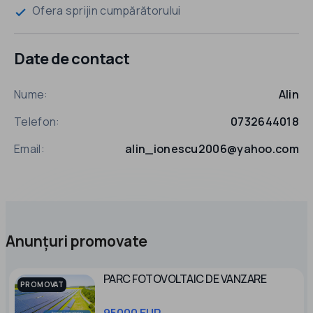
Ofera sprijin cumpărătorului
check
Date de contact
Nume:
Alin
Telefon:
0732644018
Email:
alin_ionescu2006@yahoo.com
Anunțuri promovate
PARC FOTOVOLTAIC DE VANZARE
PROMOVAT
95000 EUR