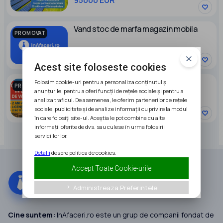
Vand stoc de marfa magazin mobila
PROMOVAT
20000 EUR
Acest site foloseste cookies
Companie in DUBAI de vanzare
Folosim cookie-uri pentru a personaliza conținutul și
PROMOVAT
anunțurile, pentru a oferi funcții de rețele sociale și pentru a
analiza traficul. De asemenea, le oferim partenerilor de rețele
9900 EUR
sociale, publicitate și de analize informații cu privire la modul
în care folosiți site-ul. Aceștia le pot combina cu alte
informații oferite de dvs. sau culese în urma folosirii
serviciilor lor.
Detalii
despre politica de cookies.
Accept Toate Cookie-urile
Administreaza Preferintele
keyboard_arrow_right
Cine suntem:
InAfaceri.ro este un grup de companii fondat de