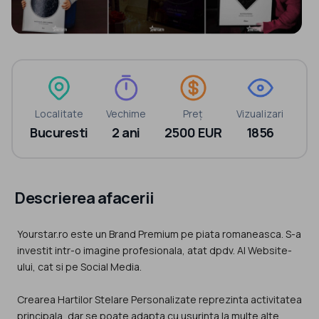
Localitate
Vechime
Preț
Vizualizari
Bucuresti
2 ani
2500 EUR
1856
Descrierea afacerii
Yourstar.ro este un Brand Premium pe piata romaneasca. S-a
investit intr-o imagine profesionala, atat dpdv. Al Website-
ului, cat si pe Social Media.
Crearea Hartilor Stelare Personalizate reprezinta activitatea
principala, dar se poate adapta cu usurinta la multe alte