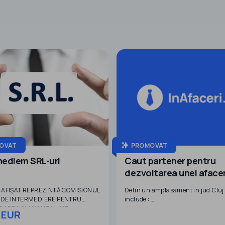
OVAT
PROMOVAT
mediem SRL-uri
Caut partener pentru
dezvoltarea unei afaceri 
domeniul stocarii energ
 AFIȘAT REPREZINTĂ COMISIONUL
Detin un amplasament in jud.Cluj
electrice
DE INTERMEDIERE PENTRU
include :
ICAREA ȘI ANALIZA UNEI
-teren
 EUR
ȚI DISPONIBILE PENTRU
-hala