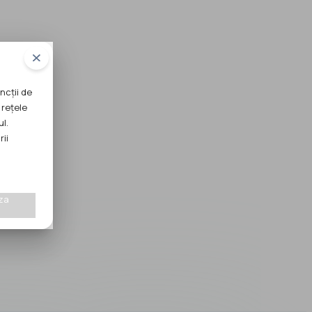
ncții de
 rețele
ul.
rii
za