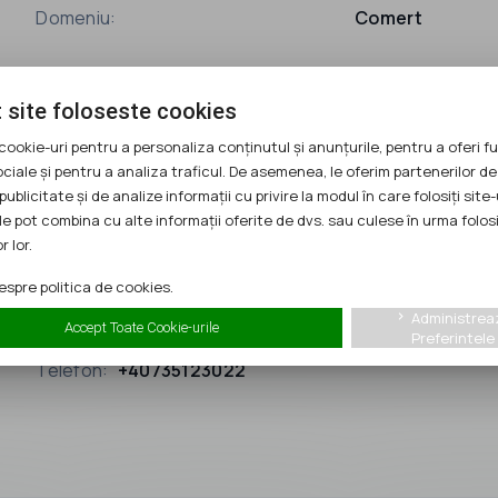
Domeniu:
Comert
 site foloseste cookies
cookie-uri pentru a personaliza conținutul și anunțurile, pentru a oferi fu
ociale și pentru a analiza traficul. De asemenea, le oferim partenerilor de
publicitate și de analize informații cu privire la modul în care folosiți site-
Ofera sprijin cumpărătorului
check
le pot combina cu alte informații oferite de dvs. sau culese în urma folosi
Este o franciza
check
r lor.
spre politica de cookies.
Administrea
keyboard_arrow_right
Accept Toate Cookie-urile
Preferintele
Telefon:
+40735123022