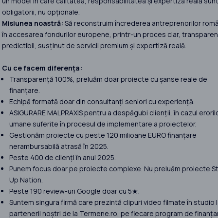
un model în care calitatea, responsabilitatea și expertiza reală sun
obligatorii, nu opționale.
Misiunea noastră:
Să reconstruim încrederea antreprenorilor româ
în accesarea fondurilor europene, printr-un proces clar, transparent
predictibil, susținut de servicii premium și expertiză reală.
Cu ce facem diferența:
Transparență 100%, preluăm doar proiecte cu șanse reale de
finanțare.
Echipă formată doar din consultanți seniori cu experiență.
ASIGURARE MALPRAXIS pentru a despăgubi clienții, în cazul eroril
umane suferite în procesul de implementare a proiectelor.
Gestionăm proiecte cu peste 120 milioane EURO finanțare
nerambursabilă atrasă în 2025.
Peste 400 de clienți în anul 2025.
Punem focus doar pe proiecte complexe. Nu preluăm proiecte St
Up Nation.
Peste 190 review-uri Google doar cu 5★.
Suntem singura firmă care prezintă clipuri video filmate în studio 
partenerii noștri de la Termene.ro, pe fiecare program de finanța