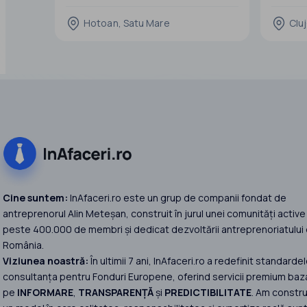
Localizata in HOTOAN SM. Pentru alte
PRELUA
Informatii sunati: zero754.243.19sapte
Hotoan, Satu Mare
Clu
Identifi
PRETUL de vanzare final al FERMEI
dumneavo
reprezinta valoarea Societatii / Fermei cu
vânzare, 
toate dotarile de mai jos. Finalizarea
obiective
Lucrarilor Luna 09.2022
Prin inte
Pretul NU
parteneri
Cine suntem:
InAfaceri.ro este un grup de companii fondat de
antreprenorul Alin Meteșan, construit în jurul unei comunități active
peste 400.000 de membri și dedicat dezvoltării antreprenoriatului 
România.
Viziunea noastră:
În ultimii 7 ani, InAfaceri.ro a redefinit standardel
consultanța pentru Fonduri Europene, oferind servicii premium baz
pe
INFORMARE
,
TRANSPARENȚĂ
și
PREDICTIBILITATE
. Am constru