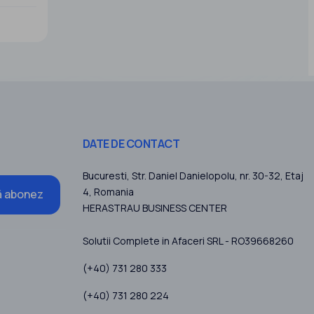
une
perienta
at
DATE DE CONTACT
Bucuresti
, Str. Daniel Danielopolu, nr. 30-32, Etaj
4,
Romania
 abonez
HERASTRAU BUSINESS CENTER
Solutii Complete in Afaceri SRL - RO39668260
(+40) 731 280 333
(+40) 731 280 224