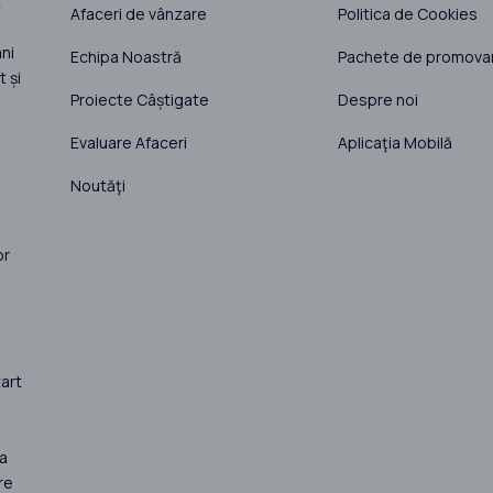
t
Afaceri de vânzare
Politica de Cookies
ni
Echipa Noastră
Pachete de promova
 și
Proiecte Câștigate
Despre noi
Evaluare Afaceri
Aplicaţia Mobilă
Noutăţi
or
art
la
re