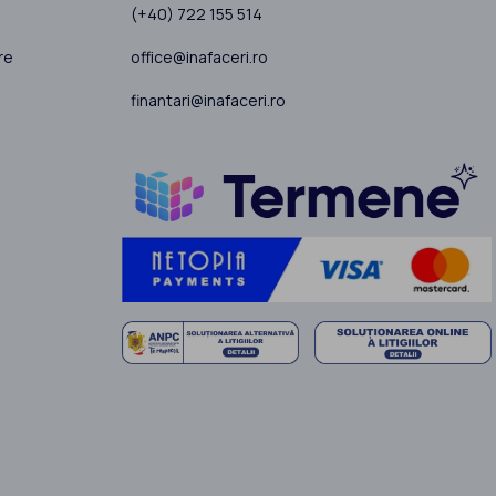
(+40) 722 155 514
office@inafaceri.ro
re
finantari@inafaceri.ro