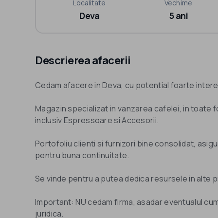
Localitate
Vechime
Deva
5 ani
Descrierea afacerii
Cedam afacere in Deva, cu potential foarte intere
Magazin specializat in vanzarea cafelei, in toate 
inclusiv Espressoare si Accesorii.
Portofoliu clienti si furnizori bine consolidat, asi
pentru buna continuitate.
Se vinde pentru a putea dedica resursele in alte 
Important: NU cedam firma, asadar eventualul cum
juridica.