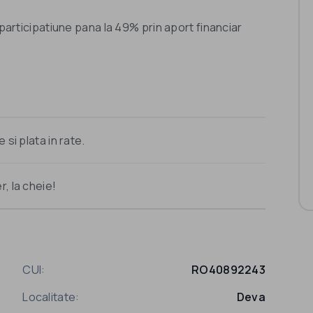
 participatiune pana la 49% prin aport financiar
si plata in rate.
, la cheie!
CUI:
RO40892243
Localitate:
Deva