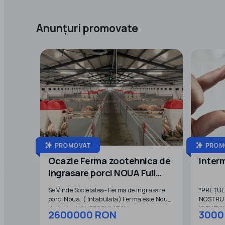
Anunțuri promovate
PROMOVAT
PROM
Ocazie Ferma zootehnica de
Inter
ingrasare porci NOUA Full
dotata
Se Vinde Societatea- Ferma de ingrasare
*PREȚUL
porci Noua. ( Intabulata) Ferma este Noua
NOSTRU 
,Autorizata! NEPOPULATA!
IDENTIF
2600000 RON
3000
SOCIETĂ