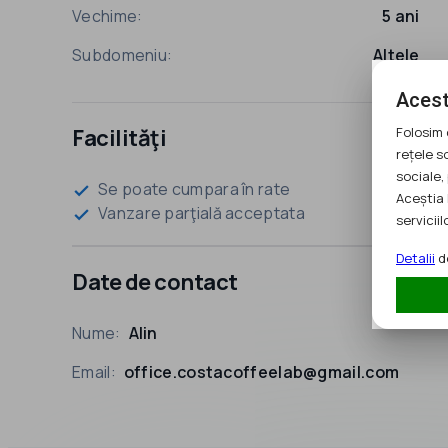
Vechime:
5 ani
Subdomeniu:
Altele
Acest
Folosim 
Facilităţi
rețele s
sociale, 
Se poate cumpara în rate
check
Aceștia 
Vanzare parţială acceptata
check
serviciilo
Detalii
de
Date de contact
Nume:
Alin
Email:
office.costacoffeelab@gmail.com