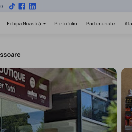
00
arrow_drop_down
Echipa Noastră
Portofoliu
Parteneriate
Afa
essoare