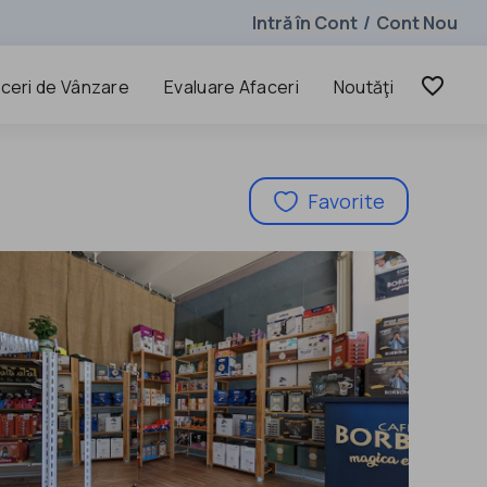
Intră în Cont
Cont Nou
/
favorite_border
ceri de Vânzare
Evaluare Afaceri
Noutăţi
Favorite