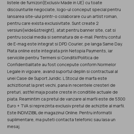
listele de furnizori(Exclusiv Made in UE) cu toate
discounturile negociate, logo-ul conceput special pentru
lansarea site-ului printr-o colaborare cu un artist roman,
pentru care exista exclusivitate. Sunt create 2
versiuni(wide&streight), atat pentru banner site, cat si
pentru social media si semnatura de e-mail. Pentru contul
de E-mag este integrat si DPD Courier, pe langa Same Day.
Plata online este integrata prin Netopia Payments, iar
serviciile pentru Termeni si Conditii/Politica de
Confidentialitate au fost concepute conform Normelor
Legale in vigoare, avand suportul deplin si contractual al
unei Case de Suport Juridic. L Stocul de marfa este
achizitionat la pret vechi, pana in recentele cresteri de
preturi, astfel maja poate creste in conditiile actuale de
piata. Reamintim ca pretul de vanzare al marfii este de 5300
Euro + TVA si reprezinta exclusiv pretul de achizitie al marfii.
Este INDIVIZIBIL de magazinul Online. Pentru informatii
suplimentare, ma puteti contacta telefonic sau lasa un
mesaj.