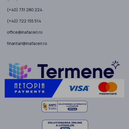
(+40) 731 280 224
(+40) 722 155 514
office@inafaceri.ro
finantari@inafaceri.ro