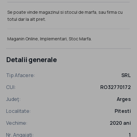
Se poate vinde magazinul si stocul de marfa, sau firma cu
totul dar la alt pret.
Maganin Online, Implementari, Stoc Marfa.
Detalii generale
Tip Afacere:
SRL
CUI:
RO32770172
Judeţ:
Arges
Localitate:
Pitesti
Vechime:
2020 ani
Nr. Angajati:
1