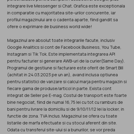
integrare live Messenger si Chat. Grafica este exceptionala
in comparatie cu majoritatea site-urilor concurente, iar
profilul magazinului are o cadenta aparte, fiind gandit sa
ofere o exprimare de business world wide!
Magazinul are absolut toate integrarile facute, inclusiv
Google Analitics si cont de Facebook Business, You Tube,
Instagram si Tik Tok. Este implementata integrarea API
pentru facturier si generare AWB-uri de la curier(Same Day).
Programul de gestiune si facturare este oferit de Smart Bill
(achitat in 24.03.2023 pe un an), avand inclusa optiunea
pentru statistici de vanzare si calcul marja pentru magazin si
fiecare gama de produse/articol in parte. Exista cont
integrat de Seller pe E-mag. Costul de transport este foarte
bine negociat, fiind de numai 16,75 lei cu tot cu ramburs de
bani pentru livrare la domiciliu si de 9/10/11/12 lei la locker, in
functie de zona. TVA Inclus. Magazinul se ofera cu toate
listarile de marfa efectuate si cu stocul aferent din site.
Odata cu transferul site-ului si a bunurilor, se vor preda