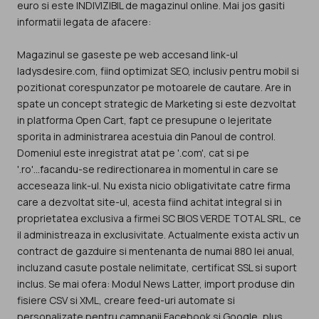
euro si este INDIVIZIBIL de magazinul online. Mai jos gasiti
informatii legata de afacere:
Magazinul se gaseste pe web accesand link-ul
ladysdesire.com, fiind optimizat SEO, inclusiv pentru mobil si
pozitionat corespunzator pe motoarele de cautare. Are in
spate un concept strategic de Marketing si este dezvoltat
in platforma Open Cart, fapt ce presupune o lejeritate
sporita in administrarea acestuia din Panoul de control.
Domeniul este inregistrat atat pe '.com', cat si pe
'.ro'...facandu-se redirectionarea in momentul in care se
acceseaza link-ul. Nu exista nicio obligativitate catre firma
care a dezvoltat site-ul, acesta fiind achitat integral si in
proprietatea exclusiva a firmei SC BIOS VERDE TOTAL SRL, ce
il administreaza in exclusivitate. Actualmente exista activ un
contract de gazduire si mentenanta de numai 880 lei anual,
incluzand casute postale nelimitate, certificat SSL si suport
inclus. Se mai ofera: Modul News Latter, import produse din
fisiere CSV si XML, creare feed-uri automate si
personalizate pentru campanii Facebook si Google, plus