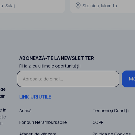
judeţul Ialomiţa, România.
u, Salaj
Stelnica, Ialomita
Investiţia este compusă din două p
A. Centrala electrică fotovoltaică şi
instalaţie de stoca
ABONEAZĂ-TE LA NEWSLETTER
Fii la zi cu ultimele oportunităţi!
Mă
 de
din
LINK-URI UTILE
e în
Acasă
Termeni şi Condiţii
ate
Fonduri Nerambursabile
GDPR
it
t
Afaceri de vânzare
Politica de Cookies