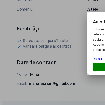
Domeniu:
Altele
Acest
Facilităţi
Folosim 
rețele s
sociale, 
Se poate cumpara în rate
check
Aceștia 
Vanzare parţială acceptata
check
serviciilo
Detalii
de
Date de contact
Nume:
Mihai
Email:
maior.adrian@gmail.com