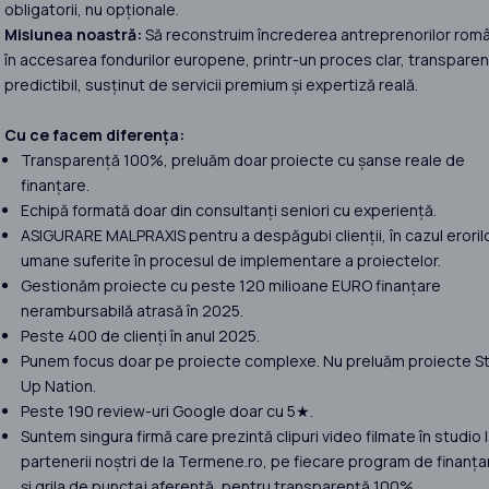
obligatorii, nu opționale.
Misiunea noastră:
Să reconstruim încrederea antreprenorilor româ
în accesarea fondurilor europene, printr-un proces clar, transparent
predictibil, susținut de servicii premium și expertiză reală.
Cu ce facem diferența:
Transparență 100%, preluăm doar proiecte cu șanse reale de
finanțare.
Echipă formată doar din consultanți seniori cu experiență.
ASIGURARE MALPRAXIS pentru a despăgubi clienții, în cazul eroril
umane suferite în procesul de implementare a proiectelor.
Gestionăm proiecte cu peste 120 milioane EURO finanțare
nerambursabilă atrasă în 2025.
Peste 400 de clienți în anul 2025.
Punem focus doar pe proiecte complexe. Nu preluăm proiecte St
Up Nation.
Peste 190 review-uri Google doar cu 5★.
Suntem singura firmă care prezintă clipuri video filmate în studio 
partenerii noștri de la Termene.ro, pe fiecare program de finanța
și grila de punctaj aferentă, pentru transparență 100%.