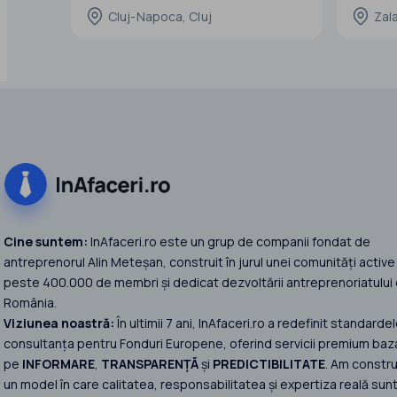
-racord la reteaua de medie tensiune
Cluj-Napoca, Cluj
Zala
-pozitionat langa sosea
-toate utilitatile
Caut partener sau investitor cu experienta
in domeniul energiei interesat sa
dezvoltam impreuna un proiect de stocare
a energiei electrice cu baterii,bazat
Cine suntem:
InAfaceri.ro este un grup de companii fondat de
antreprenorul Alin Meteșan, construit în jurul unei comunități active
peste 400.000 de membri și dedicat dezvoltării antreprenoriatului 
România.
Viziunea noastră:
În ultimii 7 ani, InAfaceri.ro a redefinit standardel
consultanța pentru Fonduri Europene, oferind servicii premium baz
pe
INFORMARE
,
TRANSPARENȚĂ
și
PREDICTIBILITATE
. Am constru
un model în care calitatea, responsabilitatea și expertiza reală sun