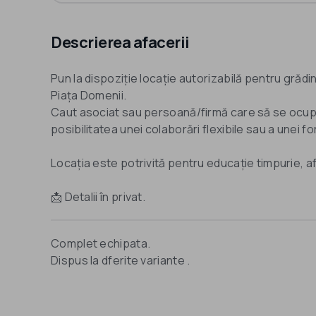
Descrierea afacerii
Pun la dispoziție locație autorizabilă pentru grădi
Piața Domenii.
Caut asociat sau persoană/firmă care să se ocu
posibilitatea unei colaborări flexibile sau a unei 
Locația este potrivită pentru educație timpurie, a
Complet echipata.
Dispus la dferite variante .