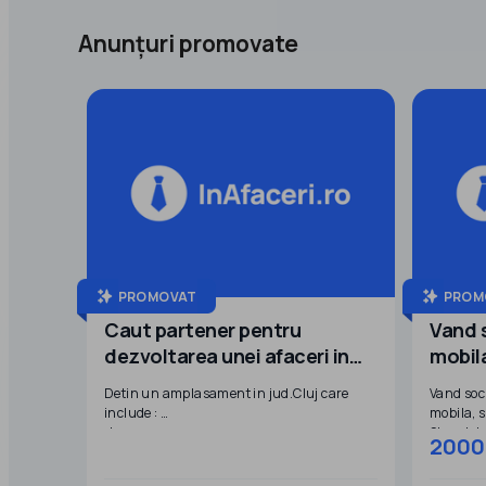
Anunțuri promovate
PROMOVAT
PROM
Caut partener pentru
Vand 
dezvoltarea unei afaceri in
mobil
domeniul stocarii energiei
Detin un amplasament in jud.Cluj care
Vand soc
electrice
include :
mobila, s
-teren
Stocul de
2000
-hala
pretul de
-post de transformare propriu