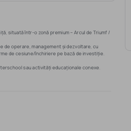
niță, situată într-o zonă premium – Arcul de Triumf /
pe de operare, management și dezvoltare, cu
forme de cesiune/închiriere pe bază de investiție.
fterschool sau activități educaționale conexe.