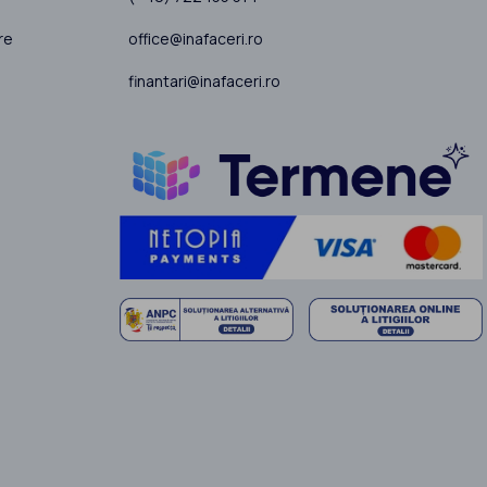
office@inafaceri.ro
re
finantari@inafaceri.ro