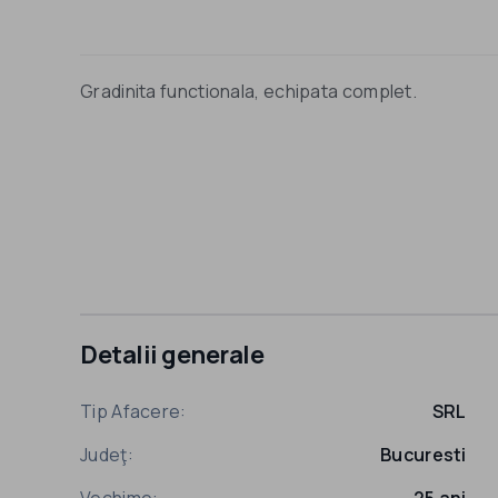
Gradinita functionala, echipata complet.
Detalii generale
Tip Afacere:
SRL
Judeţ:
Bucuresti
Vechime:
25 ani