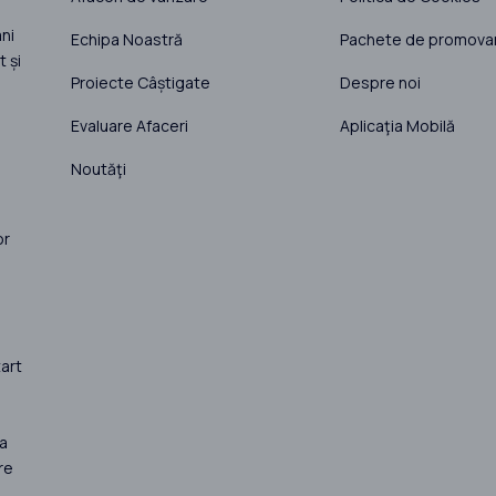
ni
Echipa Noastră
Pachete de promova
 și
Proiecte Câștigate
Despre noi
Evaluare Afaceri
Aplicaţia Mobilă
Noutăţi
or
art
la
re