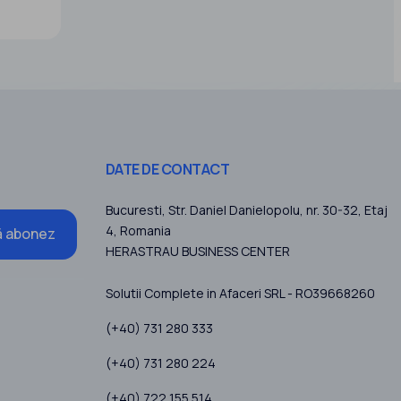
roiecte:
DATE DE CONTACT
Bucuresti
, Str. Daniel Danielopolu, nr. 30-32, Etaj
4,
Romania
 abonez
HERASTRAU BUSINESS CENTER
Solutii Complete in Afaceri SRL - RO39668260
(+40) 731 280 333
(+40) 731 280 224
(+40) 722 155 514