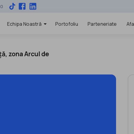
00
arrow_drop_down
Echipa Noastră
Portofoliu
Parteneriate
Afa
ță, zona Arcul de