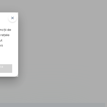
ncții de
 rețele
ul.
rii
za