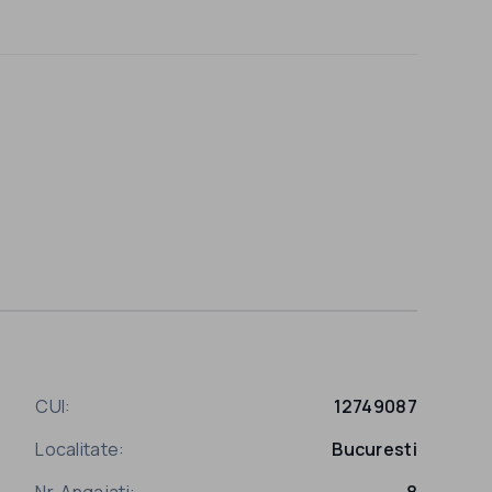
CUI:
12749087
Localitate:
Bucuresti
Nr. Angajati:
8