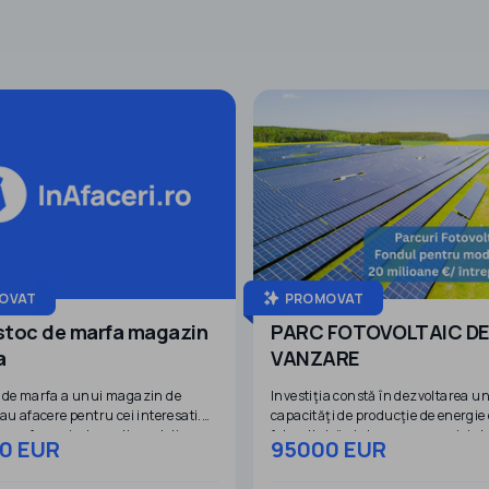
OVAT
PROMOVAT
stoc de marfa magazin
PARC FOTOVOLTAIC DE
a
VANZARE
 de marfa a unui magazin de
Investiţia constă în dezvoltarea u
au afacere pentru cei interesati.
capacităţi de producţie de energie 
 marfa se vinde cu discont din
fotovoltaică şi stocare a energiei el
0 EUR
95000 EUR
 achizitie.
o putere totală de aproximativ 45
fotovoltaic/40 MW(162,56 MWh) stocare ,