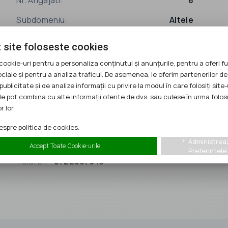
Subdomeniu:
Altele
 site foloseste cookies
cookie-uri pentru a personaliza conținutul și anunțurile, pentru a oferi fu
ociale și pentru a analiza traficul. De asemenea, le oferim partenerilor de
publicitate și de analize informații cu privire la modul în care folosiți site-
Ofera sprijin cumpărătorului
check
le pot combina cu alte informații oferite de dvs. sau culese în urma folosi
r lor.
spre politica de cookies.
Administrea
keyboard_arrow_right
Accept Toate Cookie-urile
Preferintele
Telefon:
0722967345