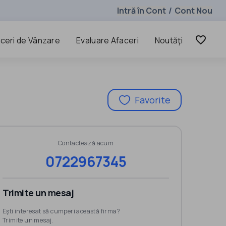
Intră în Cont
Cont Nou
/
favorite_border
ceri de Vânzare
Evaluare Afaceri
Noutăţi
Favorite
Contactează acum
0722967345
Trimite un mesaj
Eşti interesat să cumperi această firma?
Trimite un mesaj.