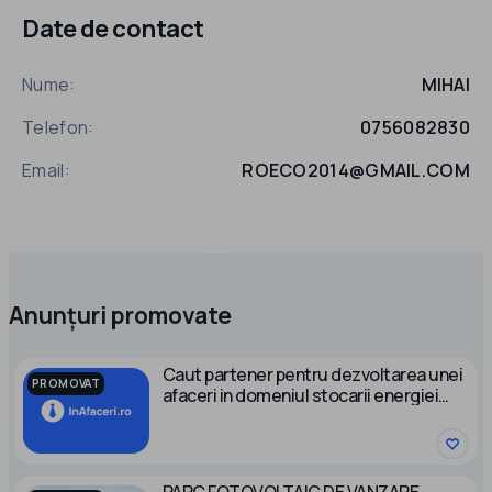
Date de contact
Nume:
MIHAI
Telefon:
0756082830
Email:
ROECO2014@GMAIL.COM
Anunțuri promovate
Caut partener pentru dezvoltarea unei
PROMOVAT
afaceri in domeniul stocarii energiei
electrice