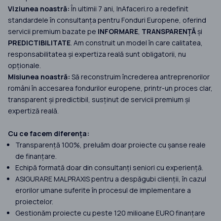
Viziunea noastră:
În ultimii 7 ani, InAfaceri.ro a redefinit
standardele în consultanța pentru Fonduri Europene, oferind
servicii premium bazate pe
INFORMARE
,
TRANSPARENȚĂ
și
PREDICTIBILITATE
. Am construit un model în care calitatea,
responsabilitatea și expertiza reală sunt obligatorii, nu
opționale.
Misiunea noastră:
Să reconstruim încrederea antreprenorilor
români în accesarea fondurilor europene, printr-un proces clar,
transparent și predictibil, susținut de servicii premium și
expertiză reală.
Cu ce facem diferența:
Transparență 100%, preluăm doar proiecte cu șanse reale
de finanțare.
Echipă formată doar din consultanți seniori cu experiență.
ASIGURARE MALPRAXIS pentru a despăgubi clienții, în cazul
erorilor umane suferite în procesul de implementare a
proiectelor.
Gestionăm proiecte cu peste 120 milioane EURO finanțare