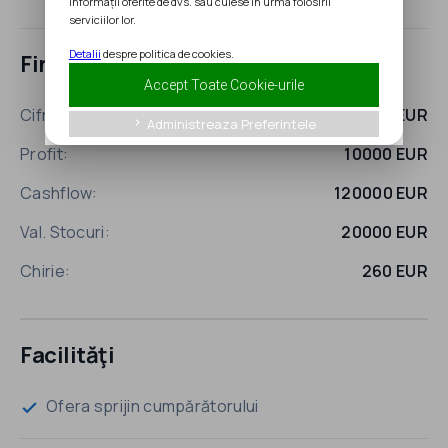
informații oferite de dvs. sau culese în urma folosirii
serviciilor lor.
Detalii
despre politica de cookies.
Financiar
Accept Toate Cookie-urile
Cifra de Afaceri:
80000 EUR
Administreaza Preferintele
keyboard_arrow_right
Profit:
10000 EUR
Cashflow:
120000 EUR
Val. Stocuri:
20000 EUR
Chirie:
260 EUR
Facilităţi
Ofera sprijin cumpărătorului
check