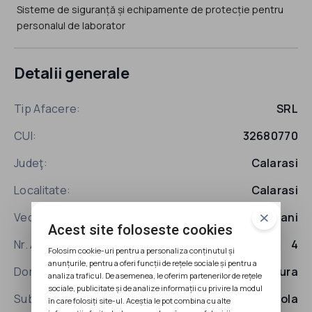
Sisteme de siguranță și echipamente de protecție pentru
personalul de laborator
Detalii generale
Tip Afacere:
SRL
CUI:
32680770
Judeţ:
Calarasi
Localitate:
Calarasi
Vechime:
2014 ani
Acest site foloseste cookies
Nr. Angajati:
4
Folosim cookie-uri pentru a personaliza conținutul și
anunțurile, pentru a oferi funcții de rețele sociale și pentru a
Domeniu:
Agricultura
analiza traficul. De asemenea, le oferim partenerilor de rețele
sociale, publicitate și de analize informații cu privire la modul
Subdomeniu:
Ferme Agricola
în care folosiți site-ul. Aceștia le pot combina cu alte