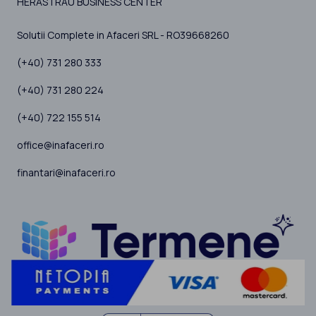
HERASTRAU BUSINESS CENTER
Solutii Complete in Afaceri SRL - RO39668260
(+40) 731 280 333
(+40) 731 280 224
(+40) 722 155 514
office@inafaceri.ro
finantari@inafaceri.ro