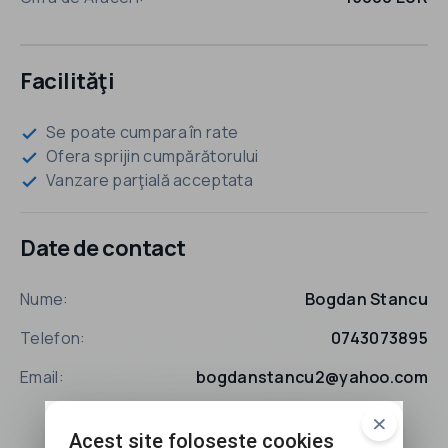
Facilităţi
Se poate cumpara în rate
check
Ofera sprijin cumpărătorului
check
Vanzare parţială acceptata
check
Date de contact
Nume:
Bogdan Stancu
Telefon:
0743073895
Email:
bogdanstancu2@yahoo.com
Acest site foloseste cookies