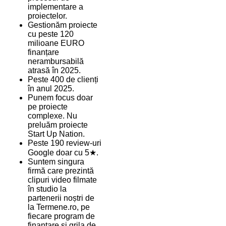
implementare a
proiectelor.
Gestionăm proiecte
cu peste 120
milioane EURO
finanțare
nerambursabilă
atrasă în 2025.
Peste 400 de clienți
în anul 2025.
Punem focus doar
pe proiecte
complexe. Nu
preluăm proiecte
Start Up Nation.
Peste 190 review-uri
Google doar cu 5★.
Suntem singura
firmă care prezintă
clipuri video filmate
în studio la
partenerii noștri de
la Termene.ro, pe
fiecare program de
finanțare și grila de