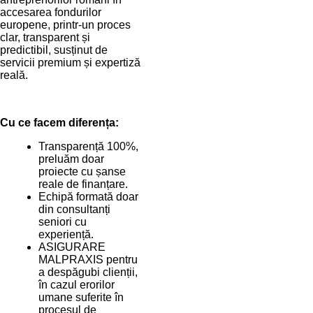
accesarea fondurilor
europene, printr-un proces
clar, transparent și
predictibil, susținut de
servicii premium și expertiză
reală.
Cu ce facem diferența:
Transparență 100%,
preluăm doar
proiecte cu șanse
reale de finanțare.
Echipă formată doar
din consultanți
seniori cu
experiență.
ASIGURARE
MALPRAXIS pentru
a despăgubi clienții,
în cazul erorilor
umane suferite în
procesul de