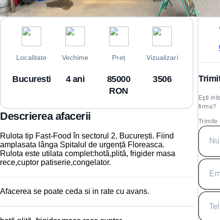
Localitate
Vechime
Preț
Vizualizari
Trimi
Bucuresti
4 ani
85000
3506
RON
Eşti in
firma?
Descrierea afacerii
Trimite
Rulota tip Fast-Food în sectorul 2, București. Fiind
amplasata lânga Spitalul de urgență Floreasca.
Rulota este utilata complet:hotă,plită, frigider masa
rece,cuptor patiserie,congelator.
Afacerea se poate ceda si in rate cu avans.