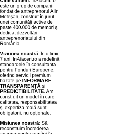
Cine suntem:
InAfaceri.ro
este un grup de companii
fondat de antreprenorul Alin
Meteșan, construit în jurul
unei comunități active de
peste 400.000 de membri și
dedicat dezvoltării
antreprenoriatului din
România.
Viziunea noastră:
În ultimii
7 ani, InAfaceri.ro a redefinit
standardele în consultanța
pentru Fonduri Europene,
oferind servicii premium
bazate pe
INFORMARE
,
TRANSPARENȚĂ
și
PREDICTIBILITATE
. Am
construit un model în care
calitatea, responsabilitatea
și expertiza reală sunt
obligatorii, nu opționale.
Misiunea noastră:
Să
reconstruim încrederea
antreprenorilor români în