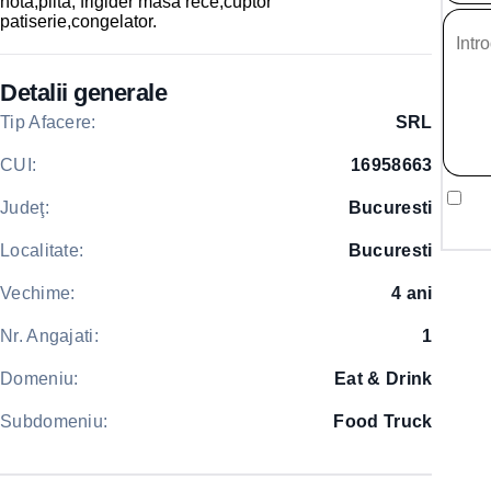
hotă,plită, frigider masa rece,cuptor
patiserie,congelator.
Detalii generale
Tip Afacere:
SRL
CUI:
16958663
Judeţ:
Bucuresti
Localitate:
Bucuresti
Vechime:
4 ani
Nr. Angajati:
1
Domeniu:
Eat & Drink
Subdomeniu:
Food Truck