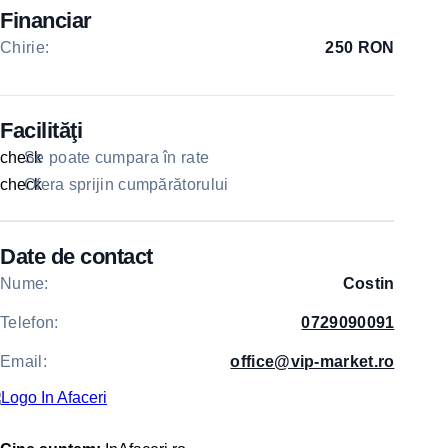
Financiar
Chirie:
250 RON
Facilităţi
check
Se poate cumpara în rate
check
Ofera sprijin cumpărătorului
Date de contact
Nume:
Costin
Telefon:
0729090091
Email:
office@vip-market.ro