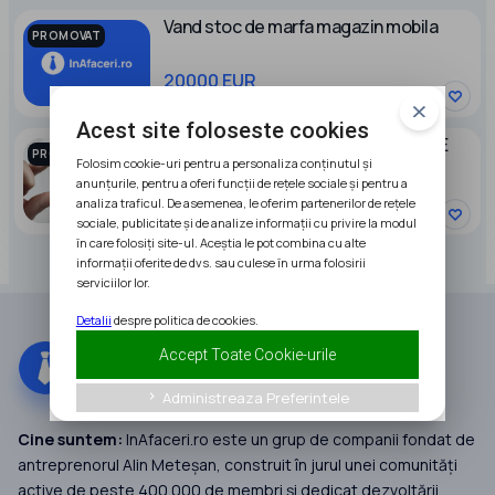
Vand stoc de marfa magazin mobila
PROMOVAT
20000 EUR
Acest site foloseste cookies
SRL DE VANZARE PENTRU ACCESARE
PROMOVAT
CREDIT SI FONDURI EUROPENE
Folosim cookie-uri pentru a personaliza conținutul și
anunțurile, pentru a oferi funcții de rețele sociale și pentru a
29500 EUR
analiza traficul. De asemenea, le oferim partenerilor de rețele
sociale, publicitate și de analize informații cu privire la modul
în care folosiți site-ul. Aceștia le pot combina cu alte
informații oferite de dvs. sau culese în urma folosirii
serviciilor lor.
Detalii
despre politica de cookies.
Accept Toate Cookie-urile
Administreaza Preferintele
keyboard_arrow_right
Cine suntem:
InAfaceri.ro este un grup de companii fondat de
antreprenorul Alin Meteșan, construit în jurul unei comunități
active de peste 400.000 de membri și dedicat dezvoltării