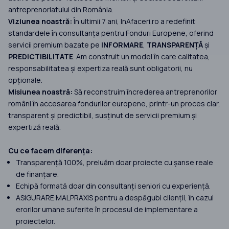
antreprenoriatului din România.
Viziunea noastră:
În ultimii 7 ani, InAfaceri.ro a redefinit
standardele în consultanța pentru Fonduri Europene, oferind
servicii premium bazate pe
INFORMARE
,
TRANSPARENȚĂ
și
PREDICTIBILITATE
. Am construit un model în care calitatea,
responsabilitatea și expertiza reală sunt obligatorii, nu
opționale.
Misiunea noastră:
Să reconstruim încrederea antreprenorilor
români în accesarea fondurilor europene, printr-un proces clar,
transparent și predictibil, susținut de servicii premium și
expertiză reală.
Cu ce facem diferența:
Transparență 100%, preluăm doar proiecte cu șanse reale
de finanțare.
Echipă formată doar din consultanți seniori cu experiență.
ASIGURARE MALPRAXIS pentru a despăgubi clienții, în cazul
erorilor umane suferite în procesul de implementare a
proiectelor.