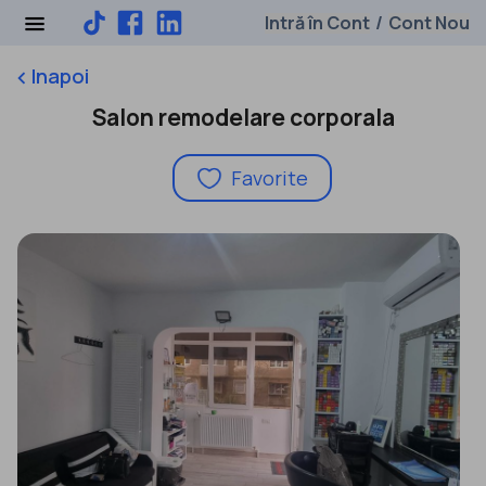
Intră în Cont
Cont Nou
/
Inapoi
keyboard_arrow_left
Salon remodelare corporala
Favorite