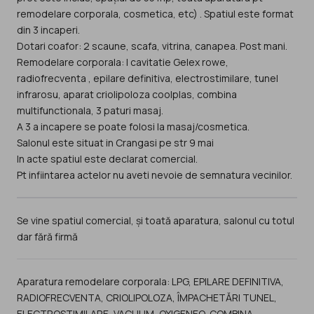
remodelare corporala, cosmetica, etc) . Spatiul este format
din 3 incaperi.
Dotari coafor: 2 scaune, scafa, vitrina, canapea. Post mani.
Remodelare corporala: l cavitatie Gelex rowe,
radiofrecventa , epilare definitiva, electrostimilare, tunel
infrarosu, aparat criolipoloza coolplas, combina
multifunctionala, 3 paturi masaj.
A 3 a incapere se poate folosi la masaj/cosmetica.
Salonul este situat in Crangasi pe str 9 mai
In acte spatiul este declarat comercial.
Pt infiintarea actelor nu aveti nevoie de semnatura vecinilor.
Se vine spatiul comercial, și toată aparatura, salonul cu totul
dar fără firmă
Aparatura remodelare corporala: LPG, EPILARE DEFINITIVA,
RADIOFRECVENTA, CRIOLIPOLOZA, ÎMPACHETĂRI TUNEL,
ELECTROSTIMILARE, VACUUM, OXIGENEO, COMBINA