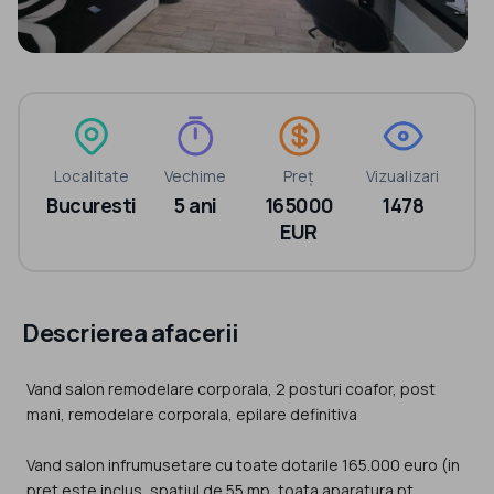
Localitate
Vechime
Preț
Vizualizari
Bucuresti
5 ani
165000
1478
EUR
Descrierea afacerii
Vand salon remodelare corporala, 2 posturi coafor, post
mani, remodelare corporala, epilare definitiva
Vand salon infrumusetare cu toate dotarile 165.000 euro (in
pret este inclus, spațiul de 55 mp, toata aparatura pt