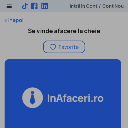
Intră în Cont
Cont Nou
/
Inapoi
keyboard_arrow_left
Se vinde afacere la cheie
Favorite