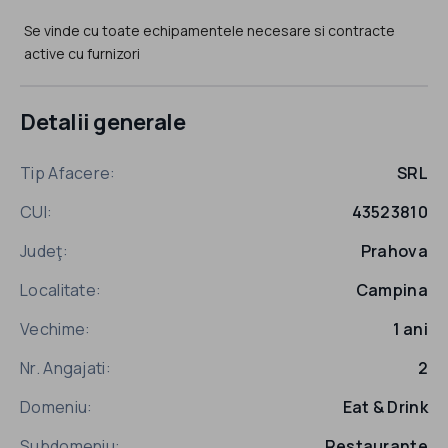
Se vinde cu toate echipamentele necesare si contracte
active cu furnizori
Detalii generale
Tip Afacere:
SRL
CUI:
43523810
Judeţ:
Prahova
Localitate:
Campina
Vechime:
1 ani
Nr. Angajati:
2
Domeniu:
Eat & Drink
Subdomeniu:
Restaurante