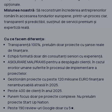
opționale.
Misiunea noastră:
Să reconstruim încrederea antreprenorilor
români în accesarea fondurilor europene, printr-un proces clar,
transparent și predictibil, susținut de servicii premium și
expertiză reală.
Cu ce facem diferența:
Transparență 100%, preluăm doar proiecte cu șanse reale
de finanțare.
Echipă formată doar din consultanți seniori cu experiență.
ASIGURARE MALPRAXIS pentru a despăgubi clienții, în cazul
erorilor umane suferite în procesul de implementare a
proiectelor.
Gestionăm proiecte cu peste 120 milioane EURO finanțare
nerambursabilă atrasă în 2025.
Peste 400 de clienți în anul 2025.
Punem focus doar pe proiecte complexe. Nu preluăm
proiecte Start Up Nation.
Peste 190 review-uri Google doar cu 5★.