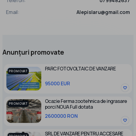
Telefon:
0799482637
Email:
Alepislaru@gmail.com
Anunțuri promovate
PARC FOTOVOLTAIC DE VANZARE
PROMOVAT
95000 EUR
Ocazie Ferma zootehnica de ingrasare
PROMOVAT
porci NOUA Full dotata
2600000 RON
SRL DE VANZARE PENTRU ACCESARE
PROMOVAT