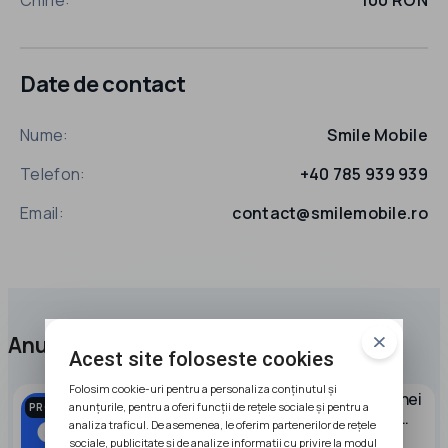
Chirie:
100 RON
Date de contact
Nume:
Smile Mobile
Telefon:
+40 785 939 939
Email:
contact@smilemobile.ro
Anunțuri promovate
Acest site foloseste cookies
Folosim cookie-uri pentru a personaliza conținutul și
Caut partener pentru dezvoltarea unei
anunțurile, pentru a oferi funcții de rețele sociale și pentru a
PROMOVAT
afaceri in domeniul stocarii energiei
analiza traficul. De asemenea, le oferim partenerilor de rețele
electrice
sociale, publicitate și de analize informații cu privire la modul