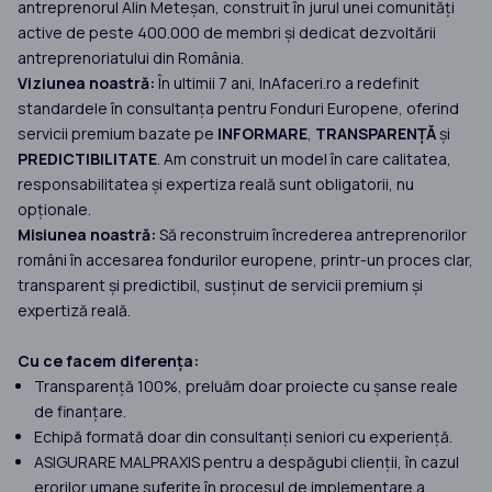
antreprenorul Alin Meteșan, construit în jurul unei comunități
active de peste 400.000 de membri și dedicat dezvoltării
antreprenoriatului din România.
Viziunea noastră:
În ultimii 7 ani, InAfaceri.ro a redefinit
standardele în consultanța pentru Fonduri Europene, oferind
servicii premium bazate pe
INFORMARE
,
TRANSPARENȚĂ
și
PREDICTIBILITATE
. Am construit un model în care calitatea,
responsabilitatea și expertiza reală sunt obligatorii, nu
opționale.
Misiunea noastră:
Să reconstruim încrederea antreprenorilor
români în accesarea fondurilor europene, printr-un proces clar,
transparent și predictibil, susținut de servicii premium și
expertiză reală.
Cu ce facem diferența:
Transparență 100%, preluăm doar proiecte cu șanse reale
de finanțare.
Echipă formată doar din consultanți seniori cu experiență.
ASIGURARE MALPRAXIS pentru a despăgubi clienții, în cazul
erorilor umane suferite în procesul de implementare a