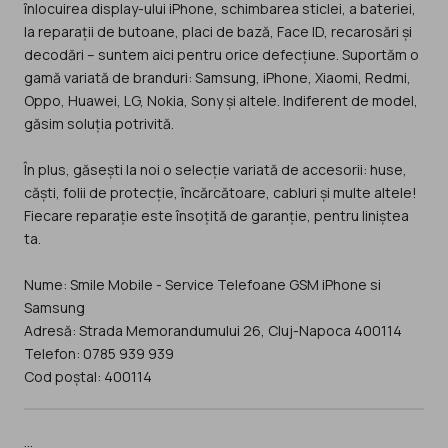
înlocuirea display-ului iPhone, schimbarea sticlei, a bateriei,
la reparații de butoane, placi de bază, Face ID, recarosări și
decodări – suntem aici pentru orice defecțiune. Suportăm o
gamă variată de branduri: Samsung, iPhone, Xiaomi, Redmi,
Oppo, Huawei, LG, Nokia, Sony și altele. Indiferent de model,
găsim soluția potrivită.
În plus, găsești la noi o selecție variată de accesorii: huse,
căști, folii de protecție, încărcătoare, cabluri și multe altele!
Fiecare reparație este însoțită de garanție, pentru liniștea
ta.
Nume: Smile Mobile - Service Telefoane GSM iPhone si
Samsung
Adresă: Strada Memorandumului 26, Cluj-Napoca 400114
Telefon: 0785 939 939
Cod poștal: 400114
...