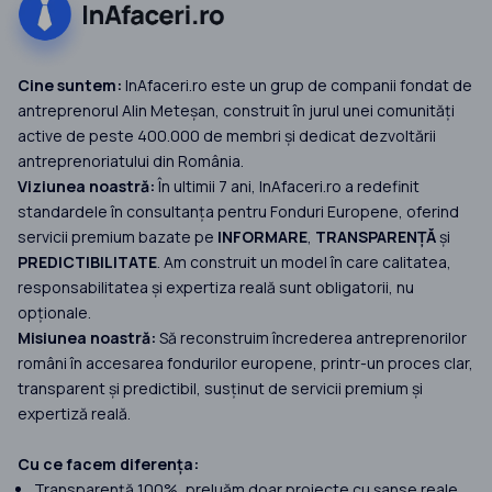
Cine suntem:
InAfaceri.ro este un grup de companii fondat de
antreprenorul Alin Meteșan, construit în jurul unei comunități
active de peste 400.000 de membri și dedicat dezvoltării
antreprenoriatului din România.
Viziunea noastră:
În ultimii 7 ani, InAfaceri.ro a redefinit
standardele în consultanța pentru Fonduri Europene, oferind
servicii premium bazate pe
INFORMARE
,
TRANSPARENȚĂ
și
PREDICTIBILITATE
. Am construit un model în care calitatea,
responsabilitatea și expertiza reală sunt obligatorii, nu
opționale.
Misiunea noastră:
Să reconstruim încrederea antreprenorilor
români în accesarea fondurilor europene, printr-un proces clar,
transparent și predictibil, susținut de servicii premium și
expertiză reală.
Cu ce facem diferența:
Transparență 100%, preluăm doar proiecte cu șanse reale