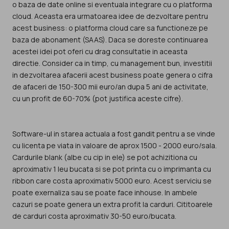
o baza de date online si eventuala integrare cu o platforma
cloud. Aceasta era urmatoarea idee de dezvoltare pentru
acest business: o platforma cloud care sa functioneze pe
baza de abonament (SAAS). Daca se doreste continuarea
acestei idei pot oferi cu drag consultatie in aceasta
directie. Consider ca in timp, cu management bun, investitii
in dezvoltarea afacerii acest business poate genera o cifra
de afaceri de 150-300 mii euro/an dupa 5 ani de activitate,
cu un profit de 60-70% (pot justifica aceste cifre).
Software-ul in starea actuala a fost gandit pentru a se vinde
cu licenta pe viata in valoare de aprox 1500 - 2000 euro/sala.
Cardurile blank (albe cu cip in ele) se pot achizitiona cu
aproximativ 1 leu bucata si se pot printa cu o imprimanta cu
ribbon care costa aproximativ 5000 euro. Acest serviciu se
poate exernaliza sau se poate face inhouse. In ambele
cazuri se poate genera un extra profit la carduri. Cititoarele
de carduri costa aproximativ 30-50 euro/bucata.