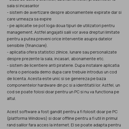
sala si incasarilor
- sistem de avertizare despre abonamentele expirate dar si
care urmeaza sa expire
- pe aplicatie se pot loga doua tipuri de utilizatori pentru
management. Astfel angajatii salii vor avea drepturi limitate
pentru a putea preveni orice interventie asupra datelor
sensibile (financiare).
- aplicatia ofera statistici zilnice, lunare sau personalizate
despre prezente la sala, incasari, abonamente etc.
- sistem de licentiere anti piraterie. Dupa instalare aplicatia
ofera o perioada demo dupa care trebuie introdus un cod
de licenta. Acesta este unic si se genereza pe baza
componentelor hardware din pc si a identitatii lor. Astfel, un
cod se poate folosi doar pentru un PC si nu va functiona pe
altul.
Acest software a fost gandit pentru a fi folosit doar pe PC
(platforma Windows) si doar offline pentru a fi util in primul
rand salilor fara acces la internet. El se poate adapta pentru