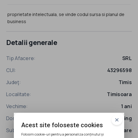
proprietate intelectuala, se vinde codul sursa si planul de
business
Detalii generale
Tip Afacere:
SRL
CUI:
43296598
Judeţ:
Timis
Localitate:
Timisoara
Vechime:
1 ani
Domeniu:
IT & Marketing
Acest site foloseste cookies
Subdomeniu:
Dezvoltare Aplicatii Software
Folosim cookie-uri pentru a personaliza conținutul și