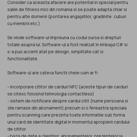
Consider ca aceasta afacere are potential in special pentru
salile de fitness mici din romania si se poate adapta chiar si
pentru alte domenii (pontarea angajatilor, gradinite, cuburi
cu membrii etc.)
Se vinde software-ul impreuna cu codul sursa si drepturi
totale asupra lui. Software-ul a fost realizat in limbajul C# si
s-a pus accent atat pe design, simplitate cat si
functionalitate.
Software-ul are cateva functii cheie cum ar fi:
- incorporare cititor de carduri NFC (aceste tipuri de carduri
se citesc folosind tehnologia contactless)
- sistem de notificare despre cardul citit (nume persoana si
zile ramase din abonament) precum si o fereastra speciala
pentru scanning care prezinta toate informatile sub forma
unui card de identitate digital in momentul apropierii cardului
de cititor.
- baza de date a clientilor, abonamentelor, prezentelor la