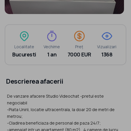
Localitate
Vechime
Preț
Vizualizari
Bucuresti
1 an
7000 EUR
1368
Descrierea afacerii
De vanzare afacere Studio Videochat -pretul este
negociabil
-Piata Unirii, locatie ultracentrala, la doar 20 de metri de
metrou;
-Cladirea beneficiaza de personal de paza 24/7;
-amenajat intr un apartament (80 m2) , 4 camere de lucru