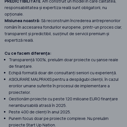
PREDICTIBILITATE
. Am construit un model în care calitatea,
responsabilitatea și expertiza reală sunt obligatorii, nu
opționale.
Misiunea noastră:
Să reconstruim încrederea antreprenorilor
români în accesarea fondurilor europene, printr-un proces clar,
transparent și predictibil, susținut de servicii premium și
expertiză reală.
Cu ce facem diferența:
Transparență 100%, preluăm doar proiecte cu șanse reale
de finanțare.
Echipă formată doar din consultanți seniori cu experiență.
ASIGURARE MALPRAXIS pentru a despăgubi clienții, în cazul
erorilor umane suferite în procesul de implementare a
proiectelor.
Gestionăm proiecte cu peste 120 milioane EURO finanțare
nerambursabilă atrasă în 2025.
Peste 400 de clienți în anul 2025.
Punem focus doar pe proiecte complexe. Nu preluăm
proiecte Start Up Nation.