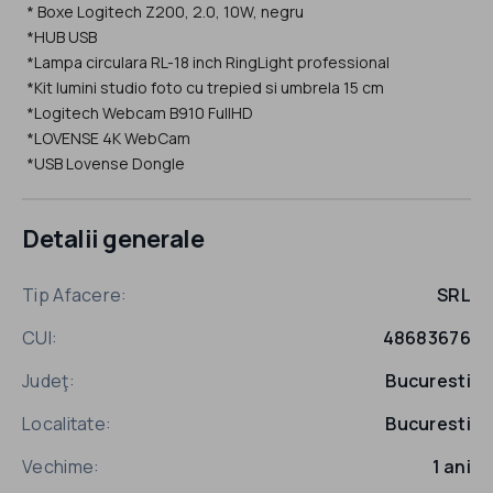
* Boxe Logitech Z200, 2.0, 10W, negru
*HUB USB
*Lampa circulara RL-18 inch RingLight professional
*Kit lumini studio foto cu trepied si umbrela 15 cm
*Logitech Webcam B910 FullHD
*LOVENSE 4K WebCam
*USB Lovense Dongle
Detalii generale
Tip Afacere:
SRL
CUI:
48683676
Judeţ:
Bucuresti
Localitate:
Bucuresti
Vechime:
1 ani