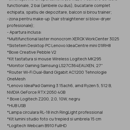
functionale, 2 bai (ambele cu dus), bucatarie complet
echipata, spatiu de depozitare, balcon si birou trainer;
-zona pentru make-up (hair straightener si blow-dryer
profesionale);
- Apartura inclusa:
*Multifunctional laster monocrom XEROX WorkCenter 3025
*Sistetem Desktop PC Lenovo IdeaCentre mini 01IRH8
*Boxe Creative Pebble V2
*Kit tastatura si mouse Wireless Logitech MK295
*Monitor Gaming Samsung LS27C364EAUXEN, 27''
*Router Wi-Fi Dual-Band Gigabit AC1200 Tehnologie
OneMesh
*Lenovo IdeaPad Gaming 3 15ach6, amd Ryzen 5, 512 B,
NVIDIA GeForce RTX 2050 4GB
* Boxe Logitech Z200, 2.0, 10W, negru
*HUB USB
*Lampa circulara RL-18 inch RingLight professional
*Kit lumini studio foto cu trepied si umbrela 15 cm
*Logitech Webcam B910 FullHD