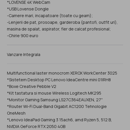
*LOVENSE 4K WebCam
*USB Lovense Dongle
-Camere mari, incapatoare (toate cu geam);
-Lenjerii de pat, prosoape, garderoba (pantofi, outfit uri),
masina de spalat, aspirator, fier de calcat profesional;
-Chirie 900 euro
Vanzare Integrala
Multifunctional laster monocrom XEROX WorkCenter 3025
*Sistetem Desktop PC Lenovo IdeaCentre mini 01IRH8
*Boxe Creative Pebble V2
*Kit tastatura si mouse Wireless Logitech MK295
*Monitor Gaming Samsung LS27C364EAUXEN, 27''
*Router Wi-Fi Dual-Band Gigabit AC1200 Tehnologie
OneMesh
*Lenovo IdeaPad Gaming 3 15ach6, amd Ryzen 5, 512 B,
NVIDIA GeForce RTX 2050 4GB