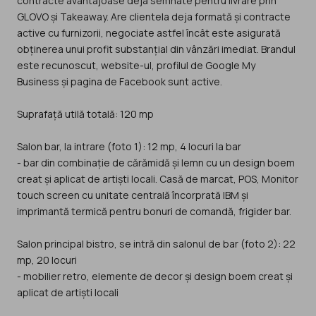
contracte avantajoase deja semnate pentru livrare prin
GLOVO și Takeaway. Are clientela deja formată și contracte
active cu furnizorii, negociate astfel încât este asigurată
obținerea unui profit substanțial din vânzări imediat. Brandul
este recunoscut, website-ul, profilul de Google My
Business și pagina de Facebook sunt active.
Suprafață utilă totală: 120 mp
Salon bar, la intrare (foto 1): 12 mp, 4 locuri la bar
- bar din combinație de cărămidă și lemn cu un design boem
creat și aplicat de artiști locali. Casă de marcat, POS, Monitor
touch screen cu unitate centrală încorprată IBM și
imprimantă termică pentru bonuri de comandă, frigider bar.
Salon principal bistro, se intră din salonul de bar (foto 2): 22
mp, 20 locuri
- mobilier retro, elemente de decor și design boem creat și
aplicat de artiști locali