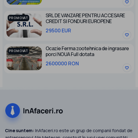
SRL DE VANZARE PENTRU ACCESARE
PROMOVAT
CREDIT SI FONDURI EUROPENE
29500 EUR
Ocazie Ferma zootehnica de ingrasare
PROMOVAT
porci NOUA Full dotata
2600000 RON
Cine suntem:
InAfaceri.ro este un grup de companii fondat de
antreprenorul Alin Meteșan, construit în jurul unei comunități