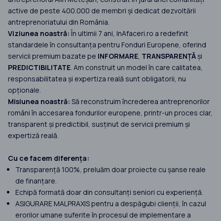
active de peste 400.000 de membri și dedicat dezvoltării
antreprenoriatului din România.
Viziunea noastră:
În ultimii 7 ani, InAfaceri.ro a redefinit
standardele în consultanța pentru Fonduri Europene, oferind
servicii premium bazate pe
INFORMARE
,
TRANSPARENȚĂ
și
PREDICTIBILITATE
. Am construit un model în care calitatea,
responsabilitatea și expertiza reală sunt obligatorii, nu
opționale.
Misiunea noastră:
Să reconstruim încrederea antreprenorilor
români în accesarea fondurilor europene, printr-un proces clar,
transparent și predictibil, susținut de servicii premium și
expertiză reală.
Cu ce facem diferența:
Transparență 100%, preluăm doar proiecte cu șanse reale
de finanțare.
Echipă formată doar din consultanți seniori cu experiență.
ASIGURARE MALPRAXIS pentru a despăgubi clienții, în cazul
erorilor umane suferite în procesul de implementare a