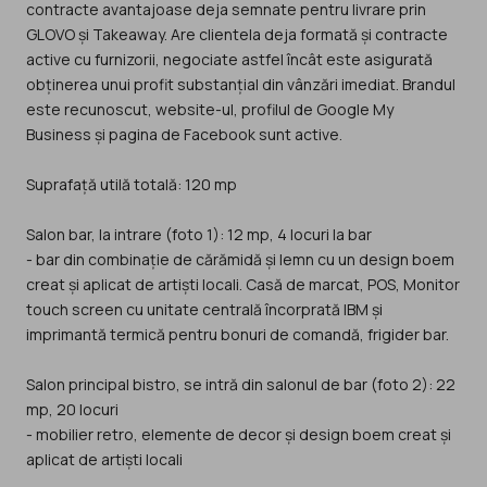
contracte avantajoase deja semnate pentru livrare prin
GLOVO și Takeaway. Are clientela deja formată și contracte
active cu furnizorii, negociate astfel încât este asigurată
obținerea unui profit substanțial din vânzări imediat. Brandul
este recunoscut, website-ul, profilul de Google My
Business și pagina de Facebook sunt active.
Suprafață utilă totală: 120 mp
Salon bar, la intrare (foto 1): 12 mp, 4 locuri la bar
- bar din combinație de cărămidă și lemn cu un design boem
creat și aplicat de artiști locali. Casă de marcat, POS, Monitor
touch screen cu unitate centrală încorprată IBM și
imprimantă termică pentru bonuri de comandă, frigider bar.
Salon principal bistro, se intră din salonul de bar (foto 2): 22
mp, 20 locuri
- mobilier retro, elemente de decor și design boem creat și
aplicat de artiști locali