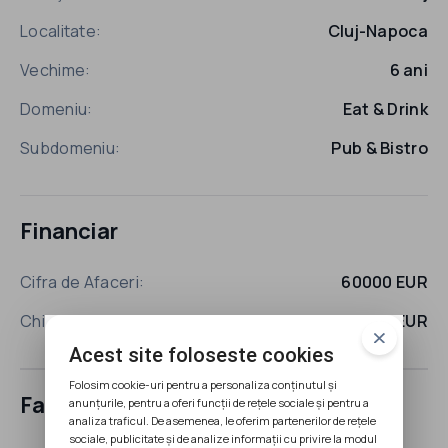
Localitate:
Cluj-Napoca
Vechime:
6 ani
Domeniu:
Eat & Drink
Subdomeniu:
Pub & Bistro
Financiar
Cifra de Afaceri:
60000 EUR
Chirie:
850 EUR
Acest site foloseste cookies
Folosim cookie-uri pentru a personaliza conținutul și
Facilităţi
anunțurile, pentru a oferi funcții de rețele sociale și pentru a
analiza traficul. De asemenea, le oferim partenerilor de rețele
sociale, publicitate și de analize informații cu privire la modul