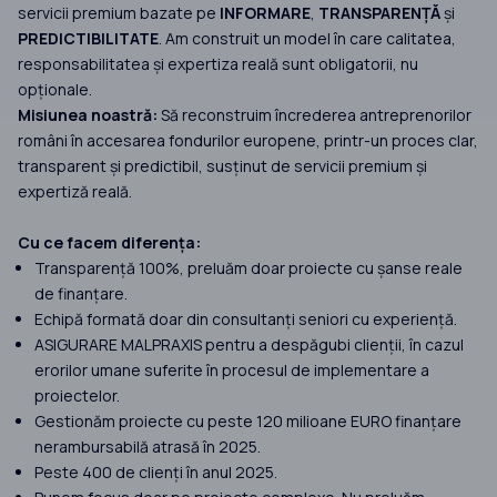
servicii premium bazate pe
INFORMARE
,
TRANSPARENȚĂ
și
PREDICTIBILITATE
. Am construit un model în care calitatea,
responsabilitatea și expertiza reală sunt obligatorii, nu
opționale.
Misiunea noastră:
Să reconstruim încrederea antreprenorilor
români în accesarea fondurilor europene, printr-un proces clar,
transparent și predictibil, susținut de servicii premium și
expertiză reală.
Cu ce facem diferența:
Transparență 100%, preluăm doar proiecte cu șanse reale
de finanțare.
Echipă formată doar din consultanți seniori cu experiență.
ASIGURARE MALPRAXIS pentru a despăgubi clienții, în cazul
erorilor umane suferite în procesul de implementare a
proiectelor.
Gestionăm proiecte cu peste 120 milioane EURO finanțare
nerambursabilă atrasă în 2025.
Peste 400 de clienți în anul 2025.