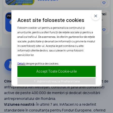
Caut partener pentru dezvoltarea unei
PROMOVAT
afaceri in domeniul stocarii energiei
Acest site foloseste cookies
electrice
Folosim cookie-uri pentru a personaliza conținutul și
anunțurile, pentru a oferi funcții de rețele sociale și pentru a
analiza traficul. De asemenea, le oferim partenerilor de rețele
sociale, publicitate și de analize informații cu privire la modul
în care folosiți site-ul. Aceștia le pot combina cu alte
informații oferite de dvs. sau culese în urma folosirii
serviciilor lor.
Detalii
despre politica de cookies.
Accept Toate Cookie-urile
Cine suntem:
InAfaceri.ro este un grup de companii fondat de
Administreaza Preferintele
keyboard_arrow_right
antreprenorul Alin Meteșan, construit în jurul unei comunități
active de peste 400.000 de membri și dedicat dezvoltării
antreprenoriatului din România.
Viziunea noastră:
În ultimii 7 ani, InAfaceri.ro a redefinit
standardele în consultanța pentru Fonduri Europene, oferind