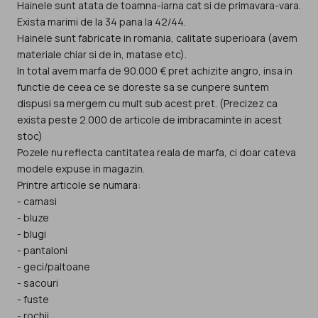
Hainele sunt atata de toamna-iarna cat si de primavara-vara.
Exista marimi de la 34 pana la 42/44.
Hainele sunt fabricate in romania, calitate superioara (avem
materiale chiar si de in, matase etc).
In total avem marfa de 90.000 € pret achizite angro, insa in
functie de ceea ce se doreste sa se cunpere suntem
dispusi sa mergem cu mult sub acest pret. (Precizez ca
exista peste 2.000 de articole de imbracaminte in acest
stoc)
Pozele nu reflecta cantitatea reala de marfa, ci doar cateva
modele expuse in magazin.
Printre articole se numara:
- camasi
- bluze
- blugi
- pantaloni
- geci/paltoane
- sacouri
- fuste
- rochii