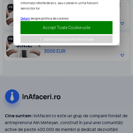
informații oferite de dvs. sau culese în urma folosirii
SRL DE VANZARE PENTRU ACCESARE
PROMOVAT
serviciilor lor.
CREDIT SI FONDURI EUROPENE
Detalii
despre politica de cookies.
29500 EUR
Accept Toate Cookie-urile
Intermediem SRL-uri
Administreaza Preferintele
keyboard_arrow_right
PROMOVAT
3000 EUR
Cine suntem:
InAfaceri.ro este un grup de companii fondat de
antreprenorul Alin Meteșan, construit în jurul unei comunități
active de peste 400.000 de membri și dedicat dezvoltării