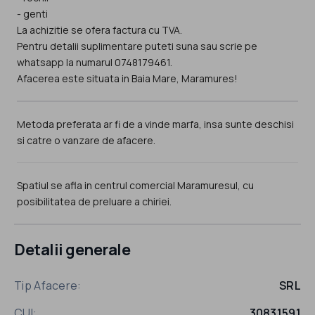
- genti
La achizitie se ofera factura cu TVA.
Pentru detalii suplimentare puteti suna sau scrie pe
whatsapp la numarul 0748179461.
Afacerea este situata in Baia Mare, Maramures!
Metoda preferata ar fi de a vinde marfa, insa sunte deschisi
si catre o vanzare de afacere.
Spatiul se afla in centrul comercial Maramuresul, cu
posibilitatea de preluare a chiriei.
Detalii generale
Tip Afacere:
SRL
CUI:
30831591