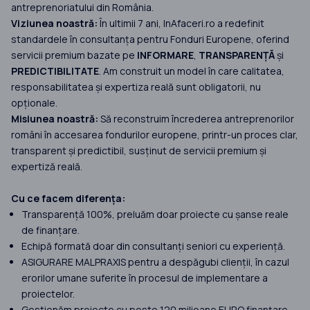
antreprenoriatului din România.
Viziunea noastră:
În ultimii 7 ani, InAfaceri.ro a redefinit
standardele în consultanța pentru Fonduri Europene, oferind
servicii premium bazate pe
INFORMARE
,
TRANSPARENȚĂ
și
PREDICTIBILITATE
. Am construit un model în care calitatea,
responsabilitatea și expertiza reală sunt obligatorii, nu
opționale.
Misiunea noastră:
Să reconstruim încrederea antreprenorilor
români în accesarea fondurilor europene, printr-un proces clar,
transparent și predictibil, susținut de servicii premium și
expertiză reală.
Cu ce facem diferența:
Transparență 100%, preluăm doar proiecte cu șanse reale
de finanțare.
Echipă formată doar din consultanți seniori cu experiență.
ASIGURARE MALPRAXIS pentru a despăgubi clienții, în cazul
erorilor umane suferite în procesul de implementare a
proiectelor.
Gestionăm proiecte cu peste 120 milioane EURO finanțare