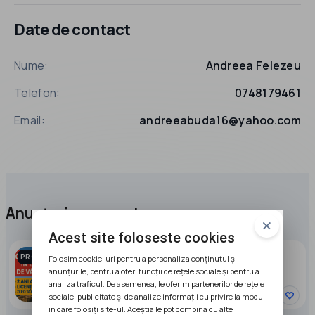
Date de contact
Nume:
Andreea Felezeu
Telefon:
0748179461
Email:
andreeabuda16@yahoo.com
Anunțuri promovate
Acest site foloseste cookies
Companie in DUBAI de vanzare
PROMOVAT
Folosim cookie-uri pentru a personaliza conținutul și
anunțurile, pentru a oferi funcții de rețele sociale și pentru a
9900 EUR
analiza traficul. De asemenea, le oferim partenerilor de rețele
sociale, publicitate și de analize informații cu privire la modul
în care folosiți site-ul. Aceștia le pot combina cu alte