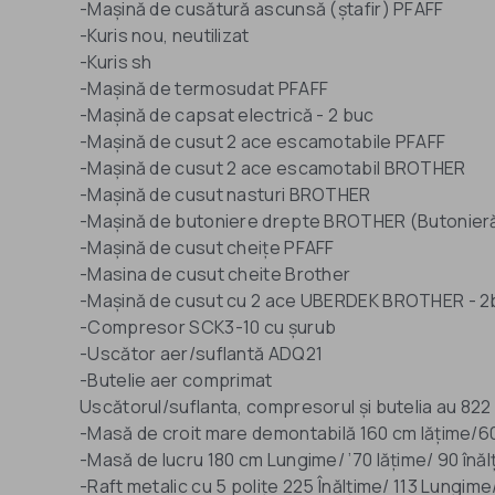
-Mașină de cusătură ascunsă (ștafir) PFAFF
-Kuris nou, neutilizat
-Kuris sh
-Mașină de termosudat PFAFF
-Mașină de capsat electrică - 2 buc
-Mașină de cusut 2 ace escamotabile PFAFF
-Mașină de cusut 2 ace escamotabil BROTHER
-Mașină de cusut nasturi BROTHER
-Mașină de butoniere drepte BROTHER (Butonier
-Mașină de cusut cheițe PFAFF
-Masina de cusut cheite Brother
-Mașină de cusut cu 2 ace UBERDEK BROTHER - 2
-Compresor SCK3-10 cu șurub
-Uscător aer/suflantă ADQ21
-Butelie aer comprimat
Uscătorul/suflanta, compresorul și butelia au 822 
-Masă de croit mare demontabilă 160 cm lățime/6
-Masă de lucru 180 cm Lungime/ ’70 lățime/ 90 înăl
-Raft metalic cu 5 polițe 225 Înălțime/ 113 Lungime