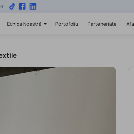
00
arrow_drop_down
Echipa Noastră
Portofoliu
Parteneriate
Afa
extile