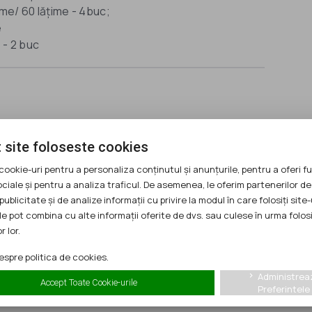
ime/ 60 lățime - 4buc;
e
 - 2 buc
CUI:
10507460
 site foloseste cookies
Localitate:
Ramnicu Valcea
cookie-uri pentru a personaliza conținutul și anunțurile, pentru a oferi fu
Nr. Angajati:
1
ociale și pentru a analiza traficul. De asemenea, le oferim partenerilor de
publicitate și de analize informații cu privire la modul în care folosiți site-
Subdomeniu:
Confectii Textile
le pot combina cu alte informații oferite de dvs. sau culese în urma folosi
r lor.
spre politica de cookies.
Administrea
keyboard_arrow_right
Accept Toate Cookie-urile
Preferintele