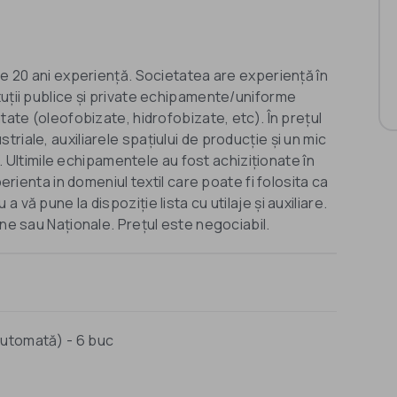
te 20 ani experiență. Societatea are experiență în
tuții publice și private echipamente/uniforme
tate (oleofobizate, hidrofobizate, etc). În prețul
iale, auxiliarele spațiului de producție și un mic
ia. Ultimile echipamentele au fost achiziționate în
perienta in domeniul textil care poate fi folosita ca
vă pune la dispoziție lista cu utilaje și auxiliare.
automată) - 6 buc