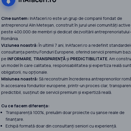
Cine suntem:
InAfaceri.ro este un grup de companii fondat de
antreprenorul Alin Meteșan, construit în jurul unei comunități active
peste 400.000 de membri și dedicat dezvoltării antreprenoriatului 
România.
Viziunea noastră:
În ultimii 7 ani, InAfaceri.ro a redefinit standardel
consultanța pentru Fonduri Europene, oferind servicii premium baz
pe
INFORMARE
,
TRANSPARENȚĂ
și
PREDICTIBILITATE
. Am constru
un model în care calitatea, responsabilitatea și expertiza reală sun
obligatorii, nu opționale.
Misiunea noastră:
Să reconstruim încrederea antreprenorilor româ
în accesarea fondurilor europene, printr-un proces clar, transparent
predictibil, susținut de servicii premium și expertiză reală.
Cu ce facem diferența:
Transparență 100%, preluăm doar proiecte cu șanse reale de
finanțare.
Echipă formată doar din consultanți seniori cu experiență.