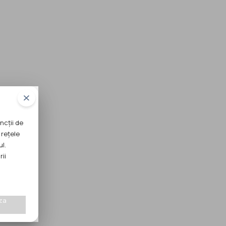
ncții de
 rețele
ul.
rii
za