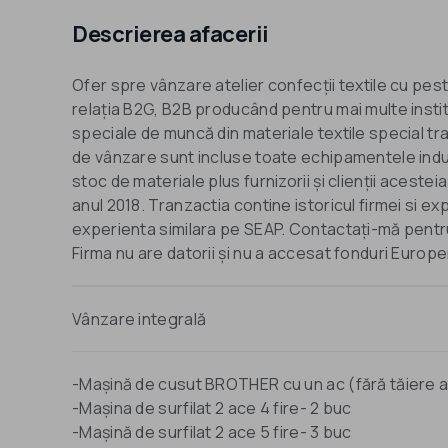
Descrierea afacerii
Ofer spre vânzare atelier confecții textile cu pes
relația B2G, B2B producând pentru mai multe insti
speciale de muncă din materiale textile special tra
de vânzare sunt incluse toate echipamentele industr
stoc de materiale plus furnizorii și clienții aceste
anul 2018. Tranzactia contine istoricul firmei si ex
experienta similara pe SEAP. Contactați-mă pentru a 
Vânzare integrală
-Mașină de cusut BROTHER cu un ac (fără tăiere 
-Mașina de surfilat 2 ace 4 fire- 2 buc
-Mașină de surfilat 2 ace 5 fire- 3 buc