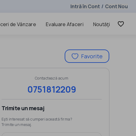
Intră în Cont
Cont Nou
/
favorite_border
ceri de Vânzare
Evaluare Afaceri
Noutăţi
Favorite
Contactează acum
0751812209
Trimite un mesaj
Eşti interesat să cumperi această firma?
Trimite un mesaj.