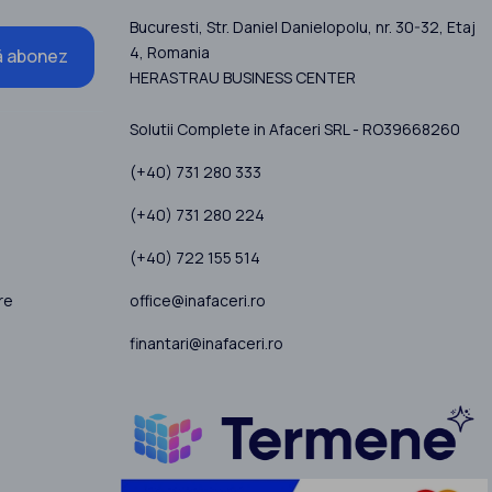
Bucuresti
, Str. Daniel Danielopolu, nr. 30-32, Etaj
4,
Romania
 abonez
HERASTRAU BUSINESS CENTER
Solutii Complete in Afaceri SRL - RO39668260
(+40) 731 280 333
(+40) 731 280 224
(+40) 722 155 514
office@inafaceri.ro
re
finantari@inafaceri.ro