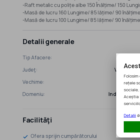
-Raft metalic cu polițe albe 150 Înălțime/ 150 Lung
-Masă de lucru 160 Lungime/ 85 lățime/ 90 înălțim
-Masă de lucru 100 Lungime/ 85 lățime/ 90 înălțime
Detalii generale
Tip Afacere:
SRL
Acest
Judeţ:
Valcea
Folosim 
Vechime:
25 ani
rețele s
sociale, 
Domeniu:
Industrie
Aceștia 
serviciilo
Detalii
de
Facilităţi
Ofera sprijin cumpărătorului
check