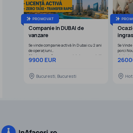
PROMOVAT
PROM
Companie in DUBAI de
Ocazi
vanzare
ingras
dotat
Se vinde companie activă în Dubai cu 2 ani
Se Vinde
de operațiuni
porci No
Oferim spre vânzare o societate comercială
,Autoriz
9900 EUR
2600
complet funcțională, înregistrată în Dubai,
Emiratele Arabe Unite, cu istoric curat de
Localiza
activitate de 2 ani.
Bucuresti, Bucuresti
Hot
Avantaje cheie:
PRETUL d
Licență comercială activă și valabilă
reprezinta valoarea Societatii / 
Istoric financiar demonstrabil de 2 ani
toate dot
Conformitate fiscală și legală
Lucraril
Pretul N