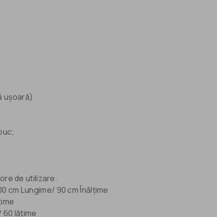
ă ușoară)
buc;
ore de utilizare.
00 cm Lungime/ 90 cm Înălțime
țime
/ 60 lățime