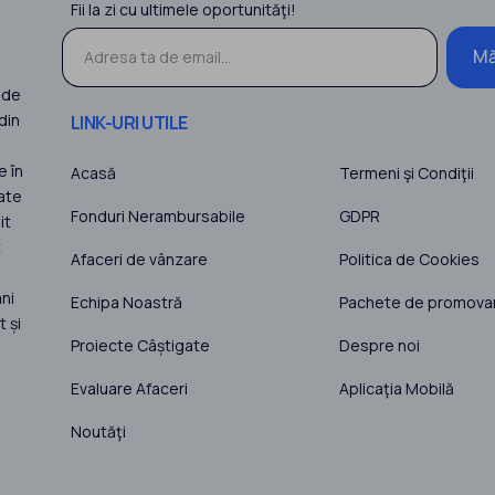
Fii la zi cu ultimele oportunităţi!
Mă
 de
din
LINK-URI UTILE
e în
Acasă
Termeni şi Condiţii
ate
Fonduri Nerambursabile
GDPR
it
t
Afaceri de vânzare
Politica de Cookies
ni
Echipa Noastră
Pachete de promova
 și
Proiecte Câștigate
Despre noi
Evaluare Afaceri
Aplicaţia Mobilă
Noutăţi