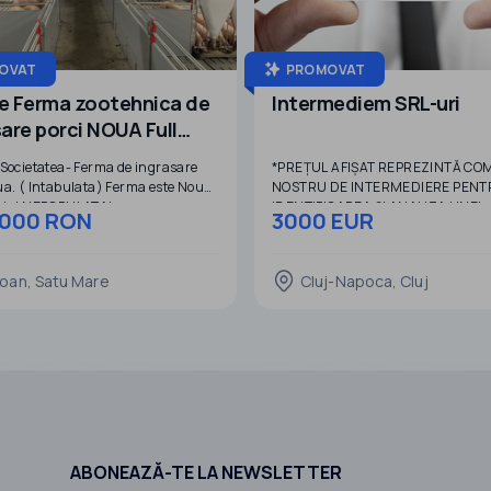
OVAT
PROMOVAT
e Ferma zootehnica de
Intermediem SRL-uri
are porci NOUA Full
a
 Societatea- Ferma de ingrasare
*PREȚUL AFIȘAT REPREZINTĂ CO
ua. ( Intabulata) Ferma este Noua
NOSTRU DE INTERMEDIERE PENT
ata! NEPOPULATA!
IDENTIFICAREA ȘI ANALIZA UNEI
000 RON
3000 EUR
SOCIETĂȚI DISPONIBILE PENTRU
ta in HOTOAN SM. Pentru alte
PRELUARE*
Informatii sunati: zero754.243.19sapte
oan, Satu Mare
Cluj-Napoca, Cluj
Identificăm, analizăm și negociem
e vanzare final al FERMEI
dumneavoastră firme disponibile 
Fermei cu
vânzare, în funcție de criteriile și
arile de mai jos. Finalizarea
obiectivele pe care le aveți.
or Luna 09.2022
Prin intermediul rețelei noastre de
U
parteneri și al
ABONEAZĂ-TE LA NEWSLETTER