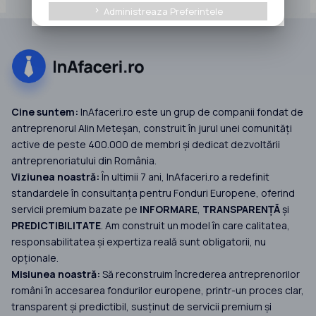
Administreaza Preferintele
keyboard_arrow_right
Cine suntem:
InAfaceri.ro este un grup de companii fondat de
antreprenorul Alin Meteșan, construit în jurul unei comunități
active de peste 400.000 de membri și dedicat dezvoltării
antreprenoriatului din România.
Viziunea noastră:
În ultimii 7 ani, InAfaceri.ro a redefinit
standardele în consultanța pentru Fonduri Europene, oferind
servicii premium bazate pe
INFORMARE
,
TRANSPARENȚĂ
și
PREDICTIBILITATE
. Am construit un model în care calitatea,
responsabilitatea și expertiza reală sunt obligatorii, nu
opționale.
Misiunea noastră:
Să reconstruim încrederea antreprenorilor
români în accesarea fondurilor europene, printr-un proces clar,
transparent și predictibil, susținut de servicii premium și