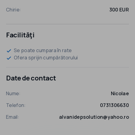
Chirie:
300 EUR
Facilităţi
Se poate cumpara în rate
check
Ofera sprijin cumpărătorului
check
Date de contact
Nume:
Nicolae
Telefon:
0731306630
Email:
alvanidepsolution@yahoo.ro