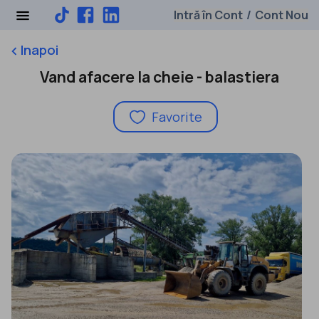
Intră în Cont
Cont Nou
/
Inapoi
keyboard_arrow_left
Vand afacere la cheie - balastiera
Favorite