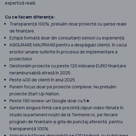
expertiză reală.
Cu ce facem diferența:
Transparență 100%, preluăm doar proiecte cu șanse reale
de finanțare.
Echipă formată doar din consultanți seniori cu experiență.
ASIGURARE MALPRAXIS pentru a despăgubi clienții, în cazul
erorilor umane suferite în procesul de implementare a
proiectelor.
Gestionăm proiecte cu peste 120 milioane EURO finanțare
nerambursabilă atrasă în 2025.
Peste 400 de clienți în anul 2025.
Punem focus doar pe proiecte complexe. Nu preluăm
proiecte Start Up Nation.
Peste 190 review-uri Google doar cu 5★.
Suntem singura firmă care prezintă clipuri video filmate în
studio la partenerii noștri de la Termene.ro, pe fiecare
program de finanțare și grila de punctaj aferentă, pentru
transparență 100%.
Aplicația InAfaceri disponibilă pe IOS/Android, cu publicarea