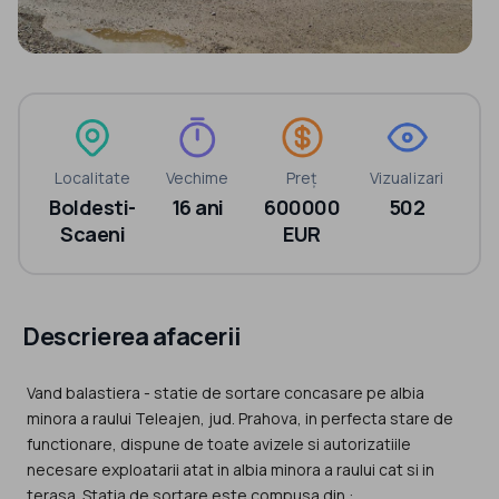
Localitate
Vechime
Preț
Vizualizari
Boldesti-
16 ani
600000
502
Scaeni
EUR
Descrierea afacerii
Vand balastiera - statie de sortare concasare pe albia
minora a raului Teleajen, jud. Prahova, in perfecta stare de
functionare, dispune de toate avizele si autorizatiile
necesare exploatarii atat in albia minora a raului cat si in
terasa. Statia de sortare este compusa din :