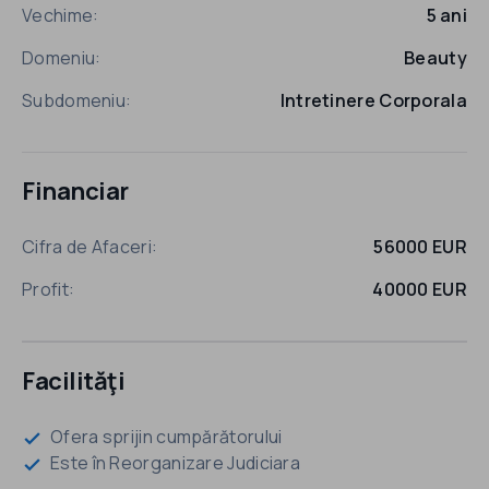
Vechime:
5 ani
Domeniu:
Beauty
Subdomeniu:
Intretinere Corporala
Financiar
Cifra de Afaceri:
56000 EUR
Profit:
40000 EUR
Facilităţi
Ofera sprijin cumpărătorului
check
Este în Reorganizare Judiciara
check