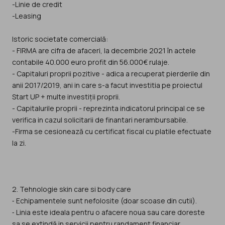
-Linie de credit
-Leasing
Istoric societate comercială:
- FIRMA are cifra de afaceri, la decembrie 2021 în actele
contabile 40.000 euro profit din 56.000€ rulaje.
- Capitaluri proprii pozitive - adica a recuperat pierderile din
anii 2017/2019, ani in care s-a facut investitia pe proiectul
Start UP + multe investiții proprii.
- Capitalurile proprii - reprezinta indicatorul principal ce se
verifica in cazul solicitarii de finantari nerambursabile.
-Firma se cesionează cu certificat fiscal cu platile efectuate
la zi.
2. Tehnologie skin care si body care
⁃ Echipamentele sunt nefolosite (doar scoase din cutii).
⁃ Linia este ideala pentru o afacere noua sau care doreste
sa se extindă in servicii pentru randament financiar.