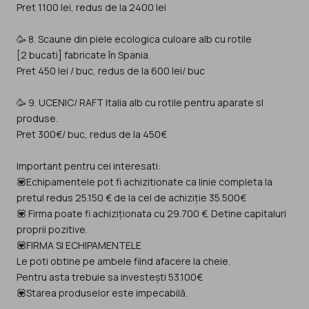
Pret 1100 lei, redus de la 2400 lei
🥳 8. Scaune din piele ecologica culoare alb cu rotile
[2 bucati] fabricate în Spania.
Pret 450 lei / buc, redus de la 600 lei/ buc
🥳 9. UCENIC/ RAFT Italia alb cu rotile pentru aparate sI
produse.
Pret 300€/ buc, redus de la 450€
Important pentru cei interesati:
💟Echipamentele pot fi achizitionate ca linie completa la
pretul redus 25.150 € de la cel de achiziție 35.500€
💟 Firma poate fi achiziționata cu 29.700 €. Detine capitaluri
proprii pozitive.
💟FIRMA SI ECHIPAMENTELE
Le poti obtine pe ambele fiind afacere la cheie.
Pentru asta trebuie sa investești 53.100€
💟Starea produselor este impecabilă.