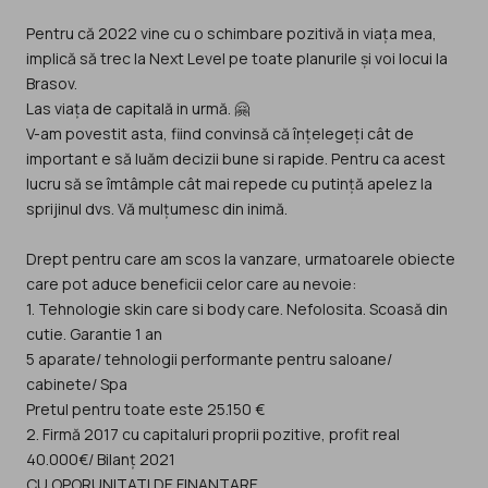
Pentru că 2022 vine cu o schimbare pozitivă in viața mea,
implică să trec la Next Level pe toate planurile și voi locui la
Brasov.
Las viața de capitală in urmă. 🤗
V-am povestit asta, fiind convinsă că înțelegeți cât de
important e să luăm decizii bune si rapide. Pentru ca acest
lucru să se îmtâmple cât mai repede cu putință apelez la
sprijinul dvs. Vă mulțumesc din inimă.
Drept pentru care am scos la vanzare, urmatoarele obiecte
care pot aduce beneficii celor care au nevoie:
1. Tehnologie skin care si body care. Nefolosita. Scoasă din
cutie. Garantie 1 an
5 aparate/ tehnologii performante pentru saloane/
cabinete/ Spa
Pretul pentru toate este 25.150 €
2. Firmă 2017 cu capitaluri proprii pozitive, profit real
40.000€/ Bilanț 2021
CU OPORUNITATI DE FINANTARE