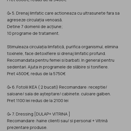
🥳 5. Drenaj limfatic care actioneaza cu ultrasunete fara sa
agreseze circulația venoasă.
Detine 7 domenii de acțiune;
10 programe de tratament.
Stimuleaza circulația limfatică, purifica organismul, elimina
toxinele, face detoxifiere si drenaj limfatic profund.
Recomandata pentru femei si barbati. In general pentru
sedentari. Ajuta in programele de slăbire si tonifiere.
Pret 4500€, redus de la 5750€
🥳 6. Fotolii IKEA ( 2 bucati) Recomandare: receptie/
saloane/ sala de așteptare/ cabinete. culoare galben.
Pret 1100 lei redus de la 2100 lei
🥳 7. Dressing [DULAP+ VITRINA ]
Recomandare: haine clienti sau/ si personal + Vitrină
prezentare produse.