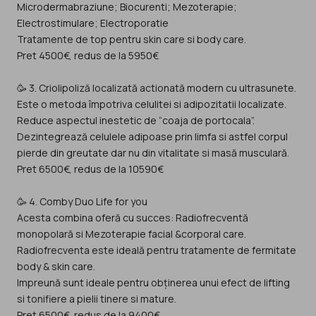
Microdermabraziune; Biocurenti; Mezoterapie;
Electrostimulare; Electroporatie
Tratamente de top pentru skin care si body care.
Pret 4500€, redus de la 5950€
🥳 3. Criolipoliză localizată actionată modern cu ultrasunete.
Este o metoda împotriva celulitei si adipozitatii localizate.
Reduce aspectul inestetic de “coaja de portocala”.
Dezintegrează celulele adipoase prin limfa si astfel corpul
pierde din greutate dar nu din vitalitate si masă musculară.
Pret 6500€, redus de la 10590€
🥳 4. Comby Duo Life for you
Acesta combina oferă cu succes: Radiofrecventă
monopolară si Mezoterapie facial &corporal care.
Radiofrecventa este ideală pentru tratamente de fermitate
body & skin care.
Impreună sunt ideale pentru obținerea unui efect de lifting
si tonifiere a pielii tinere si mature.
Pret 6500€, redus de la 9400€