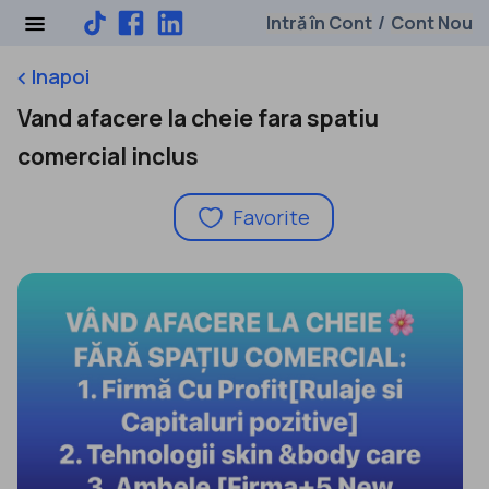
Intră în Cont
Cont Nou
/
Inapoi
keyboard_arrow_left
Vand afacere la cheie fara spatiu
comercial inclus
Favorite