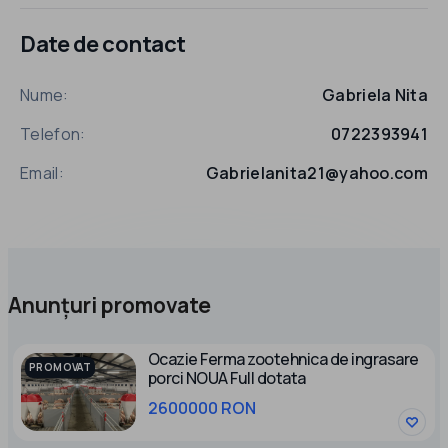
Date de contact
Nume:
Gabriela Nita
Telefon:
0722393941
Email:
Gabrielanita21@yahoo.com
Anunțuri promovate
Ocazie Ferma zootehnica de ingrasare
PROMOVAT
porci NOUA Full dotata
2600000 RON