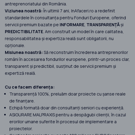
antreprenoriatului din România.
Viziunea noastră:
În ultimii 7 ani, InAfaceri.ro a redefinit
standardele în consultanța pentru Fonduri Europene, oferind
servicii premium bazate pe
INFORMARE
,
TRANSPARENȚĂ
și
PREDICTIBILITATE
. Am construit un model în care calitatea,
responsabilitatea și expertiza reală sunt obligatorii, nu
opționale.
Misiunea noastră:
Să reconstruim încrederea antreprenorilor
români în accesarea fondurilor europene, printr-un proces clar,
transparent și predictibil, susținut de servicii premium și
expertiză reală.
Cu ce facem diferența:
Transparență 100%, preluăm doar proiecte cu șanse reale
de finanțare.
Echipă formată doar din consultanți seniori cu experiență.
ASIGURARE MALPRAXIS pentru a despăgubi clienții, în cazul
erorilor umane suferite în procesul de implementare a
proiectelor.