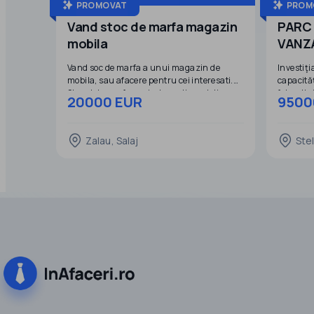
PROMOVAT
PROM
Vand stoc de marfa magazin
PARC
mobila
VANZ
Vand soc de marfa a unui magazin de
Investiţi
mobila, sau afacere pentru cei interesati.
capacităţ
Stocul de marfa se vinde cu discont din
fotovolta
20000 EUR
9500
pretul de achizitie.
o putere
fotovoltai
judeţul 
Zalau, Salaj
Stel
Investiţ
A. Centra
instalaţi