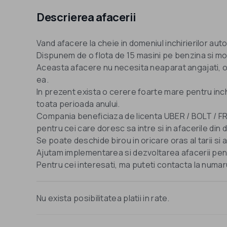
Descrierea afacerii
Vand afacere la cheie in domeniul inchirierilor aut
Dispunem de o flota de 15 masini pe benzina si m
Aceasta afacere nu necesita neaparat angajati, 
ea.
In prezent exista o cerere foarte mare pentru inch
toata perioada anului.
Compania beneficiaza de licenta UBER / BOLT / F
pentru cei care doresc sa intre si in afacerile din 
Se poate deschide birou in oricare oras al tarii si 
Ajutam implementarea si dezvoltarea afacerii pent
Nu exista posibilitatea platii in rate.