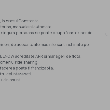
o, in orasul Constanta.
otorina, manuale si automate.
o singura persoana se poate ocupa foarte usor de
irieri, de aceea toate masinile sunt inchiriate pe
REENOW acreditate ARR si manageri de flota,
domeniul ride sharing.
afacerea poate fi francizabila.
ru cei interesati.