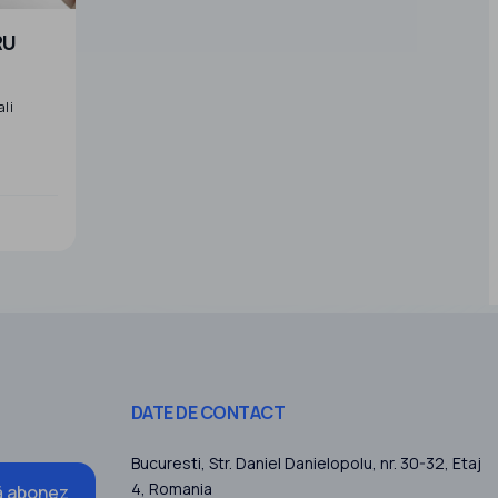
ali
21.207
92.304
7 RON
4.400 RON
DATE DE CONTACT
Bucuresti
, Str. Daniel Danielopolu, nr. 30-32, Etaj
4,
Romania
 abonez