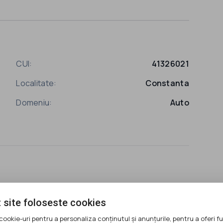
CUI:
41326021
Localitate:
Constanta
Domeniu:
Auto
 site foloseste cookies
cookie-uri pentru a personaliza conținutul și anunțurile, pentru a oferi fu