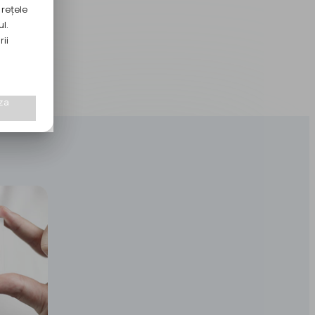
 rețele
ul.
rii
za