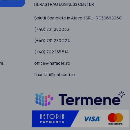
HERASTRAU BUSINESS CENTER
Solutii Complete in Afaceri SRL - RO39668260
(+40) 731 280 333
(+40) 731 280 224
(+40) 722 155 514
office@inafaceri.ro
re
finantari@inafaceri.ro