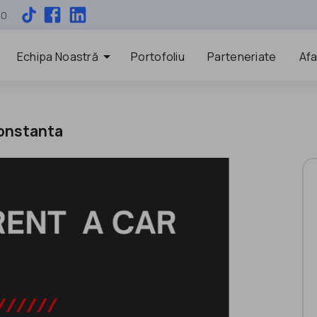
00
arrow_drop_down
Echipa Noastră
Portofoliu
Parteneriate
Afa
Constanta