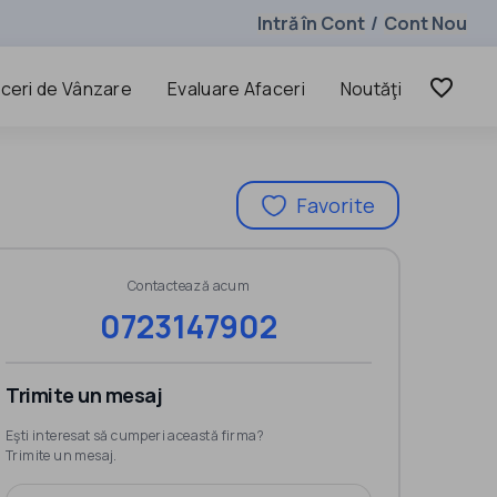
Intră în Cont
Cont Nou
/
favorite_border
ceri de Vânzare
Evaluare Afaceri
Noutăţi
Favorite
Contactează acum
0723147902
Trimite un mesaj
Eşti interesat să cumperi această firma?
Trimite un mesaj.