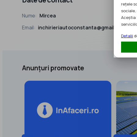
rețele s
sociale, 
Nume:
Mircea
Aceștia 
serviciilo
Email:
inchirieriautoconstanta@gmail.com
Detalii
de
Anunțuri promovate