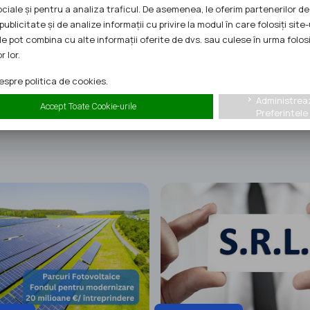
ociale și pentru a analiza traficul. De asemenea, le oferim partenerilor de
publicitate și de analize informații cu privire la modul în care folosiți site-
Telefon:
0723147902
le pot combina cu alte informații oferite de dvs. sau culese în urma folosi
r lor.
spre politica de cookies.
Administrea
keyboard_arrow_right
Accept Toate Cookie-urile
Preferintele