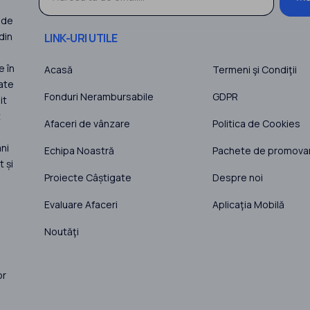
 de
din
LINK-URI UTILE
e în
Acasă
Termeni şi Condiţii
ate
Fonduri Nerambursabile
GDPR
it
t
Afaceri de vânzare
Politica de Cookies
ni
Echipa Noastră
Pachete de promova
 și
Proiecte Câștigate
Despre noi
Evaluare Afaceri
Aplicaţia Mobilă
Noutăţi
or