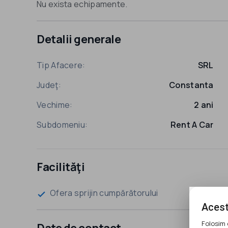
Nu exista echipamente.
Detalii generale
Tip Afacere:
SRL
Judeţ:
Constanta
Vechime:
2 ani
Subdomeniu:
Rent A Car
Facilităţi
Ofera sprijin cumpărătorului
check
Acest
Folosim 
Date de contact