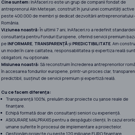
Cine suntem:
InAfaceri.ro este un grup de companii fondat de
antreprenorul Alin Meteșan, construit în jurul unei comunități active
peste 400.000 de membri și dedicat dezvoltării antreprenoriatului 
România.
Viziunea noastră:
În ultimii 7 ani, InAfaceri.ro a redefinit standardel
consultanța pentru Fonduri Europene, oferind servicii premium baz
pe
INFORMARE
,
TRANSPARENȚĂ
și
PREDICTIBILITATE
. Am constru
un model în care calitatea, responsabilitatea și expertiza reală sun
obligatorii, nu opționale.
Misiunea noastră:
Să reconstruim încrederea antreprenorilor româ
în accesarea fondurilor europene, printr-un proces clar, transparent
predictibil, susținut de servicii premium și expertiză reală.
Cu ce facem diferența:
Transparență 100%, preluăm doar proiecte cu șanse reale de
finanțare.
Echipă formată doar din consultanți seniori cu experiență.
ASIGURARE MALPRAXIS pentru a despăgubi clienții, în cazul eroril
umane suferite în procesul de implementare a proiectelor.
Gestionăm proiecte cu peste 120 milioane EURO finanțare