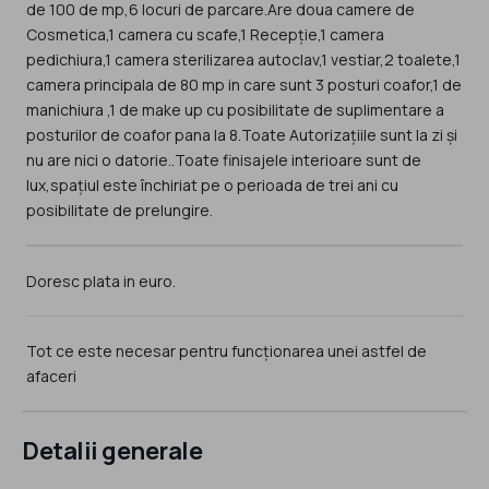
de 100 de mp,6 locuri de parcare.Are doua camere de
Cosmetica,1 camera cu scafe,1 Recepție,1 camera
pedichiura,1 camera sterilizarea autoclav,1 vestiar,2 toalete,1
camera principala de 80 mp in care sunt 3 posturi coafor,1 de
manichiura ,1 de make up cu posibilitate de suplimentare a
posturilor de coafor pana la 8.Toate Autorizațiile sunt la zi și
nu are nici o datorie..Toate finisajele interioare sunt de
lux,spațiul este închiriat pe o perioada de trei ani cu
posibilitate de prelungire.
Doresc plata in euro.
Tot ce este necesar pentru funcționarea unei astfel de
afaceri
Detalii generale