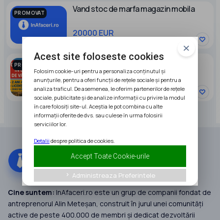
Vand stoc de marfa magazin mobila
PROMOVAT
20000 EUR
Acest site foloseste cookies
Companie in DUBAI de vanzare
PROMOVAT
Folosim cookie-uri pentru a personaliza conținutul și
anunțurile, pentru a oferi funcții de rețele sociale și pentru a
9900 EUR
analiza traficul. De asemenea, le oferim partenerilor de rețele
sociale, publicitate și de analize informații cu privire la modul
în care folosiți site-ul. Aceștia le pot combina cu alte
informații oferite de dvs. sau culese în urma folosirii
serviciilor lor.
Detalii
despre politica de cookies.
Accept Toate Cookie-urile
Administreaza Preferintele
keyboard_arrow_right
Cine suntem:
InAfaceri.ro este un grup de companii fondat de
antreprenorul Alin Meteșan, construit în jurul unei comunități
active de peste 400.000 de membri și dedicat dezvoltării