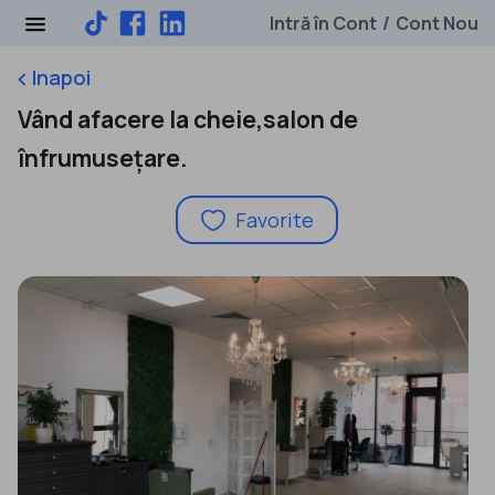
Intră în Cont
Cont Nou
/
Inapoi
keyboard_arrow_left
Vând afacere la cheie,salon de
înfrumusețare.
Favorite