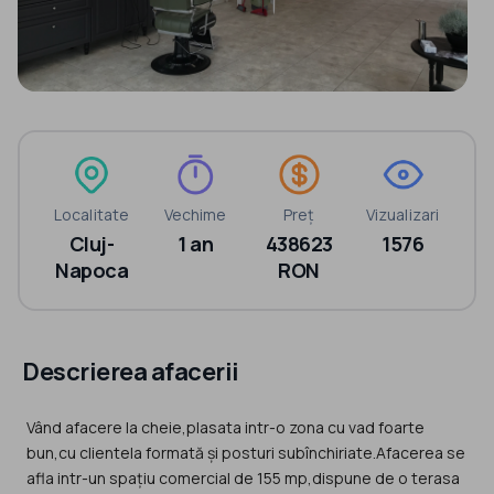
Localitate
Vechime
Preț
Vizualizari
Cluj-
1 an
438623
1576
Napoca
RON
Descrierea afacerii
Vând afacere la cheie,plasata intr-o zona cu vad foarte
bun,cu clientela formată și posturi subînchiriate.Afacerea se
afla intr-un spațiu comercial de 155 mp,dispune de o terasa