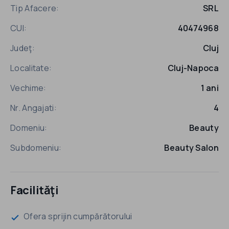
Tip Afacere:
SRL
CUI:
40474968
Judeţ:
Cluj
Localitate:
Cluj-Napoca
Vechime:
1 ani
Nr. Angajati:
4
Domeniu:
Beauty
Subdomeniu:
Beauty Salon
Facilităţi
Ofera sprijin cumpărătorului
check