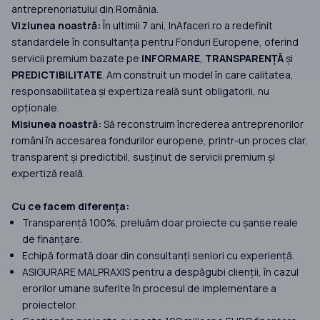
antreprenoriatului din România.
Viziunea noastră:
În ultimii 7 ani, InAfaceri.ro a redefinit
standardele în consultanța pentru Fonduri Europene, oferind
servicii premium bazate pe
INFORMARE
,
TRANSPARENȚĂ
și
PREDICTIBILITATE
. Am construit un model în care calitatea,
responsabilitatea și expertiza reală sunt obligatorii, nu
opționale.
Misiunea noastră:
Să reconstruim încrederea antreprenorilor
români în accesarea fondurilor europene, printr-un proces clar,
transparent și predictibil, susținut de servicii premium și
expertiză reală.
Cu ce facem diferența:
Transparență 100%, preluăm doar proiecte cu șanse reale
de finanțare.
Echipă formată doar din consultanți seniori cu experiență.
ASIGURARE MALPRAXIS pentru a despăgubi clienții, în cazul
erorilor umane suferite în procesul de implementare a
proiectelor.