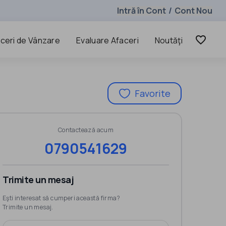
Intră în Cont
Cont Nou
/
favorite_border
ceri de Vânzare
Evaluare Afaceri
Noutăţi
Favorite
Contactează acum
0790541629
Trimite un mesaj
Eşti interesat să cumperi această firma?
Trimite un mesaj.