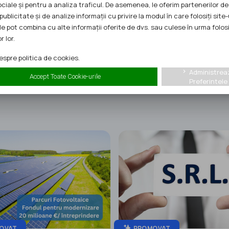
ociale și pentru a analiza traficul. De asemenea, le oferim partenerilor de
publicitate și de analize informații cu privire la modul în care folosiți site-
Telefon:
0790541629
le pot combina cu alte informații oferite de dvs. sau culese în urma folosi
r lor.
spre politica de cookies.
Administrea
keyboard_arrow_right
Accept Toate Cookie-urile
Preferintele
OVAT
PROMOVAT