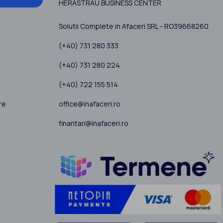
HERASTRAU BUSINESS CENTER
Solutii Complete in Afaceri SRL - RO39668260
(+40) 731 280 333
(+40) 731 280 224
(+40) 722 155 514
office@inafaceri.ro
re
finantari@inafaceri.ro