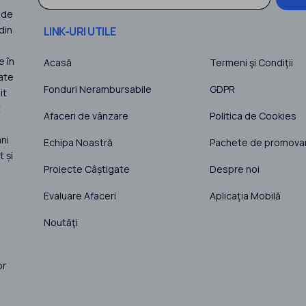
 de
din
LINK-URI UTILE
e în
Acasă
Termeni şi Condiţii
ate
Fonduri Nerambursabile
GDPR
it
t
Afaceri de vânzare
Politica de Cookies
ni
Echipa Noastră
Pachete de promova
 și
Proiecte Câștigate
Despre noi
Evaluare Afaceri
Aplicaţia Mobilă
Noutăţi
or