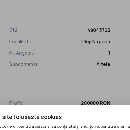
CUI:
49043705
Localitate:
Cluj-Napoca
Nr. Angajati:
1
Subdomeniu:
Altele
Profit:
200000 RON
 site foloseste cookies
cookie-uri pentru a personaliza conținutul și anunțurile, pentru a oferi fu