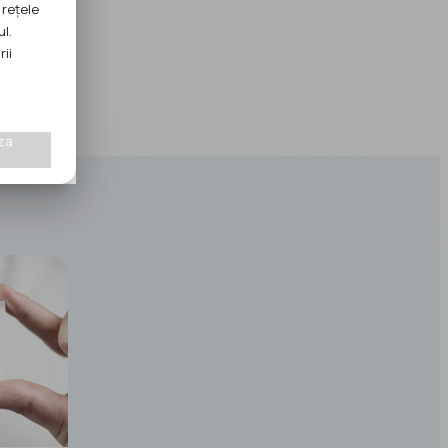
 rețele
ul.
rii
za