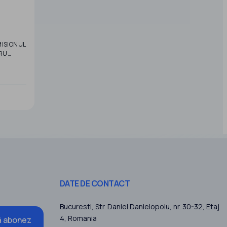
MISIONUL
RU
 pentru
pentru
DATE DE CONTACT
Bucuresti
, Str. Daniel Danielopolu, nr. 30-32, Etaj
4,
Romania
 abonez