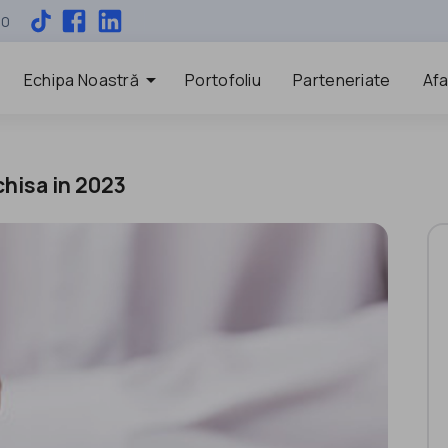
00
arrow_drop_down
Echipa Noastră
Portofoliu
Parteneriate
Afa
chisa in 2023