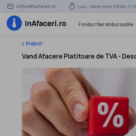
office@inafaceri.ro
Luni - Vineri intre 09:00-17:
Fonduri Nerambursabile
Inapoi
keyboard_arrow_left
Vand Afacere Platitoare de TVA - Des