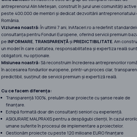
antreprenorul Alin Meteșan, construit în jurul unei comunități active
peste 400.000 de membri și dedicat dezvoltării antreprenoriatului 
România.
Viziunea noastră:
În ultimii 7 ani, InAfaceri.ro a redefinit standardel
consultanța pentru Fonduri Europene, oferind servicii premium baz
pe
INFORMARE
,
TRANSPARENȚĂ
și
PREDICTIBILITATE
. Am constru
un model în care calitatea, responsabilitatea și expertiza reală sun
obligatorii, nu opționale.
Misiunea noastră:
Să reconstruim încrederea antreprenorilor româ
în accesarea fondurilor europene, printr-un proces clar, transparent
predictibil, susținut de servicii premium și expertiză reală.
Cu ce facem diferența:
Transparență 100%, preluăm doar proiecte cu șanse reale de
finanțare.
Echipă formată doar din consultanți seniori cu experiență.
ASIGURARE MALPRAXIS pentru a despăgubi clienții, în cazul eroril
umane suferite în procesul de implementare a proiectelor.
Gestionăm proiecte cu peste 120 milioane EURO finanțare