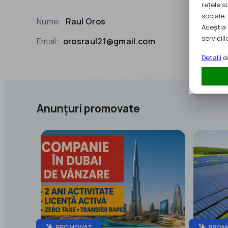
rețele s
sociale, 
Nume:
Raul Oros
Aceștia 
serviciilo
Email:
orosraul21@gmail.com
Detalii
de
Anunțuri promovate
PROMOVAT
PROM