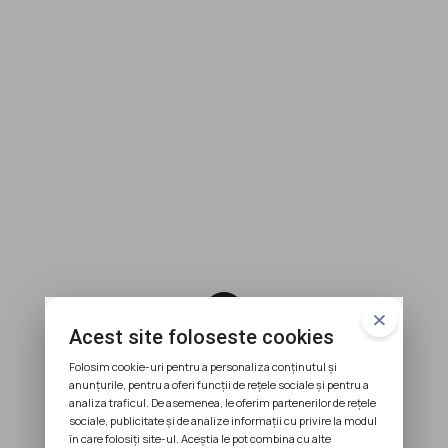
error
Acest site foloseste cookies
404
Folosim cookie-uri pentru a personaliza conținutul și
anunțurile, pentru a oferi funcții de rețele sociale și pentru a
analiza traficul. De asemenea, le oferim partenerilor de rețele
sociale, publicitate și de analize informații cu privire la modul
în care folosiți site-ul. Aceștia le pot combina cu alte