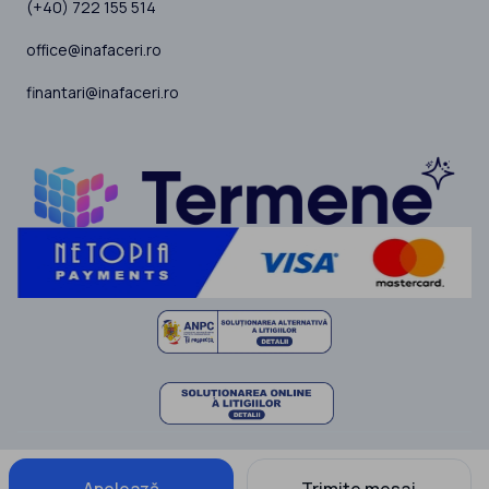
(+40) 722 155 514
office@inafaceri.ro
finantari@inafaceri.ro
Apelează
Trimite mesaj