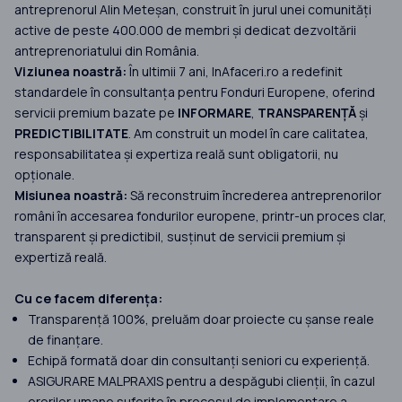
antreprenorul Alin Meteșan, construit în jurul unei comunități
active de peste 400.000 de membri și dedicat dezvoltării
antreprenoriatului din România.
Viziunea noastră:
În ultimii 7 ani, InAfaceri.ro a redefinit
standardele în consultanța pentru Fonduri Europene, oferind
servicii premium bazate pe
INFORMARE
,
TRANSPARENȚĂ
și
PREDICTIBILITATE
. Am construit un model în care calitatea,
responsabilitatea și expertiza reală sunt obligatorii, nu
opționale.
Misiunea noastră:
Să reconstruim încrederea antreprenorilor
români în accesarea fondurilor europene, printr-un proces clar,
transparent și predictibil, susținut de servicii premium și
expertiză reală.
Cu ce facem diferența:
Transparență 100%, preluăm doar proiecte cu șanse reale
de finanțare.
Echipă formată doar din consultanți seniori cu experiență.
ASIGURARE MALPRAXIS pentru a despăgubi clienții, în cazul
erorilor umane suferite în procesul de implementare a