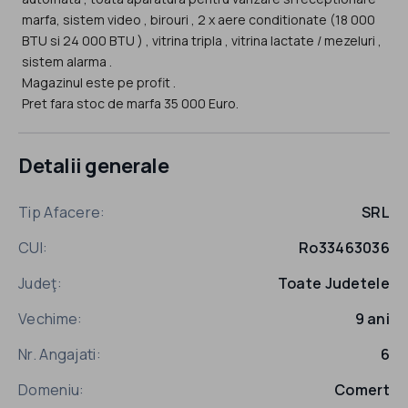
marfa, sistem video , birouri , 2 x aere conditionate (18 000
BTU si 24 000 BTU ) , vitrina tripla , vitrina lactate / mezeluri ,
sistem alarma .
Magazinul este pe profit .
Pret fara stoc de marfa 35 000 Euro.
Detalii generale
Tip Afacere:
SRL
CUI:
Ro33463036
Judeţ:
Toate Judetele
Vechime:
9 ani
Nr. Angajati:
6
Domeniu:
Comert