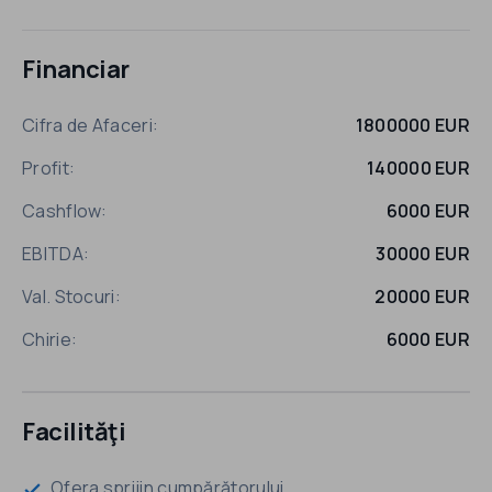
Financiar
Cifra de Afaceri:
1800000 EUR
Profit:
140000 EUR
Cashflow:
6000 EUR
EBITDA:
30000 EUR
Val. Stocuri:
20000 EUR
Chirie:
6000 EUR
Facilităţi
Ofera sprijin cumpărătorului
check