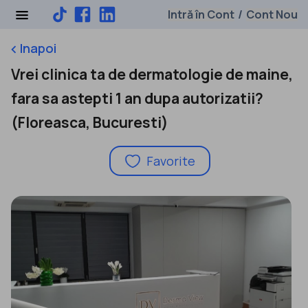
Intră în Cont
Cont Nou
/
Inapoi
keyboard_arrow_left
Vrei clinica ta de dermatologie de maine,
fara sa astepti 1 an dupa autorizatii?
(Floreasca, Bucuresti)
Favorite