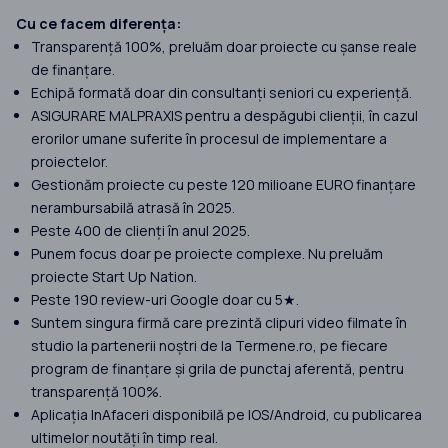
Cu ce facem diferența:
Transparență 100%, preluăm doar proiecte cu șanse reale
de finanțare.
Echipă formată doar din consultanți seniori cu experiență.
ASIGURARE MALPRAXIS pentru a despăgubi clienții, în cazul
erorilor umane suferite în procesul de implementare a
proiectelor.
Gestionăm proiecte cu peste 120 milioane EURO finanțare
nerambursabilă atrasă în 2025.
Peste 400 de clienți în anul 2025.
Punem focus doar pe proiecte complexe. Nu preluăm
proiecte Start Up Nation.
Peste 190 review-uri Google doar cu 5★.
Suntem singura firmă care prezintă clipuri video filmate în
studio la partenerii noștri de la Termene.ro, pe fiecare
program de finanțare și grila de punctaj aferentă, pentru
transparență 100%.
Aplicația InAfaceri disponibilă pe IOS/Android, cu publicarea
ultimelor noutăți în timp real.