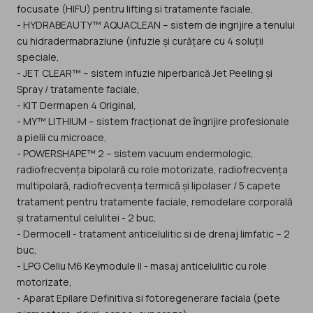
focusate (HIFU) pentru lifting si tratamente faciale,
- HYDRABEAUTY™ AQUACLEAN – sistem de ingrijire a tenului
cu hidradermabraziune (infuzie și curățare cu 4 soluții
speciale,
- JET CLEAR™ – sistem infuzie hiperbarică Jet Peeling și
Spray / tratamente faciale,
- KIT Dermapen 4 Original,
- MY™ LITHIUM – sistem fracționat de îngrijire profesionale
a pielii cu microace,
- POWERSHAPE™ 2 – sistem vacuum endermologic,
radiofrecvența bipolară cu role motorizate, radiofrecvența
multipolară, radiofrecvența termică și lipolaser / 5 capete
tratament pentru tratamente faciale, remodelare corporală
și tratamentul celulitei - 2 buc,
- Dermocell - tratament anticelulitic si de drenaj limfatic – 2
buc,
- LPG Cellu M6 Keymodule II - masaj anticelulitic cu role
motorizate,
- Aparat Epilare Definitiva si fotoregenerare faciala (pete