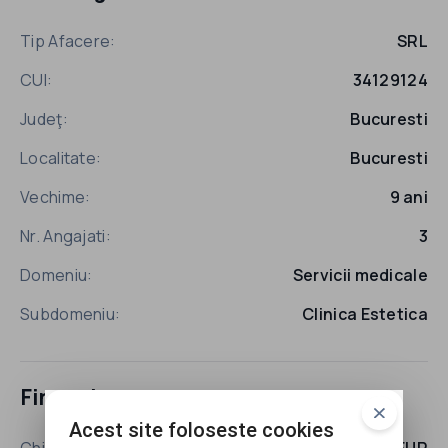
Tip Afacere:
SRL
CUI:
34129124
Judeţ:
Bucuresti
Localitate:
Bucuresti
Vechime:
9 ani
Nr. Angajati:
3
Domeniu:
Servicii medicale
Subdomeniu:
Clinica Estetica
Financiar
Acest site foloseste cookies