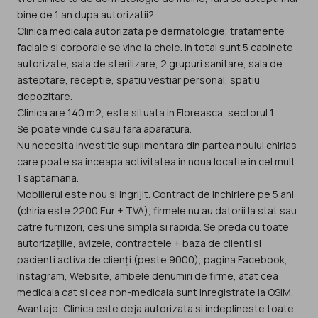
bine de 1 an dupa autorizatii?
Clinica medicala autorizata pe dermatologie, tratamente
faciale si corporale se vine la cheie. In total sunt 5 cabinete
autorizate, sala de sterilizare, 2 grupuri sanitare, sala de
asteptare, receptie, spatiu vestiar personal, spatiu
depozitare.
Clinica are 140 m2, este situata in Floreasca, sectorul 1.
Se poate vinde cu sau fara aparatura.
Nu necesita investitie suplimentara din partea noului chirias
care poate sa inceapa activitatea in noua locatie in cel mult
1 saptamana.
Mobilierul este nou si ingrijit. Contract de inchiriere pe 5 ani
(chiria este 2200 Eur + TVA), firmele nu au datorii la stat sau
catre furnizori, cesiune simpla si rapida. Se preda cu toate
autorizațiile, avizele, contractele + baza de clienti si
pacienti activa de clienți (peste 9000), pagina Facebook,
Instagram, Website, ambele denumiri de firme, atat cea
medicala cat si cea non-medicala sunt inregistrate la OSIM.
Avantaje: Clinica este deja autorizata si indeplineste toate