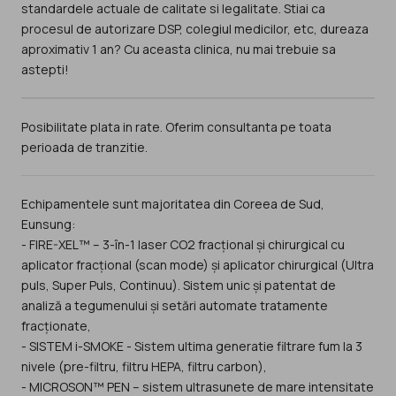
standardele actuale de calitate si legalitate. Stiai ca
procesul de autorizare DSP, colegiul medicilor, etc, dureaza
aproximativ 1 an? Cu aceasta clinica, nu mai trebuie sa
Posibilitate plata in rate. Oferim consultanta pe toata
perioada de tranzitie.
Echipamentele sunt majoritatea din Coreea de Sud,
Eunsung:
- FIRE-XEL™ – 3-în-1 laser CO2 fracțional și chirurgical cu
aplicator fracțional (scan mode) și aplicator chirurgical (Ultra
puls, Super Puls, Continuu). Sistem unic și patentat de
analiză a tegumenului și setări automate tratamente
fracționate,
- SISTEM i-SMOKE - Sistem ultima generatie filtrare fum la 3
nivele (pre-filtru, filtru HEPA, filtru carbon),
- MICROSON™ PEN – sistem ultrasunete de mare intensitate