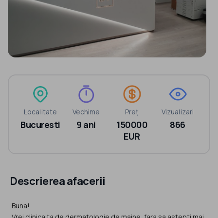
Localitate
Vechime
Preț
Vizualizari
Bucuresti
9 ani
150000
866
EUR
Descrierea afacerii
Buna!
Vrei clinica ta de dermatologie de maine, fara sa astepti mai