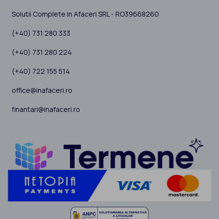
Solutii Complete in Afaceri SRL - RO39668260
(+40) 731 280 333
(+40) 731 280 224
(+40) 722 155 514
office@inafaceri.ro
finantari@inafaceri.ro