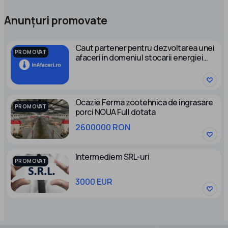
Anunțuri promovate
Caut partener pentru dezvoltarea unei
PROMOVAT
afaceri in domeniul stocarii energiei
electrice
Ocazie Ferma zootehnica de ingrasare
PROMOVAT
porci NOUA Full dotata
2600000 RON
Intermediem SRL-uri
PROMOVAT
3000 EUR