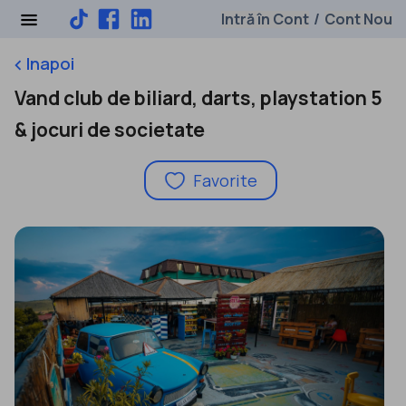
Intră în Cont
Cont Nou
/
Inapoi
keyboard_arrow_left
Vand club de biliard, darts, playstation 5
& jocuri de societate
Favorite