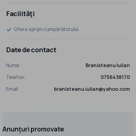
Facilităţi
Ofera sprijin cumpărătorului
check
Date de contact
Nume:
Branisteanu Iulian
Telefon:
0756438170
Email:
branisteanu.iulian@yahoo.com
Anunțuri promovate