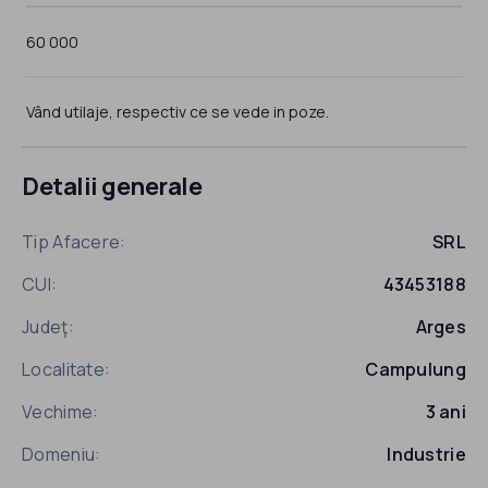
60 000
Vând utilaje, respectiv ce se vede in poze.
Detalii generale
Tip Afacere:
SRL
CUI:
43453188
Judeţ:
Arges
Localitate:
Campulung
Vechime:
3 ani
Domeniu:
Industrie