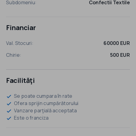
Subdomeniu:
Confectii Textile
Financiar
Val. Stocuri:
60000 EUR
Chirie:
500 EUR
Facilităţi
Se poate cumpara în rate
check
Ofera sprijin cumpărătorului
check
Vanzare parţială acceptata
check
Este o franciza
check