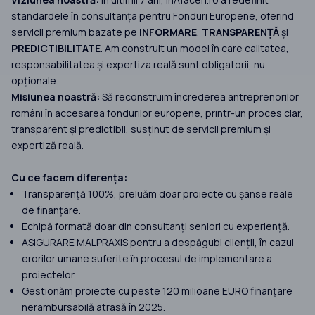
standardele în consultanța pentru Fonduri Europene, oferind
servicii premium bazate pe
INFORMARE
,
TRANSPARENȚĂ
și
PREDICTIBILITATE
. Am construit un model în care calitatea,
responsabilitatea și expertiza reală sunt obligatorii, nu
opționale.
Misiunea noastră:
Să reconstruim încrederea antreprenorilor
români în accesarea fondurilor europene, printr-un proces clar,
transparent și predictibil, susținut de servicii premium și
expertiză reală.
Cu ce facem diferența:
Transparență 100%, preluăm doar proiecte cu șanse reale
de finanțare.
Echipă formată doar din consultanți seniori cu experiență.
ASIGURARE MALPRAXIS pentru a despăgubi clienții, în cazul
erorilor umane suferite în procesul de implementare a
proiectelor.
Gestionăm proiecte cu peste 120 milioane EURO finanțare
nerambursabilă atrasă în 2025.