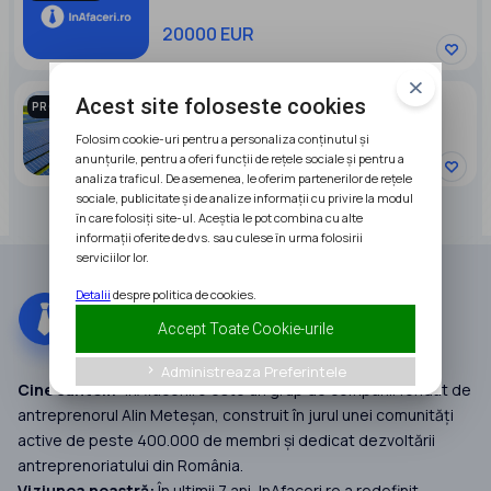
20000 EUR
PARC FOTOVOLTAIC DE VANZARE
Acest site foloseste cookies
PROMOVAT
Folosim cookie-uri pentru a personaliza conținutul și
95000 EUR
anunțurile, pentru a oferi funcții de rețele sociale și pentru a
analiza traficul. De asemenea, le oferim partenerilor de rețele
sociale, publicitate și de analize informații cu privire la modul
în care folosiți site-ul. Aceștia le pot combina cu alte
informații oferite de dvs. sau culese în urma folosirii
serviciilor lor.
Detalii
despre politica de cookies.
Accept Toate Cookie-urile
Administreaza Preferintele
keyboard_arrow_right
Cine suntem:
InAfaceri.ro este un grup de companii fondat de
antreprenorul Alin Meteșan, construit în jurul unei comunități
active de peste 400.000 de membri și dedicat dezvoltării
antreprenoriatului din România.
Viziunea noastră:
În ultimii 7 ani, InAfaceri.ro a redefinit