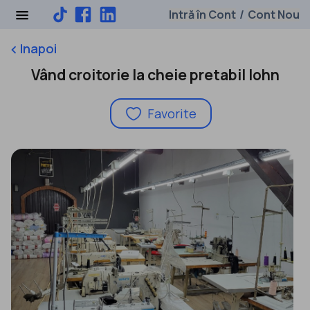
Intră în Cont
Cont Nou
/
Inapoi
keyboard_arrow_left
Vând croitorie la cheie pretabil lohn
Favorite