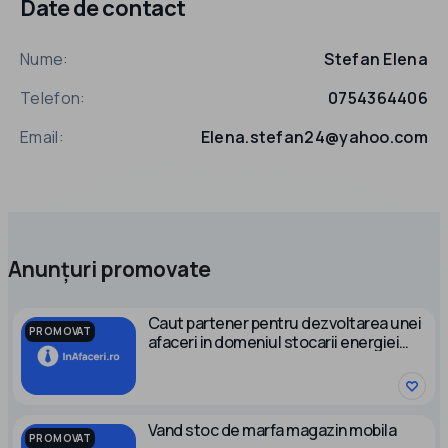
Date de contact
Nume:
Stefan Elena
Telefon:
0754364406
Email:
Elena.stefan24@yahoo.com
Anunțuri promovate
Caut partener pentru dezvoltarea unei
PROMOVAT
afaceri in domeniul stocarii energiei
electrice
Vand stoc de marfa magazin mobila
PROMOVAT