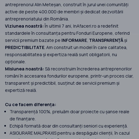
antreprenorul Alin Meteșan, construit în jurul unei comunități
active de peste 400.000 de membri și dedicat dezvoltării
antreprenoriatului din România.
Viziunea noastră:
În ultimii 7 ani, InAfaceri.ro a redefinit
standardele în consultanța pentru Fonduri Europene, oferind
servicii premium bazate pe
INFORMARE
,
TRANSPARENȚĂ
și
PREDICTIBILITATE
. Am construit un model în care calitatea,
responsabilitatea și expertiza reală sunt obligatorii, nu
opționale.
Misiunea noastră:
Să reconstruim încrederea antreprenorilor
români în accesarea fondurilor europene, printr-un proces clar,
transparent și predictibil, susținut de servicii premium și
expertiză reală.
Cu ce facem diferența:
Transparență 100%, preluăm doar proiecte cu șanse reale
de finanțare.
Echipă formată doar din consultanți seniori cu experiență.
ASIGURARE MALPRAXIS pentru a despăgubi clienții, în cazul