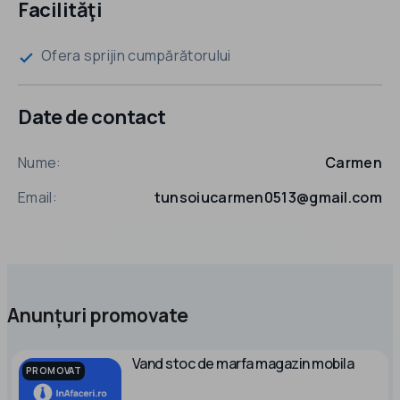
Facilităţi
Ofera sprijin cumpărătorului
check
Date de contact
Nume:
Carmen
Email:
tunsoiucarmen0513@gmail.com
Anunțuri promovate
Vand stoc de marfa magazin mobila
PROMOVAT