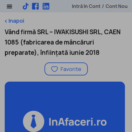
Intră în Cont
Cont Nou
/
Inapoi
keyboard_arrow_left
Vând firmă SRL – IWAKISUSHI SRL, CAEN
1085 (fabricarea de mâncăruri
preparate), înființată iunie 2018
Favorite