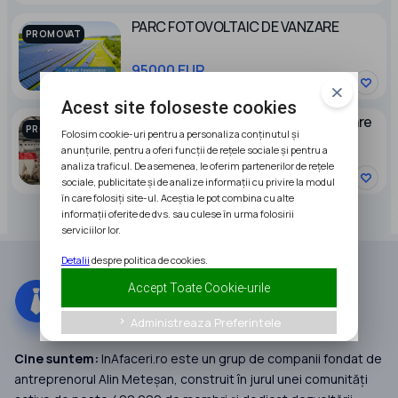
PARC FOTOVOLTAIC DE VANZARE
PROMOVAT
95000 EUR
Acest site foloseste cookies
Ocazie Ferma zootehnica de ingrasare
PROMOVAT
Folosim cookie-uri pentru a personaliza conținutul și
porci NOUA Full dotata
anunțurile, pentru a oferi funcții de rețele sociale și pentru a
2600000 RON
analiza traficul. De asemenea, le oferim partenerilor de rețele
sociale, publicitate și de analize informații cu privire la modul
în care folosiți site-ul. Aceștia le pot combina cu alte
informații oferite de dvs. sau culese în urma folosirii
serviciilor lor.
Detalii
despre politica de cookies.
Accept Toate Cookie-urile
Administreaza Preferintele
keyboard_arrow_right
Cine suntem:
InAfaceri.ro este un grup de companii fondat de
antreprenorul Alin Meteșan, construit în jurul unei comunități