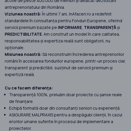
active de peste 400.000 de membri și dedicat dezvoltării
antreprenoriatului din România.
Viziunea noastră:
În ultimii 7 ani, InAfaceri.ro a redefinit
standardele în consultanța pentru Fonduri Europene, oferind
servicii premium bazate pe
INFORMARE
,
TRANSPARENȚĂ
și
PREDICTIBILITATE
. Am construit un model în care calitatea,
responsabilitatea și expertiza reală sunt obligatorii, nu
opționale.
Misiunea noastră:
Să reconstruim încrederea antreprenorilor
români în accesarea fondurilor europene, printr-un proces clar,
transparent și predictibil, susținut de servicii premium și
expertiză reală.
Cu ce facem diferența:
Transparență 100%, preluăm doar proiecte cu șanse reale
de finanțare.
Echipă formată doar din consultanți seniori cu experiență.
ASIGURARE MALPRAXIS pentru a despăgubi clienții, în cazul
erorilor umane suferite în procesul de implementare a
proiectelor.