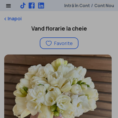
Intră în Cont
Cont Nou
/
Inapoi
keyboard_arrow_left
Vand florarie la cheie
Favorite