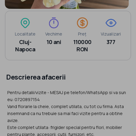
Localitate
Vechime
Preț
Vizualizari
Cluj-
10 ani
110000
377
Napoca
RON
Descrierea afacerii
Pentru detalii/vizite - MESAJ pe telefon/WhatsApp si va sun
eu: 0720897154
Vand florarie la cheie, complet utilata, cu tot cu firma. Asta
insemnand ca nu trebuie sa mai faci vizite pentru a obtine
avize.
Este complet utilata: frigider special pentru flori, mobilier
pentru plante, accesorii, cutii, furnizori, etc.