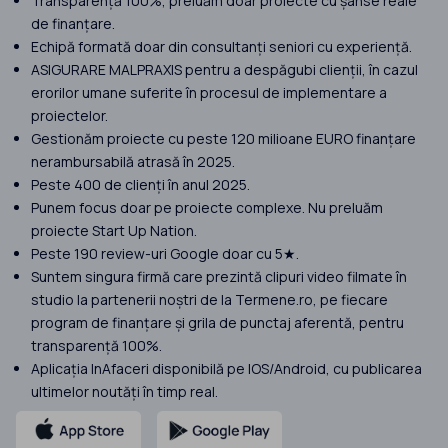
Transparență 100%, preluăm doar proiecte cu șanse reale
de finanțare.
Echipă formată doar din consultanți seniori cu experiență.
ASIGURARE MALPRAXIS pentru a despăgubi clienții, în cazul
erorilor umane suferite în procesul de implementare a
proiectelor.
Gestionăm proiecte cu peste 120 milioane EURO finanțare
nerambursabilă atrasă în 2025.
Peste 400 de clienți în anul 2025.
Punem focus doar pe proiecte complexe. Nu preluăm
proiecte Start Up Nation.
Peste 190 review-uri Google doar cu 5★.
Suntem singura firmă care prezintă clipuri video filmate în
studio la partenerii noștri de la Termene.ro, pe fiecare
program de finanțare și grila de punctaj aferentă, pentru
transparență 100%.
Aplicația InAfaceri disponibilă pe IOS/Android, cu publicarea
ultimelor noutăți în timp real.