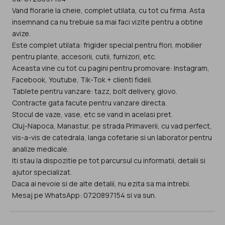
Vand florarie la cheie, complet utilata, cu tot cu firma. Asta
insemnand ca nu trebuie sa mai faci vizite pentru a obtine
avize.
Este complet utilata: frigider special pentru flori, mobilier
pentru plante, accesorii, cutii, furnizori, etc.
Aceasta vine cu tot cu pagini pentru promovare: Instagram,
Facebook, Youtube, Tik-Tok + clienti fideli.
Tablete pentru vanzare: tazz, bolt delivery, glovo.
Contracte gata facute pentru vanzare directa.
Stocul de vaze, vase, etc se vand in acelasi pret.
Cluj-Napoca, Manastur, pe strada Primaverii, cu vad perfect,
vis-a-vis de catedrala, langa cofetarie si un laborator pentru
analize medicale.
Iti stau la dispozitie pe tot parcursul cu informatii, detalii si
ajutor specializat.
Daca ai nevoie si de alte detalii, nu ezita sa ma intrebi.
Mesaj pe WhatsApp: 0720897154 si va sun.