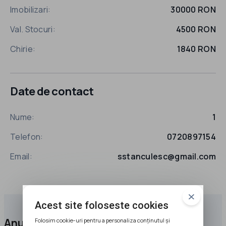
Imobilizari:
30000 RON
Val. Stocuri:
4500 RON
Chirie:
1840 RON
Date de contact
Nume:
1
Telefon:
0720897154
Email:
sstanculesc@gmail.com
Acest site foloseste cookies
Anunțuri promovate
Folosim cookie-uri pentru a personaliza conținutul și