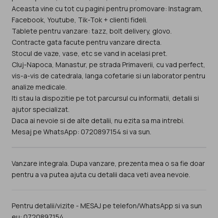
Aceasta vine cu tot cu pagini pentru promovare: Instagram,
Facebook, Youtube, Tik-Tok + clienti fideli.
Tablete pentru vanzare: tazz, bolt delivery, glovo.
Contracte gata facute pentru vanzare directa.
Stocul de vaze, vase, etc se vand in acelasi pret.
Cluj-Napoca, Manastur, pe strada Primaverii, cu vad perfect,
vis-a-vis de catedrala, langa cofetarie si un laborator pentru
analize medicale.
Iti stau la dispozitie pe tot parcursul cu informatii, detalii si
ajutor specializat.
Daca ai nevoie si de alte detalii, nu ezita sa ma intrebi.
Mesaj pe WhatsApp: 0720897154 si va sun.
Vanzare integrala. Dupa vanzare, prezenta mea o sa fie doar
pentru a va putea ajuta cu detalii daca veti avea nevoie.
Pentru detalii/vizite - MESAJ pe telefon/WhatsApp si va sun
eu: 0720897154