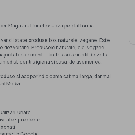
7 ani. Magazinul functioneaza pe platforma
vand listate produse bio, naturale, vegane. Este
 de dezvoltare. Produsele naturale, bio, vegane
oritatea oamenilor tind sa aiba un stil de viata
 mediul, pentru igiena si casa, de asemenea,
roduse si acoperind o gama cat mai larga, dar mai
ial Media.
ualizari lunare
tivitate spre deloc
abonati
a cautari in Google