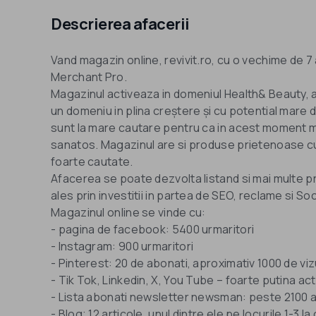
Descrierea afacerii
Vand magazin online, revivit.ro, cu o vechime de 
Merchant Pro.
Magazinul activeaza in domeniul Health& Beauty, a
un domeniu in plina creștere și cu potential mare
sunt la mare cautare pentru ca in acest moment maj
sanatos. Magazinul are si produse prietenoase cu
foarte cautate.
Afacerea se poate dezvolta listand si mai multe p
ales prin investitii in partea de SEO, reclame si Soc
Magazinul online se vinde cu:
- pagina de facebook: 5400 urmaritori
- Instagram: 900 urmaritori
- Pinterest: 20 de abonati, aproximativ 1000 de viz
- Tik Tok, Linkedin, X, You Tube – foarte putina ac
- Lista abonati newsletter newsman: peste 2100 
- Blog; 12 articole, unul dintre ele pe locurile 1-3 l