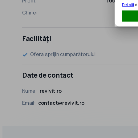
Profit:
1000 EUR
Detalii
de
Chirie:
1 EUR
Facilităţi
Ofera sprijin cumpărătorului
check
Date de contact
Nume:
revivit.ro
Email:
contact@revivit.ro