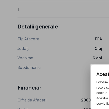
1
Detalii generale
Tip Afacere:
PFA
Judeţ:
Cluj
Vechime:
6 ani
Subdomeniu:
Altele
Acest
Folosim 
Financiar
rețele s
sociale, 
Aceștia 
Cifra de Afaceri:
20000 EUR
serviciilo