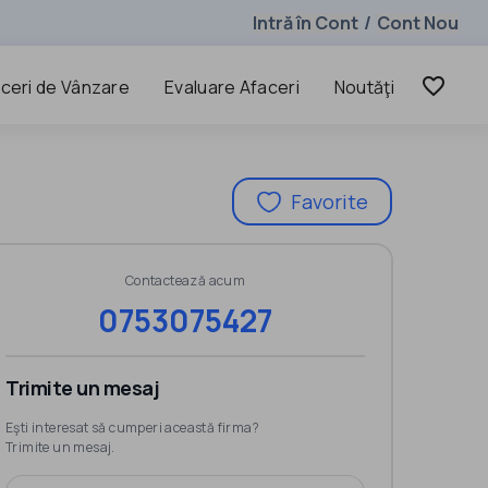
Intră în Cont
Cont Nou
/
favorite_border
ceri de Vânzare
Evaluare Afaceri
Noutăţi
Favorite
Contactează acum
0753075427
Trimite un mesaj
Eşti interesat să cumperi această firma?
Trimite un mesaj.