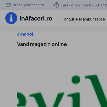
office@inafaceri.ro
Luni - Vineri intre 09:00-17:
Fonduri Nerambursabile
Inapoi
keyboard_arrow_left
Vand magazin online