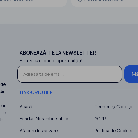
 cheie:
PRETUL de vanzare final al FERME
omercială activă și valabilă
reprezinta valoarea Societatii / Fermei cu
inanciar demonstrabil de 2 ani
toate dotarile de mai jos. Finalizar
ate fiscală și legală
Lucrarilor Luna 09.2022
Pretul NU
ABONEAZĂ-TE LA NEWSLETTER
Fii la zi cu ultimele oportunităţi!
Mă
 de
din
LINK-URI UTILE
e în
Acasă
Termeni şi Condiţii
ate
Fonduri Nerambursabile
GDPR
it
t
Afaceri de vânzare
Politica de Cookies