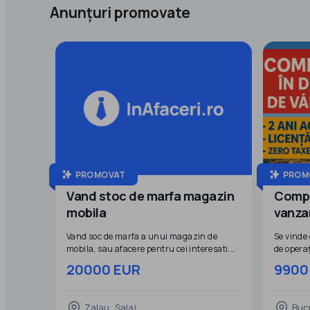
Anunțuri promovate
PROMOVAT
PROM
Vand stoc de marfa magazin
Compa
mobila
vanza
Vand soc de marfa a unui magazin de
Se vinde
mobila, sau afacere pentru cei interesati.
de opera
Stocul de marfa se vinde cu discont din
Oferim s
20000 EUR
9900
pretul de achizitie.
complet 
Emiratele
activitat
Zalau, Salaj
Buc