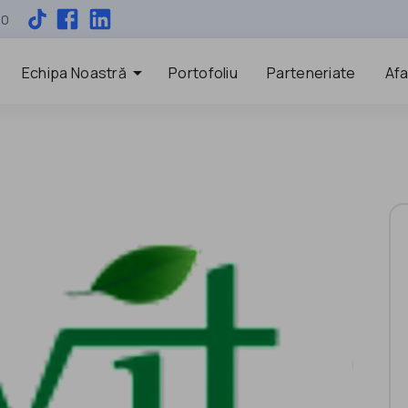
00
arrow_drop_down
Echipa Noastră
Portofoliu
Parteneriate
Afa