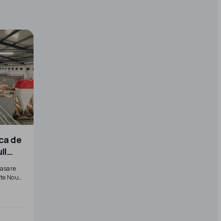
ca de
ll
rasare
ste Noua
alte
19sapte