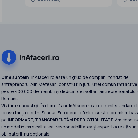
Avantaje
Licență c
Istoric f
Conformit
Cine suntem:
InAfaceri.ro este un grup de companii fondat de
antreprenorul Alin Meteșan, construit în jurul unei comunități active
peste 400.000 de membri și dedicat dezvoltării antreprenoriatului 
România.
Viziunea noastră:
În ultimii 7 ani, InAfaceri.ro a redefinit standardel
consultanța pentru Fonduri Europene, oferind servicii premium baz
pe
INFORMARE
,
TRANSPARENȚĂ
și
PREDICTIBILITATE
. Am constru
un model în care calitatea, responsabilitatea și expertiza reală sun
obligatorii, nu opționale.